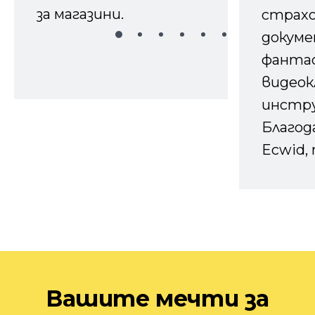
за магазини.
страх
докуме
фанта
видеок
инстру
Благод
Ecwid, 
Вашите мечти за