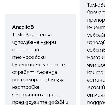
Толков
впечат
препор
AnzelleB
клиен
Толкова лесен за
уебсайт
използване – дори
използ
моите най-
собств
технофобски
магазин
клиенти могат да се
четири
справят. Лесен за
които 
инсталиране, бърз за
админ
настройка.
Красив
Светлинни години
отличн
пред другите добавки
поддръ