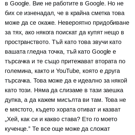
в Google. Вие не работите в Google. Но не
бих се изненадал, че в крайна сметка това
може да се окаже. Невероятно придобиване
за тях, ако някога поискат да купят нещо в
пространството. Тъй като това звучи като
вашата гледна точка, тъй като Google е
търсачка и те също притежават втората по
големина, както и YouTube, която е друга
търсачка. Това може да е идеално за някой
като този. Няма да слизаме в тази заешка
дупка, а да кажем мисълта ви там. Това не
е мястото, където хората отиват и казват
„Хей, как си и какво става? Ето го моето
кученце.” Те все още може да сложат