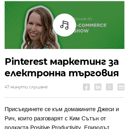
Слушай
Pinterest маркетинг за
електронна търговия
47 минути слушане
Присъединете се към домакините Джеси и
Рич, които разговарят с Ким Сътън от
подкаста Positive Productivity. Епизодът