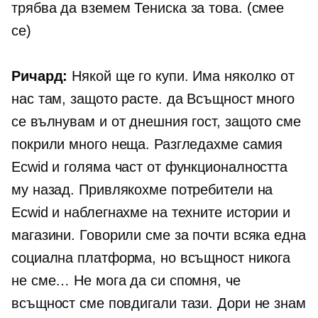
трябва да вземем
Тениска
за това. (смее
се)
Ричард:
Някой ще го купи. Има няколко от
нас там, защото расте. да Всъщност много
се вълнувам и от днешния гост, защото сме
покрили много неща. Разгледахме самия
Ecwid и голяма част от функционалността
му назад. Привлякохме потребители на
Ecwid и наблегнахме на техните истории и
магазини. Говорили сме за почти всяка една
социална платформа, но всъщност никога
не сме… Не мога да си спомня, че
всъщност сме повдигали тази. Дори не знам