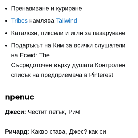
Пренавиване и куриране
Tribes
намлява
Tailwind
Каталози, пиксели и игли за пазаруване
Подаръкът на Ким за всички слушатели
на Ecwid: The
Съсредоточен върху душата
Контролен
списък на предприемача в Pinterest
препис
Джеси:
Честит петък, Рич!
Ричард:
Какво става, Джес? как си