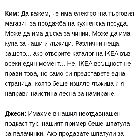
Ким:
Да кажем, че има
електронна търговия
магазин за продажба на кухненска посуда.
Може да има дъска за чинии. Може да има
купа за чаши и лъжици. Различни неща,
защото... ако отворите каталог на IKEA във
всеки един момент... Не, IKEA всъщност не
прави това, но само си представете една
страница, която беше изцяло лъжица и я
направи наистина лесна за намиране.
Джеси:
Имахме в нашия неотдавнашен
подкаст тук, нашият пример беше шпатула
за палачинки. Ако продавате шпатули за