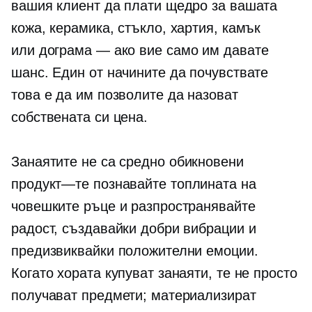
вашия клиент да плати щедро за вашата
кожа, керамика, стъкло, хартия, камък
или
дограма — ако
вие само им давате
шанс. Един от начините да почувствате
това е да им позволите да назоват
собствената си цена.
Занаятите не са средно
обикновени
продукт—те
познавайте топлината на
човешките ръце и разпространявайте
радост, създавайки добри вибрации и
предизвиквайки положителни емоции.
Когато хората купуват занаяти, те не просто
получават предмети; материализират