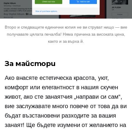
Второ и следващите единични копия не ви струват нищо — вие
получавате цялата печалба! Няма причина за високата цена,
както и за върха й.
За майстори
Ако внасяте естетическа красота, уют,
комфорт или елегантност в нашия скучен
живот, ако сте занаятчия „направи си сам“,
вие заслужавате много повече от това да ви
бъдат възстановени разходите за вашия
занаят! Ще бъдете изумени от желанието на