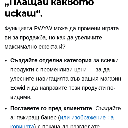
„Плащай каквото
искаш“.
Функцията PWYW може да промени играта
ви за продажба, но как да увеличите
максимално ефекта й?
Създайте отделна категория
за всички
продукти с променливи цени — за да
улесните навигацията във вашия магазин
Ecwid и да направите тези продукти по-
видими.
Поставете го пред клиентите
. Създайте
ангажиращ банер (
или изображение на
корицата
) с покана да разгледате