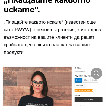
„Плащайте каквото
искате“.
„Плащайте каквото искате“ (известен още
като PWYW) е ценова стратегия, която дава
възможност на вашите клиенти да решат
крайната цена, която плащат за вашите
продукти.