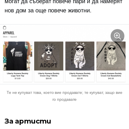
могат да съберат повече пари и да намерят
нов дом за още повече животни.
Те не купуват това, което вие продавате; те купуват, защо вие
го продавате
За артисти