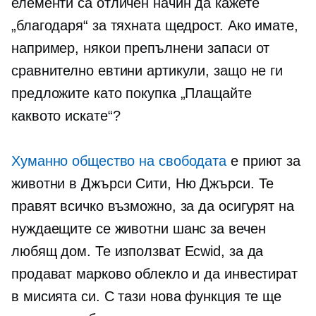
елементи са отличен начин да кажете
„благодаря“ за тяхната щедрост. Ако имате,
например, някои препълнени запаси от
сравнително евтини артикули, защо не ги
предложите като покупка „Плащайте
каквото искате“?
Хуманно общество на свободата
е приют за
животни в Джърси Сити, Ню Джърси. Те
правят всичко възможно, за да осигурят на
нуждаещите се животни шанс за вечен
любящ дом. Те използват Ecwid, за да
продават марково облекло и да инвестират
в мисията си. С тази нова функция те ще