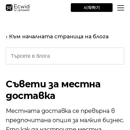
시작하기
‹ Към началната страница на блога
Съвети за местна
доставка
Местната доставка се превърна в
предпочитана опция за малкия бизнес.
Ето как да настроите местна