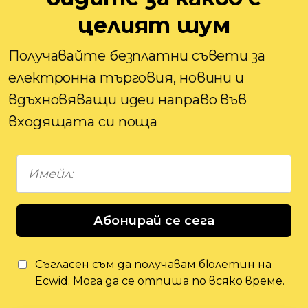
целият шум
Получавайте безплатни съвети за
електронна търговия, новини и
вдъхновяващи идеи направо във
входящата си поща
Абонирай се сега
Съгласен съм да получавам бюлетин на
Ecwid. Мога да се отпиша по всяко време.