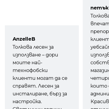
петък
Толков
впечат
препор
AnzelleB
клиен
Толкова лесен за
уебсайт
използване – дори
използ
моите най-
собств
технофобски
магазин
клиенти могат да се
четири
справят. Лесен за
които 
инсталиране, бърз за
админ
настройка.
Красив