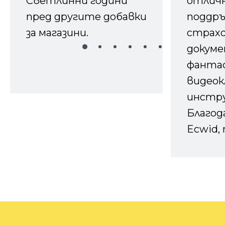
Светлинни години
отличн
пред другите добавки
поддръ
за магазини.
страх
докуме
фанта
видеок
инстру
Благод
Ecwid, 