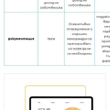
доход на
доход на
собственика
собственика
подзако
вер
Оперативно
не
споразумение и
пър
годишен
рез
документация
None
меморандум се
про
препоръчват,
засе
но може да не
акц
са необходими
Съ
дир