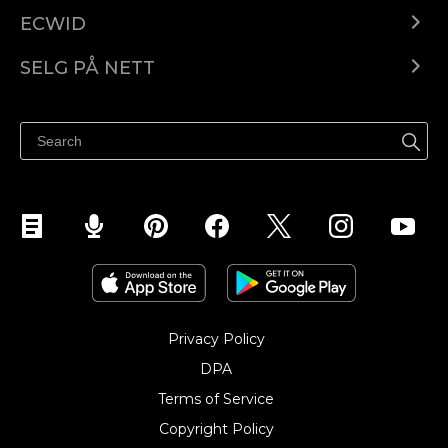
ECWID
Ecwid.com
SELG PÅ NETT
Pris
Selg hvor som helst
Hjelpesenter
Selg på Facebook
Selg på Instagram
Privacy Policy
DPA
Terms of Service
Copyright Policy‎