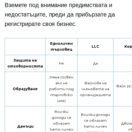
Вземете под внимание предимствата и
недостатъците, преди да прибързате да
регистрирате своя бизнес.
Едноличен
LLC
Кор
търговец
Защита на
Не
Да
отговорността
Няма (освен
ако не
Файлове на
Файл за
Образуване
работи под
членовете на
търговско
организацията
име)
Всички
Всички доходи
доходи се
се облагат
облагат
Двой
Данъци
като личен
като личен
о