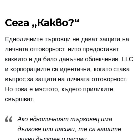
Сега „Какво?“
Едноличните търговци не дават защита на
личната отговорност, нито предоставят
каквито и да било данъчни облекчения. LLC
и корпорациите са идентични, когато става
въпрос за защита на личната отговорност.
Но това е мястото, където приликите
свършват.
Ако едноличният търговец има
дългове или пасиви, те са вашите
лични дългове и пасиви.