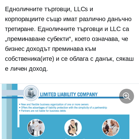
Едноличните търговци, LLCs и
корпорациите също имат различно данъчно
третиране. Едноличните търговци и LLC са
„преминаване
субекти“, което означава, че
бизнес доходът преминава към
собственика(ите) и се облага с данък, сякаш
е личен доход.