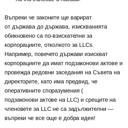
Въпреки че законите ще варират
от държава до държава,
изискванията
обикновено са по-взискателни за
корпорациите, отколкото за LLCs.
Например, повечето държави изискват
корпорациите да имат
подзаконови актове
и
провежда редовни заседания на Съвета на
директорите, като има предвид, че
оперативните споразумения (
подзаконови актове
на LLC) и срещите на
членовете за LLC не са задължителни —
въпреки че все още е добра идея!