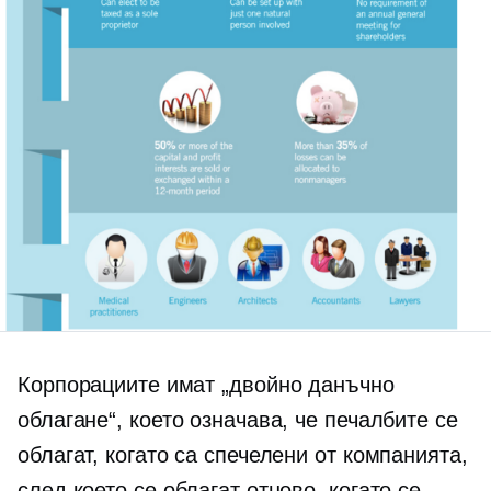
Корпорациите имат „двойно данъчно
облагане“, което означава, че печалбите се
облагат, когато са спечелени от компанията,
след което се облагат отново, когато се