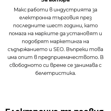
Макс работи в индустрията за
електронна търговия през
последните шест години, като
помага на марките да установят и
подобрят маркетинга на
съдържанието и SEO. Въпреки това
има опит в предприемачеството. В
свободното си време се занимава с
белетристика.