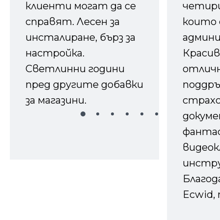
клиенти могат да се
четири
справят. Лесен за
които 
инсталиране, бърз за
админ
настройка.
Красив
Светлинни години
отличн
пред другите добавки
поддръ
за магазини.
страх
докуме
фанта
видеок
инстру
Благод
Ecwid, 