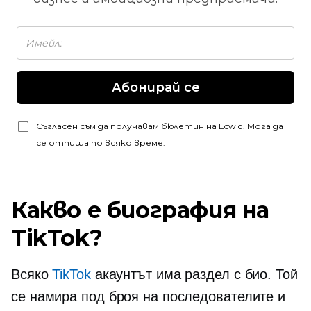
Абонирай се
Съгласен съм да получавам бюлетин на Ecwid. Мога да
се отпиша по всяко време.
Какво е биография на
TikTok?
Всяко
TikTok
акаунтът има раздел с био. Той
се намира под броя на последователите и