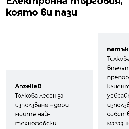
Електронна търговия,
която ви пази
петък
Толков
впечат
препор
AnzelleB
клиен
Толкова лесен за
уебсайт
използване – дори
използ
моите най-
собств
технофобски
магазин