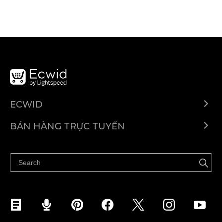
ECWID
Ecwid.com
BÁN HÀNG TRỰC TUYẾN
Trung tâm trợ giúp
Bán ở bất cứ đâu
Quảng bá ở bất cứ đâu
Kiểm soát mọi thứ