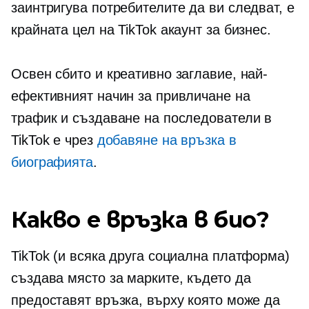
заинтригува потребителите да ви следват, е
крайната цел на TikTok акаунт за бизнес.
Освен сбито и креативно заглавие, най-
ефективният начин за привличане на
трафик и създаване на последователи в
TikTok е чрез
добавяне на връзка в
биографията
.
Какво е връзка в био?
TikTok (и всяка друга социална платформа)
създава място за марките, където да
предоставят връзка, върху която може да