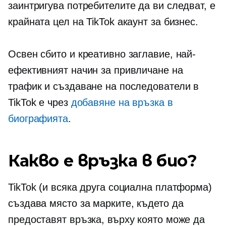
заинтригува потребителите да ви следват, е
крайната цел на TikTok акаунт за бизнес.
Освен сбито и креативно заглавие, най-
ефективният начин за привличане на
трафик и създаване на последователи в
TikTok е чрез
добавяне на връзка в
биографията
.
Какво е връзка в био?
TikTok (и всяка друга социална платформа)
създава място за марките, където да
предоставят връзка, върху която може да