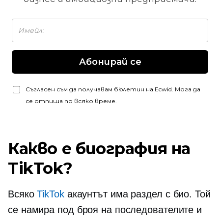
Абонирай се
Съгласен съм да получавам бюлетин на Ecwid. Мога да
се отпиша по всяко време.
Какво е биография на
TikTok?
Всяко
TikTok
акаунтът има раздел с био. Той
се намира под броя на последователите и