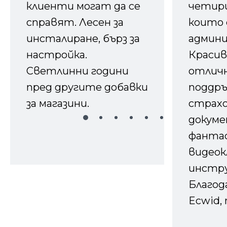
клиенти могат да се
четири
справят. Лесен за
които 
инсталиране, бърз за
админ
настройка.
Красив
Светлинни години
отличн
пред другите добавки
поддръ
за магазини.
страх
докуме
фанта
видеок
инстру
Благод
Ecwid, 