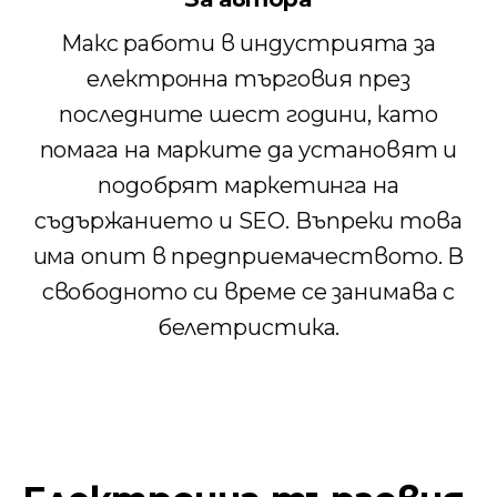
Макс работи в индустрията за
електронна търговия през
последните шест години, като
помага на марките да установят и
подобрят маркетинга на
съдържанието и SEO. Въпреки това
има опит в предприемачеството. В
свободното си време се занимава с
белетристика.