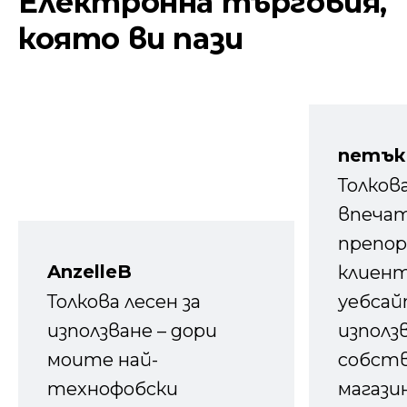
Електронна търговия,
която ви пази
петък
Толков
впечат
препор
AnzelleB
клиен
Толкова лесен за
уебсайт
използване – дори
използ
моите най-
собств
технофобски
магазин