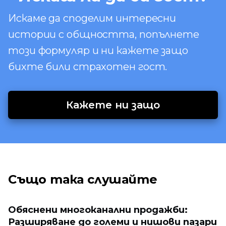
Искаме да споделим интересни
истории с общността, попълнете
този формуляр и ни кажете защо
бихте били страхотен гост.
Кажете ни защо
Също така слушайте
Обяснени многоканални продажби:
Разширяване до големи и нишови пазари