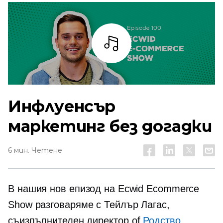
Слушай
Инфлуенсър
маркетинг без догадки
6 мин. Четене
В нашия нов епизод на Ecwid Ecommerce
Show разговаряме с Тейлър Лагас,
съизпълнителен директор
of
Родство
,