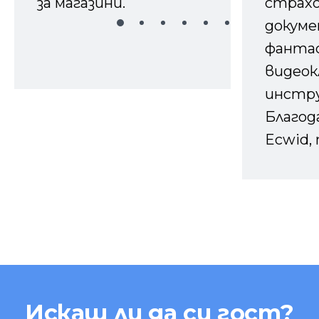
за магазини.
страх
докуме
фанта
видеок
инстру
Благод
Ecwid, 
Искаш ли да си гост?