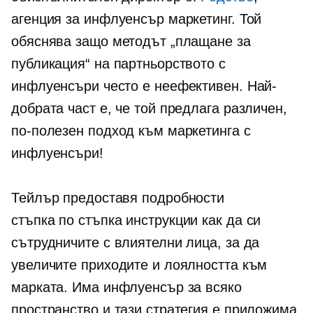
агенция за инфлуенсър маркетинг. Той
обяснява защо методът „плащане за
публикация“ на партньорството с
инфлуенсъри често е неефективен. Най-
добрата част е, че той предлага различен,
по-полезен подход към маркетинга с
инфлуенсъри!
Тейлър предоставя подробности
стъпка по стъпка
инструкции как да си
сътрудничите с влиятелни лица, за да
увеличите приходите и лоялността към
марката. Има инфлуенсър за всяко
пространство и тази стратегия е приложима