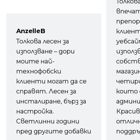
Толков
впечат
препор
AnzelleB
клиен
Толкова лесен за
уебсайт
използване – дори
използ
моите най-
собств
технофобски
магазин
клиенти могат да се
четири
справят. Лесен за
които 
инсталиране, бърз за
админ
настройка.
Красив
Светлинни години
отличн
пред другите добавки
поддръ