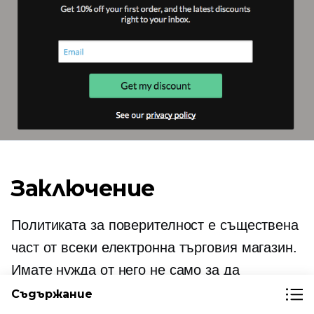
Заключение
Политиката за поверителност е съществена
част от всеки
електронна търговия
магазин.
Имате нужда от него не само за да
успокоите клиентите, но и за да отговаряте
Съдържание