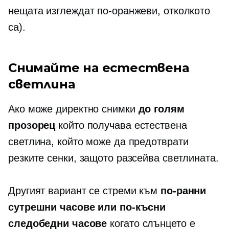
нещата изглеждат по-оранжеви, отколкото
са).
Снимайте на естествена
светлина
Ако може директно снимки
до голям
прозорец
който получава естествена
светлина, който може да предотврати
резките сенки, защото разсейва светлината.
Другият вариант се стреми към
по-ранни
сутрешни часове или по-късни
следобедни часове
когато слънцето е