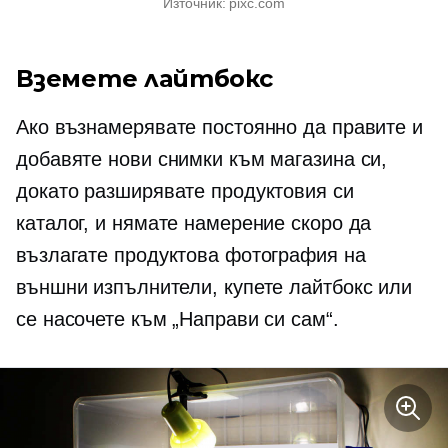
Източник: pixc.com
Вземете лайтбокс
Ако възнамерявате постоянно да правите и
добавяте нови снимки към магазина си,
докато разширявате продуктовия си
каталог, и нямате намерение скоро да
възлагате продуктова фотография на
външни изпълнители, купете лайтбокс или
се насочете към „Направи си сам“.