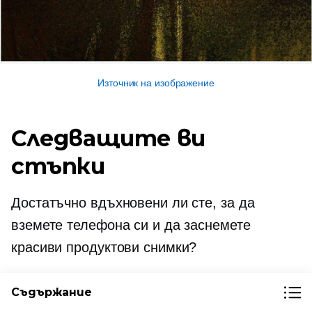
Източник на изображение
Следващите ви
стъпки
Достатъчно вдъхновени ли сте, за да
вземете телефона си и да заснемете
красиви продуктови снимки?
Ето обобщение на нещата, които трябва да
Съдържание