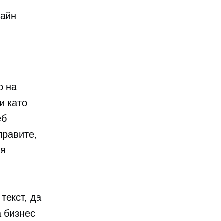
лайн
о на
и като
еб
правите,
ия
текст, да
а бизнес