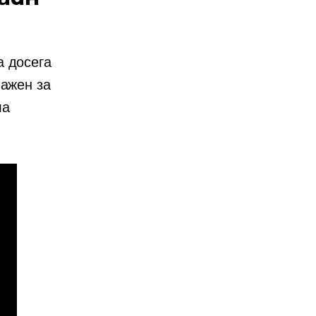
а досега
важен за
ла