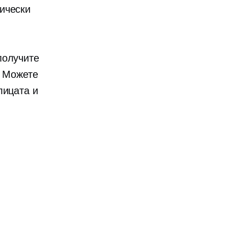
ически
получите
! Можете
лицата и