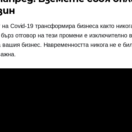
зин
т на
Covid-19
трансформира бизнеса както никог
 бърз отговор на тези промени е изключително 
а вашия бизнес. Навременността никога не е би
важна.