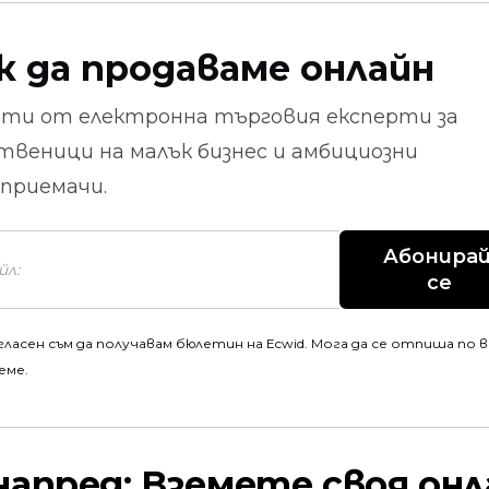
к да продаваме онлайн
ети от
електронна търговия
експерти за
твеници на малък бизнес и амбициозни
приемачи.
Абонирай
се
гласен съм да получавам бюлетин на Ecwid. Мога да се отпиша по 
еме.
напред: Вземете своя онл