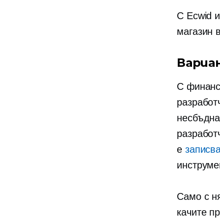
С Ecwid 
магазин 
Вариа
С финанс
разработ
несбъдна
разработ
е
записв
инструме
Само с н
качите п