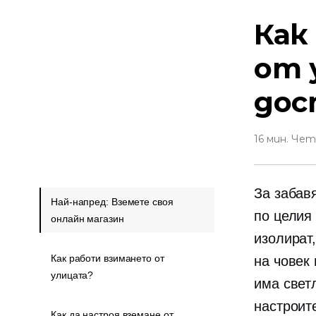
Как
от 
дос
16 мин. Че
За забав
Най-напред: Вземете своя
по целия 
онлайн магазин
изолират,
Как работи взимането от
на
човек 
улицата?
има светл
настроит
Как да настроя вземане от