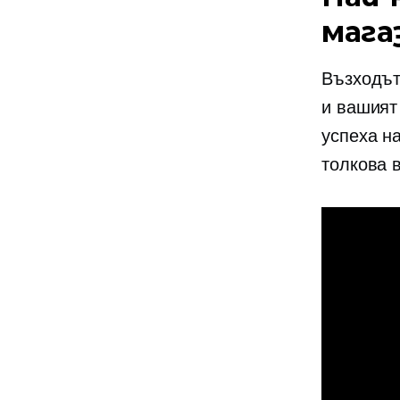
мага
Възходъ
и вашият
успеха н
толкова 