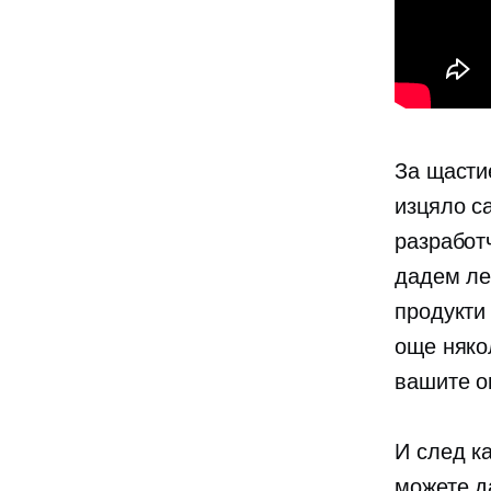
За щасти
изцяло с
разработ
дадем
ле
продукти
още няко
вашите о
И след ка
можете д