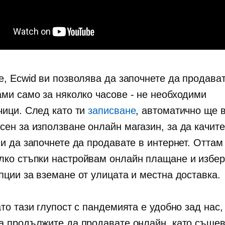
е, Ecwid ви позволява да започнете да продава
ами само за няколко
часове - не
необходими
чици. След като ти
записване
, автоматично ще 
сен за използване
онлайн магазин, за да качит
 и да започнете да продавате в интернет. Оттам
лко стъпки
настройвам
онлайн плащане и избер
пции за вземане от улицата и местна доставка.
то тази глупост с пандемията е удобно зад нас,
а продължите да продавате онлайн, като съще