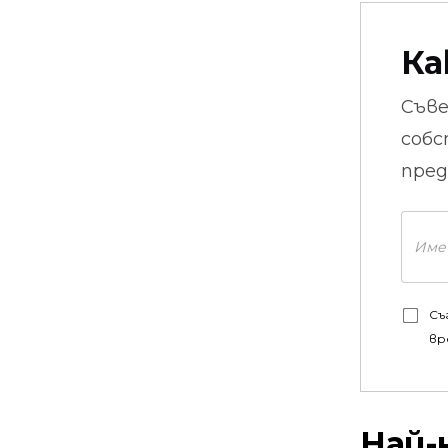
Ка
Съв
собс
пред
Съ
вр
Най-