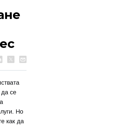
ане
ес
ствата
 да се
та
луги. Но
те как да