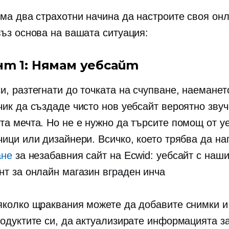
има два страхотни начина да настроите своя он
въз основа на вашата ситуация:
нт 1: Нямам уебсайт
и, разтегнати до точката на счупване, наеманет
чик да създаде чисто нов уебсайт вероятно звуч
та мечта. Но не е нужно да търсите помощ от у
чици или дизайнери. Всичко, което трябва да на
ане
за незабавния сайт на Ecwid: уебсайт с наш
нт за онлайн магазин
вграден инча
яколко щраквания можете да добавите снимки и 
родуктите си, да актуализирате информацията з