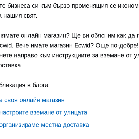
те бизнеса си към бързо променящия се иконом
а нашия свят.
нямате онлайн магазин? Ще ви обясним как да 
Ecwid. Вече имате магазин Ecwid? Още по-добре
нете направо към инструкциите за вземане от у
оставка.
бликация в блога:
е своя онлайн магазин
 настроите вземане от улицата
 организираме местна доставка