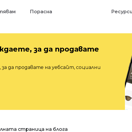
тявам
Порасна
Ресурс
ждаете, за да продавате
 за да продавате на уебсайт, социални
алната страница на блога