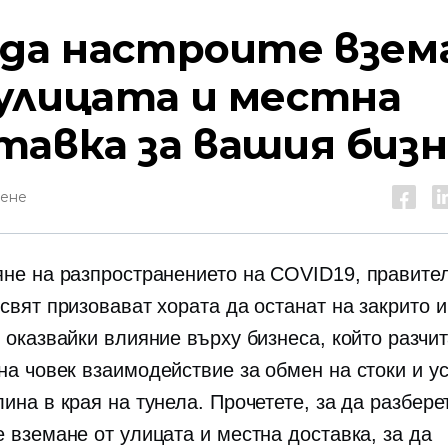
 да настроите взем
улицата и местна
тавка за вашия бизн
тене
яне на разпространението на
COVID19,
правител
свят призовават хората да останат на закрито и
 оказвайки влияние върху бизнеса, който разчи
на човек
взаимодействие за обмен на стоки и ус
ина в края на тунела. Прочетете, за да разбере
е вземане от улицата и местна доставка, за да