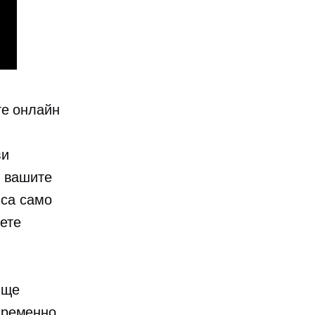
те онлайн
ви
е вашите
 са само
ете
 ще
временно