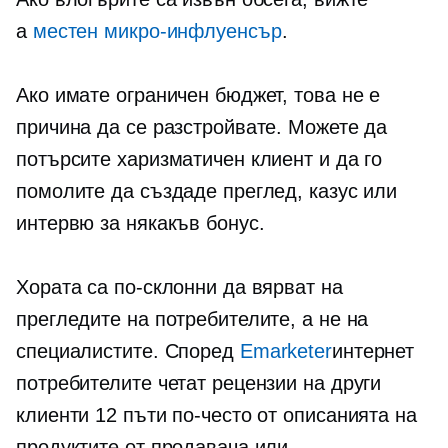
a
местен
микро-инфлуенсър
.
Ако имате ограничен бюджет, това не е
причина да се разстройвате. Можете да
потърсите харизматичен клиент и да го
помолите да създаде преглед, казус или
интервю за някакъв бонус.
Хората са по-склонни да вярват на
прегледите на потребителите, а не на
специалистите. Според
Emarketer
интернет
потребителите четат рецензии на други
клиенти 12 пъти по-често от описанията на
продуктите от продавача или