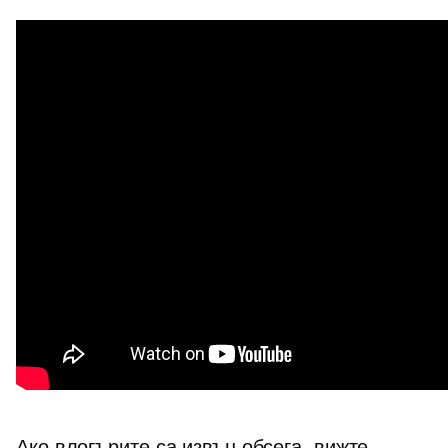
Ако влогърите са извън обсега, вижте