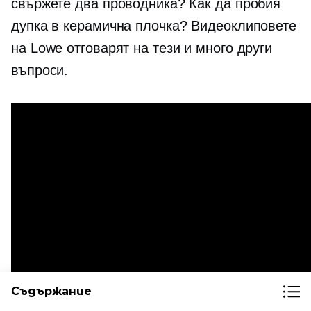
свържете два проводника? Как да пробия
дупка в керамична плочка? Видеоклиповете
на Lowe отговарят на тези и много други
въпроси.
Съдържание