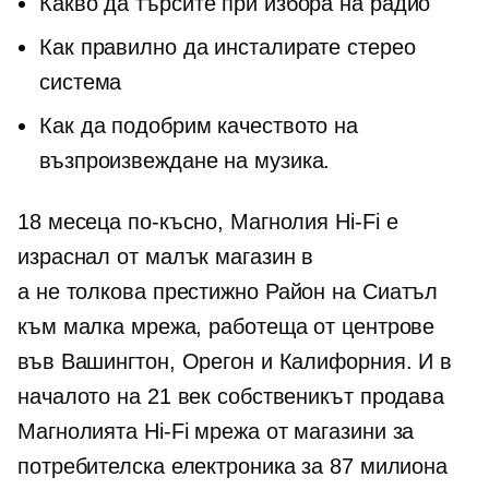
Какво да търсите при избора на радио
Как правилно да инсталирате стерео
система
Как да подобрим качеството на
възпроизвеждане на музика.
18 месеца по-късно, Магнолия
Hi-Fi
е
израснал от малък магазин в
a
не толкова престижно
Район на Сиатъл
към малка мрежа, работеща от центрове
във Вашингтон, Орегон и Калифорния. И в
началото на 21 век собственикът продава
Магнолията
Hi-Fi
мрежа от магазини за
потребителска електроника за 87 милиона