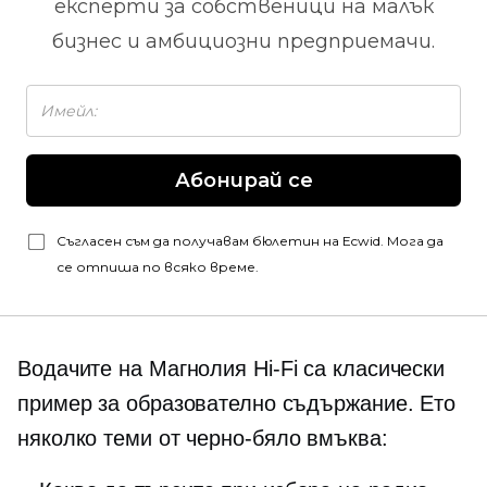
експерти за собственици на малък
бизнес и амбициозни предприемачи.
Абонирай се
Съгласен съм да получавам бюлетин на Ecwid. Мога да
се отпиша по всяко време.
Водачите на Магнолия
Hi-Fi
са класически
пример за образователно съдържание. Ето
няколко теми от
черно-бяло
вмъква: