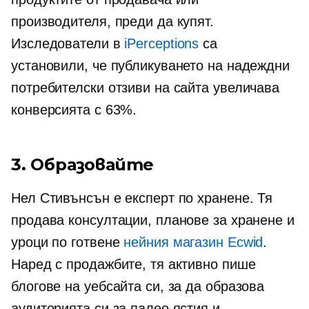
производителя, преди да купят.
Изследователи в
iPerceptions
са
установили, че публикуването на надеждни
потребителски отзиви на сайта увеличава
конверсията с 63%.
3. Образовайте
Нел Стивънсън е експерт по хранене. Тя
продава консултации, планове за хранене и
уроци по готвене
нейния магазин Ecwid
.
Наред с продажбите, тя активно пише
блогове на уебсайта си, за да образова
аудиторията си за палео ястия и