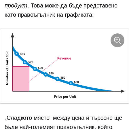
продукт
. Това може да бъде представено
като правоъгълник на графиката:
„Сладкото място“ между цена и търсене ще
бъде най-големият правоъгълник, който