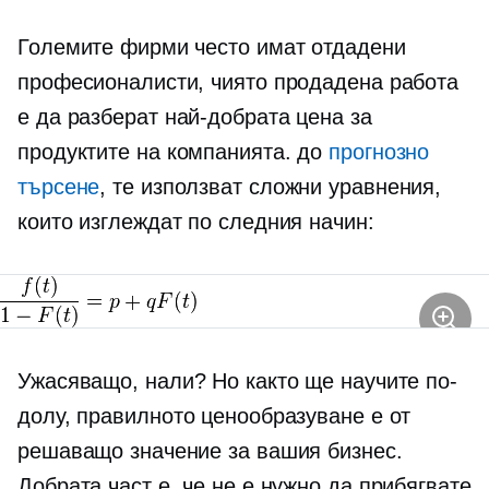
Големите фирми често имат отдадени
професионалисти, чиято продадена работа
е да разберат най-добрата цена за
продуктите на компанията. до
прогнозно
търсене
, те използват сложни уравнения,
които изглеждат по следния начин:
Ужасяващо, нали? Но както ще научите по-
долу, правилното ценообразуване е от
решаващо значение за вашия бизнес.
Добрата част е, че не е нужно да прибягвате