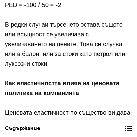
PED =
-100
/ 50 =
-2
В редки случаи търсенето остава същото
или всъщност се увеличава с
увеличаването на цените. Това се случва
или в балон, или за стоки като петрол или
луксозни стоки.
Как еластичността влияе на ценовата
политика на компанията
Ценовата еластичност по същество ви дава
представа как ще реагират клиентите, ако
Съдържание
увеличите цената си.