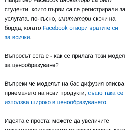
Например Facebook
иноватори
са били
студенти, които първи са се регистрирали за
услугата. по-късно,
имитатори
скочи на
борда, когато
Facebook отвори вратите си
за всички
.
Въпросът сега е
-
как се прилага този модел
за ценообразуване?
Въпреки че моделът на бас дифузия описва
приемането на нови продукти,
също така се
използва широко в ценообразуването
.
Идеята е проста: можете да увеличите