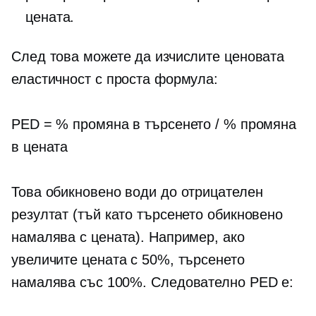
цената.
След това можете да изчислите ценовата
еластичност с проста формула:
PED = % промяна в търсенето / % промяна
в цената
Това обикновено води до отрицателен
резултат (тъй като търсенето обикновено
намалява с цената). Например, ако
увеличите цената с 50%, търсенето
намалява със 100%. Следователно PED е: