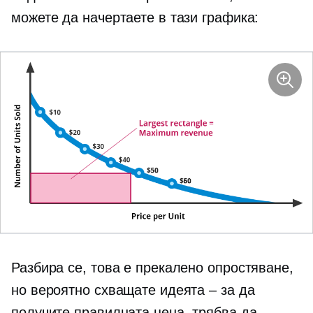
можете да начертаете в тази графика:
Разбира се, това е прекалено опростяване,
но вероятно схващате идеята – за да
получите правилната цена, трябва да