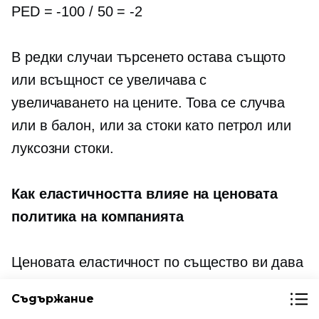
PED =
-100
/ 50 =
-2
В редки случаи търсенето остава същото
или всъщност се увеличава с
увеличаването на цените. Това се случва
или в балон, или за стоки като петрол или
луксозни стоки.
Как еластичността влияе на ценовата
политика на компанията
Ценовата еластичност по същество ви дава
представа как ще реагират клиентите, ако
Съдържание
увеличите цената си.