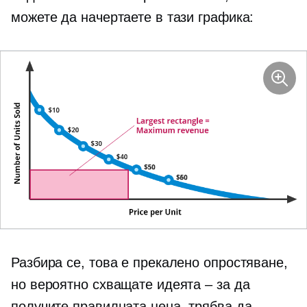
можете да начертаете в тази графика:
Разбира се, това е прекалено опростяване,
но вероятно схващате идеята – за да
получите правилната цена, трябва да