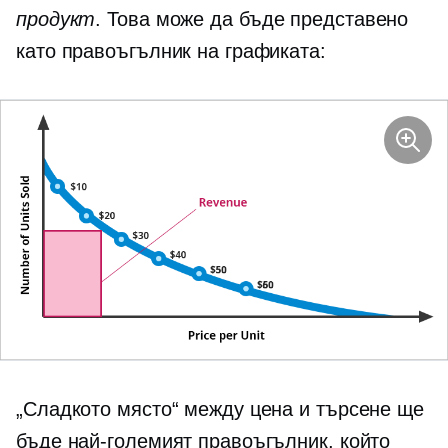
продукт
. Това може да бъде представено
като правоъгълник на графиката:
„Сладкото място“ между цена и търсене ще
бъде най-големият правоъгълник, който