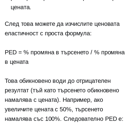
цената.
След това можете да изчислите ценовата
еластичност с проста формула:
PED = % промяна в търсенето / % промяна
в цената
Това обикновено води до отрицателен
резултат (тъй като търсенето обикновено
намалява с цената). Например, ако
увеличите цената с 50%, търсенето
намалява със 100%. Следователно PED е: