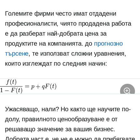
Големите фирми често имат отдадени
професионалисти, чиято продадена работа
е да разберат най-добрата цена за
продуктите на компанията. до
прогнозно
търсене
, те използват сложни уравнения,
които изглеждат по следния начин:
Ужасяващо, нали? Но както ще научите по-
долу, правилното ценообразуване е от
решаващо значение за вашия бизнес.
Добрата част е, че не е нужно да прибягвате