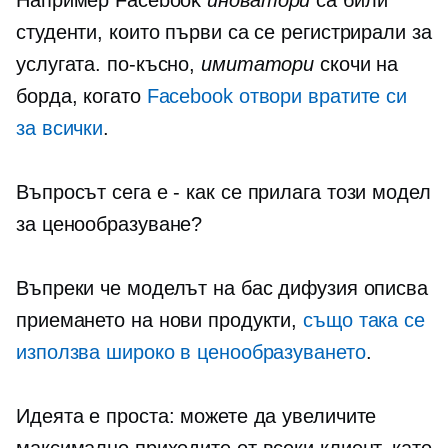
Например Facebook
иноватори
са били
студенти, които първи са се регистрирали за
услугата. по-късно,
имитатори
скочи на
борда, когато
Facebook отвори вратите си
за всички
.
Въпросът сега е
-
как се прилага този модел
за ценообразуване?
Въпреки че моделът на бас дифузия описва
приемането на нови продукти,
също така се
използва широко в ценообразуването
.
Идеята е проста: можете да увеличите