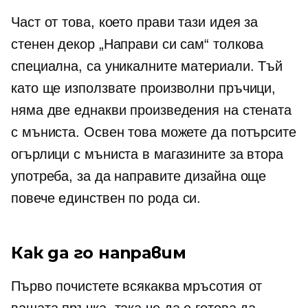
Част от това, което прави тази идея за
стенен декор „Направи си сам“ толкова
специална, са уникалните материали. Тъй
като ще използвате произволни пръчици,
няма две еднакви произведения на стената
с мъниста. Освен това можете да потърсите
огърлици с мъниста в магазините за втора
употреба, за да направите дизайна още
повече
единствен по рода си.
Как да го направим
Първо почистете всякаква мръсотия от
вашата пръчка, така че да е готова да