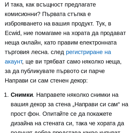
И така, как всъщност предлагате
комисионни? Първата стъпка е
изброяването на вашия продукт. Тук, в
Ecwid, ние помагаме на хората да продават
неща онлайн, като правим електронната
търговия лесна. след
регистриране на
акаунт
, ще ви трябват само няколко неща,
за да публикувате първото си парче
Направи си сам стенен декор:
Снимки
. Направете няколко снимки на
вашия декор за стена „Направи си сам“ на
прост фон. Опитайте се да покажете
дизайна на стената си, така че хората да
получат добра представа какво купуват.