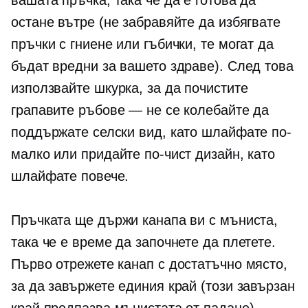
остане вътре (не забравяйте да избягвате
пръчки с гниене или гъбички, те могат да
бъдат вредни за вашето здраве). След това
използвайте шкурка, за да почистите
грапавите ръбове — не се колебайте да
поддържате селски вид, като шлайфате по-
малко или придайте по-чист дизайн, като
шлайфате повече.
Пръчката ще държи канапа ви с мъниста,
така че е време да започнете да плетете.
Първо отрежете канап с достатъчно място,
за да завържете единия край (този завързан
край предпазва мънистата от падане).