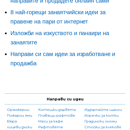
направите и продадете онлайн сами
8 най-горещи занаятчийски идеи за
правене на пари от интернет
Изложби на изкуството и панаири на
занаятите
Направи си сам идеи за изработване и
продажба
Направи си идеи
Оранжерии
Котешки дървета
Издърпайте щанги
Пожарни ями
Плаващи рафтове
Играчки за котки
Бюра
Маси за кафе
Градински гноми
лицеви дъски
Рафтовете
Стойки за клекове