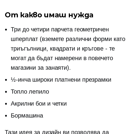
От какво имаш нужда
Три до четири парчета геометричен
шперплат (вземете различни форми като
триъгълници, квадрати и кръгове - те
могат да бъдат намерени в повечето
магазини за занаяти).
½-инча
широки платнени презрамки
Топло лепило
Акрилни бои и четки
Бормашина
Тази идея за дизайн ви позволява да