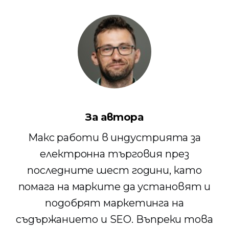
За автора
Макс работи в индустрията за
електронна търговия през
последните шест години, като
помага на марките да установят и
подобрят маркетинга на
съдържанието и SEO. Въпреки това