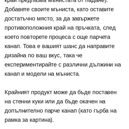
Добавете своите мъниста, като оставите
достатъчно място, за да завържете
противоположния край на пръчката, след
което повторете процеса с още парчета
канап. Това е вашият шанс да направите
дизайна по ваш вкус, така че
експериментирайте с различни дължини на
канап и модели на мъниста.
Крайният продукт може да бъде поставен
на стенни куки или да бъде окачен на
допълнително парче канап (като гърба на
рамка за картина).