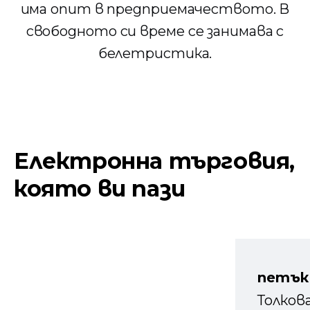
има опит в предприемачеството. В
свободното си време се занимава с
белетристика.
Електронна търговия,
която ви пази
петък
Толков