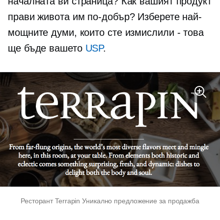
началната ви страница? Как вашият продукт
прави живота им по-добър? Изберете най-
мощните думи, които сте измислили - това
ще бъде вашето
USP
.
Ресторант Terrapin Уникално предложение за продажба