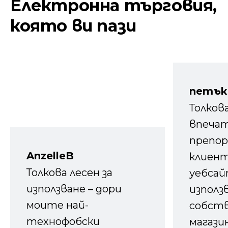
Електронна търговия,
която ви пази
петък
Толков
впечат
препор
AnzelleB
клиен
Толкова лесен за
уебсайт
използване – дори
използ
моите най-
собств
технофобски
магазин