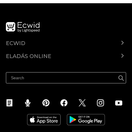
ECWID
Ecwid.com
ELADÁS ONLINE
Árkalkuláció
Eladni mindenhol
Súgó
Eladás a Facebookon
Eladás Instagramon