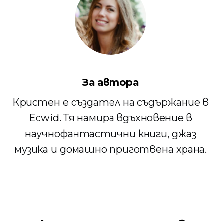
За автора
Кристен е създател на съдържание в
Ecwid. Тя намира вдъхновение в
научнофантастични книги, джаз
музика и домашно приготвена храна.