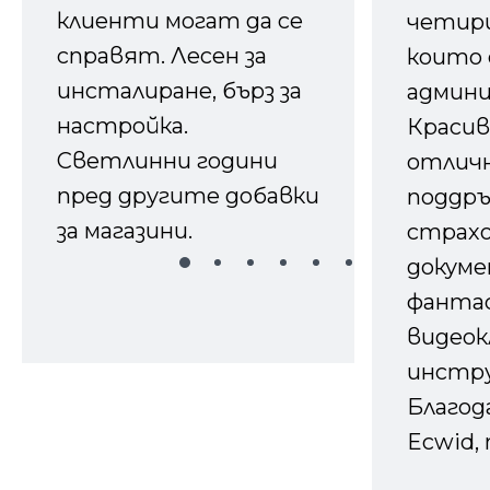
клиенти могат да се
четири
справят. Лесен за
които 
инсталиране, бърз за
админ
настройка.
Красив
Светлинни години
отличн
пред другите добавки
поддръ
за магазини.
страх
докуме
фанта
видеок
инстру
Благод
Ecwid, 