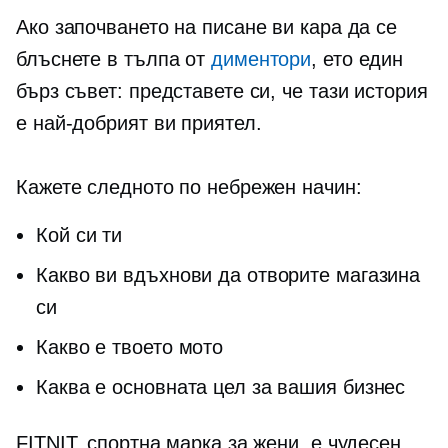
Ако започването на писане ви кара да се
блъснете в тълпа от
диментори
, ето един
бърз съвет: представете си, че тази история
е най-добрият ви приятел.
Кажете следното по небрежен начин:
Кой си ти
Какво ви вдъхнови да отворите магазина
си
Какво е твоето мото
Каква е основната цел за вашия бизнес
FITNIT, спортна марка за жени, е чудесен