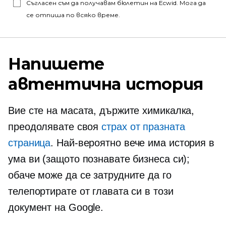
Съгласен съм да получавам бюлетин на Ecwid. Мога да
се отпиша по всяко време.
Напишете
автентична история
Вие сте на масата, държите химикалка,
преодолявате своя
страх от празната
страница
. Най-вероятно вече има история в
ума ви (защото познавате бизнеса си);
обаче може да се затрудните да го
телепортирате от главата си в този
документ на Google.