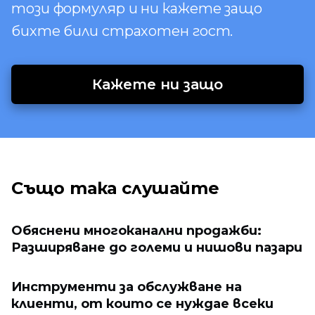
този формуляр и ни кажете защо
бихте били страхотен гост.
Кажете ни защо
Също така слушайте
Обяснени многоканални продажби:
Разширяване до големи и нишови пазари
Инструменти за обслужване на
клиенти, от които се нуждае всеки