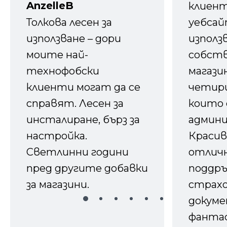
AnzelleB
клиен
Толкова лесен за
уебсайт
използване – дори
използ
моите най-
собств
технофобски
магазин
клиенти могат да се
четири
справят. Лесен за
които 
инсталиране, бърз за
админ
настройка.
Красив
Светлинни години
отличн
пред другите добавки
поддръ
за магазини.
страх
докуме
фанта