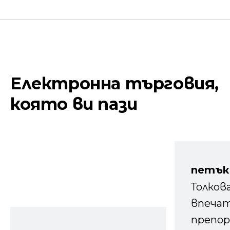
Електронна търговия,
която ви пази
петък
Толков
впечат
препор