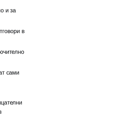
о и за
тговори в
лючително
ат сами
ицателни
в