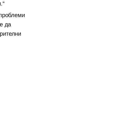
.“
проблеми
е да
арителни