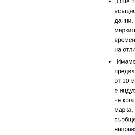
„Още п
всъщно
данни,
маркит
времен
на отли
„Имаме 
предва
от 10 
е инду
че ког
марка,
съобще
направ