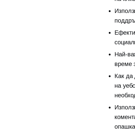
Използ
поддръ
Ефекти
социал
Най-ва
време 
Как да
на уебс
необхо
Използ
комента
опашка