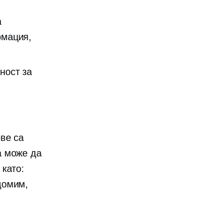
а
рмация,
ност за
ве са
а може да
 като:
домим,