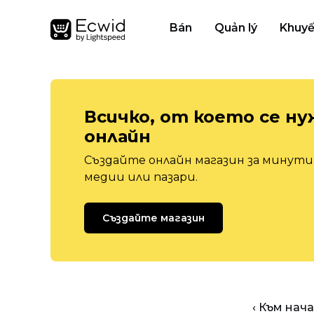
Bán
Quản lý
Khuyế
Всичко, от което се ну
онлайн
Създайте онлайн магазин за минути,
медии или пазари.
Създайте магазин
‹ Към нач