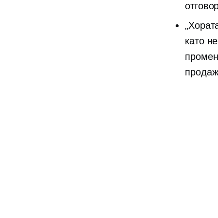
отговор
„Хорат
като н
промен
продаж