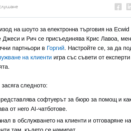
 слушане
пизод на шоуто за електронна търговия на Ecwid
 Джеси и Рич се присъединява Крис Лавоа, ме
ични партньори в
Горгий
. Настройте се, за да п
лужване на клиенти
игра със съвети от експерти
ята.
 засяга следното:
представлява софтуерът за бюро за помощ и как
ава от него
AI-чатботове.
нал в обслужването на клиенти и отговаряне н
нти там, където се намират.