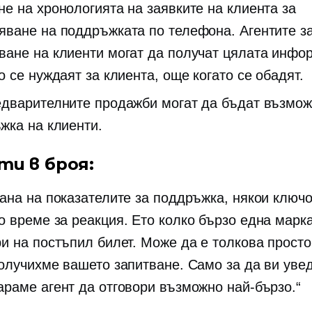
не на хронологията на заявките на клиента за
яване на поддръжката по телефона. Агентите з
ване на клиенти могат да получат цялата инфо
о се нуждаят за клиента, още когато се обадят.
едварителните продажби могат да бъдат възмож
жка на клиенти.
ти в броя:
рана на показателите за поддръжка, някои ключо
о време за реакция. Ето колко бързо една марк
ри на постъпил билет. Може да е толкова просто
получихме вашето запитване. Само за да ви уве
араме агент да отговори възможно най-бързо.“