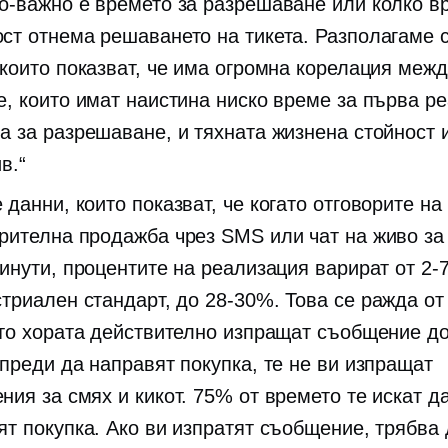
о-важно е времето за разрешаване или колко в
ст отнема решаването на тикета. Разполагаме 
 които показват, че има огромна корелация межд
е, които имат наистина ниско време за първа ре
а за разрешаване, и тяхната жизнена стойност 
в.“
данни, които показват, че когато отговорите на 
рителна продажба чрез SMS или чат на живо за
минути, процентите на реализация варират от
2-
стриален стандарт, до
28-30%.
Това се ражда от
ато хората действително изпращат съобщение д
 преди да направят покупка, те не ви изпращат
ния за смях и кикот. 75% от времето те искат д
ят покупка. Ако ви изпратят съобщение, трябва 