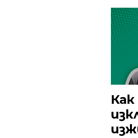
Как
изк
изж