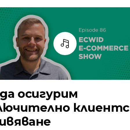
Слушай
 да осигурим
лючително клиентс
ивяване