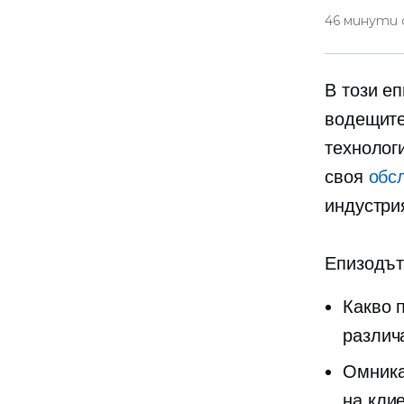
46 минути
В този е
водещите
технолог
своя
обс
индустри
Епизодът
Какво 
различ
Омника
на клие