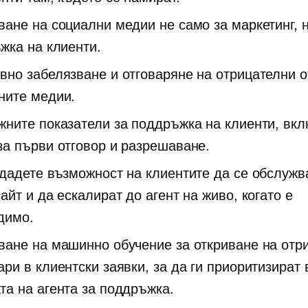
ване на социални медии не само за маркетинг, н
жка на клиенти.
вно забелязване и отговаряне на отрицателни о
ните медии.
жните показатели за поддръжка на клиенти, вк
за първи отговор и разрешаване.
 дадете възможност на клиентите да се обслужв
айт и да ескалират до агент на живо, когато е
димо.
ване на машинно обучение за откриване на отр
ри в клиентски заявки, за да ги приоритизират 
та на агента за поддръжка.