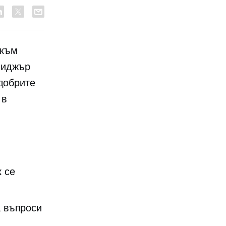
 към
ниджър
одобрите
 в
 се
а въпроси