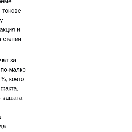
реме
с тонове
у
акция и
и степен
чат за
 по-малко
7%,
което
 факта,
о вашата
а
да