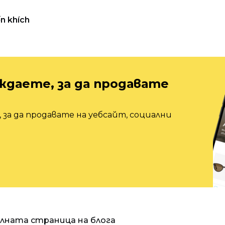
n khích
ждаете, за да продавате
 за да продавате на уебсайт, социални
алната страница на блога