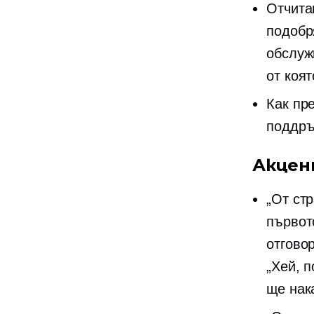
Отчита
подобр
обслуж
от коят
Как пр
поддръ
Акцен
„От ст
първот
отгово
„Хей, 
ще нак