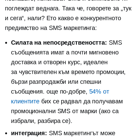
поглеждат веднага. Така че, говорете за „тук
и сега“, нали? Ето какво е конкурентното
предимство на SMS маркетинга:
Силата на непосредствеността:
SMS
съобщенията имат a
почти мигновено
доставка и отворен курс, идеален
за
чувствителен към времето
промоции,
бързи разпродажби или спешни
съобщения. още по-добре,
54% от
клиентите
бих се радвал да получавам
промоционални SMS от марки (ако са
избрали, разбира се).
интеграция:
SMS маркетингът може