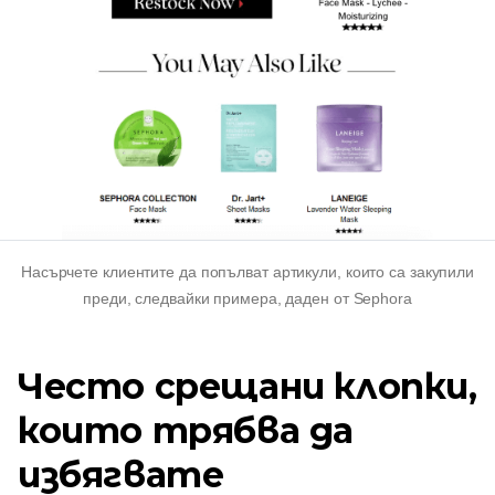
Насърчете клиентите да попълват артикули, които са закупили
преди, следвайки примера, даден от Sephora
Често срещани клопки,
които трябва да
избягвате