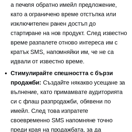
а
печеля обратно
имейл предложение,
като a
ограничено време
отстъпка или
изключителен ранен достъп до
стартиране на нов продукт. След известно
време разпалете отново интереса им с
кратък SMS, напомняйки им, че не са
идвали от известно време.
Стимулирайте спешността с бързи
продажби:
Създайте някакво усещане за
вълнение, като примамвате аудиторията
си с флаш разпродажби, обявени по
имейл. След това изпратете
своевременно SMS напомняне точно
преди края на продажбата, за да