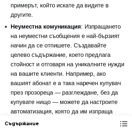
примерът, който искате да видите в
другите.
Неуместна комуникация
: Изпращането
на неуместни съобщения е най-бързият
начин да се отпишете. Създавайте
целево съдържание, което предлага
стойност и отговаря на уникалните нужди
на вашите клиенти. Например, ако
вашият абонат е a
така наречен
купувач
през прозореца — разглеждане, без да
купувате нищо — можете да настроите
автоматизация, която да им изпраща
имейли с препоръки за продукти въз
Съдържание
основа на техните дейности при