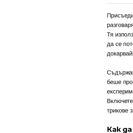
Присъеди
разговаря
Тя изпол
да се пот
докарвай
Съдържан
беше про
експерим
Включете 
трикове 
Как д