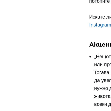
потопите
Искате л
Instagra
Акцен
„Нещот
или пр
Тогава
да уве
нужно 
живота 
всеки д