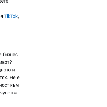
еете.
ея
TikTok
,
е бизнес
живот?
дното и
тях. Не е
ност към
 чувства