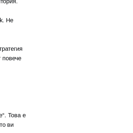
итория.
k. Не
тратегия
т повече
а
е“. Това е
то ви