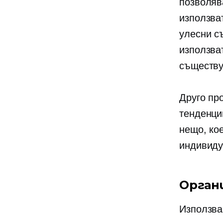
позволява
използва
улесни с
използва
съществу
Друго пр
тенденци
нещо, ко
индивиду
Орган
Използва