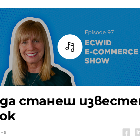
Слушай
 да станеш известе
Tok
ене