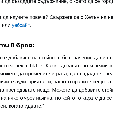
 и да създадете съдържание, с което да се горд
и да научите повече? Свържете се с Хелън на н
m
или
уебсайт
.
ти в броя:
о е добавяне на стойност, без значение дали ст
осто човек в TikTok. Какво добавяте към нечий 
 можете да промените играта, да създадете сле
личите аудиторията си, защото правите нещо за 
да преподавате нещо. Можете да добавите стой
на някого чрез начина, по който го карате да се
ен, когато идвате.“