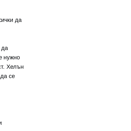
и
сички да
 да
е нужно
ст. Хелън
 да се
и