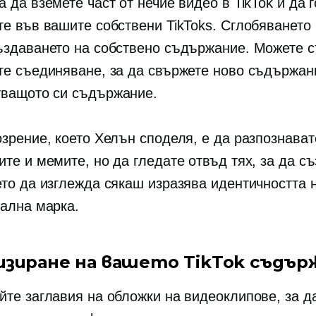
 да вземете част от нечие видео в TikTok и да г
те във вашите собствени TikToks. Сглобяването
ъздаването на собствено съдържание. Можете 
те съединяване, за да свържете ново съдържан
ващото си съдържание.
озрение, което Хелън споделя, е да разпознават
ите и мемите, но да гледате отвъд тях, за да с
ето да изглежда сякаш изразява идентичността 
ална марка.
изиране на вашето TikTok съдър
йте заглавия на обложки на видеоклипове, за д