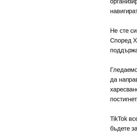
организи
навигира
Не сте си
Според Х
поддържа
Гледаемо
да напра
харесван
постигнет
TikTok в
бъдете з