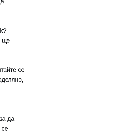
да
ok?
и ще
итайте се
оделяно,
за да
 се