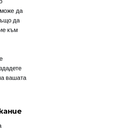
о
 може да
също да
ие към
е
ъздадете
на вашата
жание
а