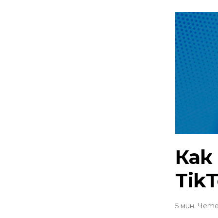
Как
Tik
5 мин. Чет