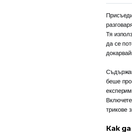
Присъеди
разговаря
Тя изпол
да се пот
докарвай
Съдържан
беше про
експерим
Включете 
трикове 
Как д