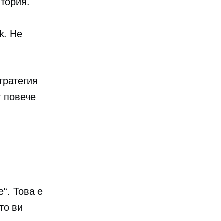
итория.
k. Не
тратегия
т повече
а
е“. Това е
то ви