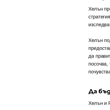
Хелън пр
стратеги
изследва
Хелън под
предоста
да правит
посочва,
почувств
Да бъ
Хелън и 