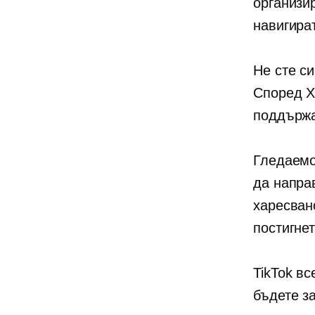
организи
навигира
Не сте си
Според Х
поддържа
Гледаемо
да напра
харесван
постигнет
TikTok в
бъдете з