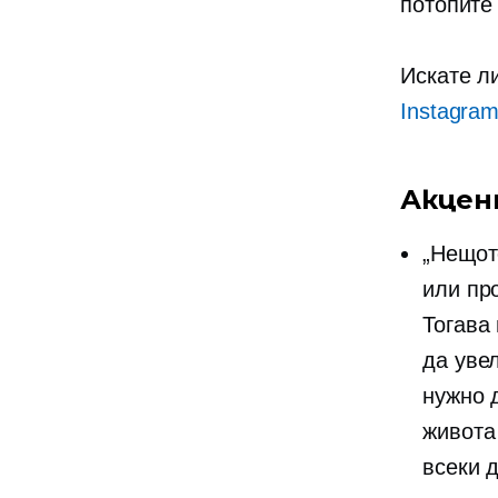
потопите
Искате л
Instagra
Акцен
„Нещот
или пр
Тогава
да уве
нужно 
живота 
всеки д