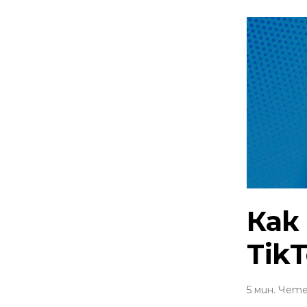
Как
Tik
5 мин. Чет