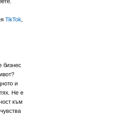
еете.
ея
TikTok
,
е бизнес
живот?
дното и
тях. Не е
ност към
 чувства