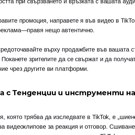
остта при свързването и връзката с вашата ауд
равите промоция, направете я във видео в TikTo
реклама—правя
нещо автентично.
средоточавайте върху продажбите във вашата с
. Поканете зрителите да се свържат и да получа
ие чрез другите ви платформи.
а с Тенденции и инструменти н
, която трябва да изследвате в TikTok, е „шиен
за видеоклипове за реакция и отговор. Сшиване