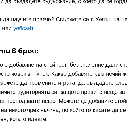
 и да създадете съдържание, с което да се горд
и да научите повече? Свържете се с Хелън на н
m
или
уебсайт
.
ти в броя:
о е добавяне на стойност, без значение дали ст
осто човек в TikTok. Какво добавяте към нечий 
 можете да промените играта, да създадете сле
личите аудиторията си, защото правите нещо за 
да преподавате нещо. Можете да добавите стой
на някого чрез начина, по който го карате да се
ен, когато идвате.“