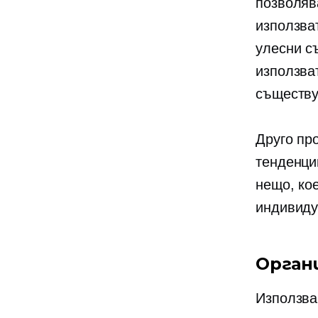
позволява
използва
улесни с
използва
съществу
Друго пр
тенденци
нещо, ко
индивиду
Орган
Използва