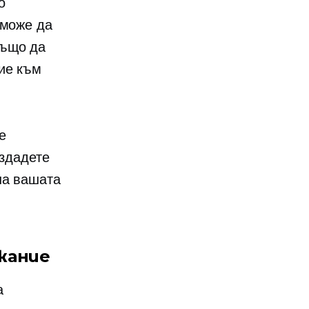
о
 може да
също да
ие към
е
ъздадете
на вашата
жание
а