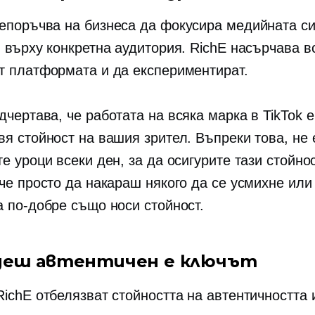
епоръчва на бизнеса да фокусира медийната с
я върху конкретна аудитория. RichE насърчава в
т платформата и да експериментират.
чертава, че работата на всяка марка в TikTok е
вя стойност на вашия зрител. Въпреки това, не 
е уроци всеки ден, за да осигурите тази стойно
 че просто да накараш някого да се усмихне или
а по-добре също носи стойност.
деш автентичен е ключът
RichE отбелязват стойността на автентичността 