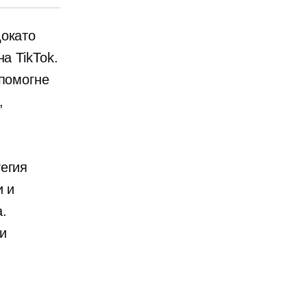
докато
а TikTok.
 помогне
,
егия
и и
.
 и