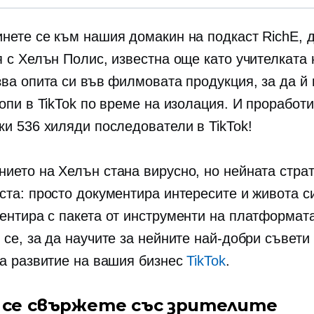
нете се към нашия домакин на подкаст RichE, 
 с Хелън Полис, известна още като учителката н
зва опита си във филмовата продукция, за да й
опи в TikTok по време на изолация. И проработи
ки 536 хиляди последователи в TikTok!
ието на Хелън стана вирусно, но нейната страт
ста: просто документира интересите и живота с
ентира с пакета от инструменти на платформата
се, за да научите за нейните най-добри съвети
за развитие на вашия бизнес
TikTok
.
а се свържете със зрителите