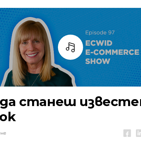
Слушай
 да станеш известе
Tok
ене