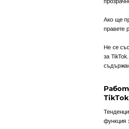
прозрачн
Ако ще п
правете
Не се съ
за TikTok
съдържан
Работ
TikTok
Тенденция
функция 