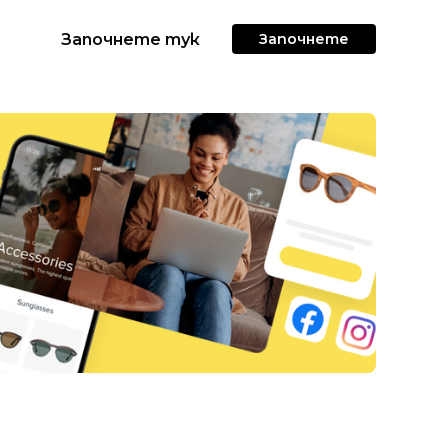
Започнете тук
Започнете