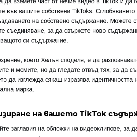
 да вземете част от нечие видео в TikTok и да г
те във вашите собствени TikToks. Сглобяването
ъздаването на собствено съдържание. Можете 
те съединяване, за да свържете ново съдържан
ващото си съдържание.
озрение, което Хелън споделя, е да разпознават
ите и мемите, но да гледате отвъд тях, за да с
ето да изглежда сякаш изразява идентичността 
ална марка.
изиране на вашето TikTok съдър
йте заглавия на обложки на видеоклипове, за д