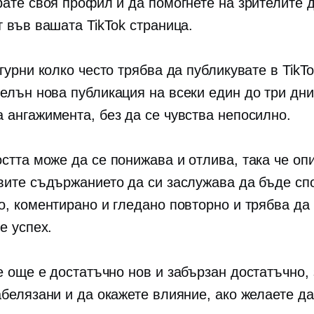
рате своя профил и да помогнете на зрителите 
т във вашата TikTok страница.
гурни колко често трябва да публикувате в TikT
елън нова публикация на всеки един до три дн
 ангажимента, без да се чувства непосилно.
стта може да се понижава и отлива, така че оп
вите съдържанието да си заслужава да бъде сп
о, коментирано и гледано повторно и трябва да
е успех.
се още е достатъчно нов и
забързан
достатъчно, 
абелязани и да окажете влияние, ако желаете да