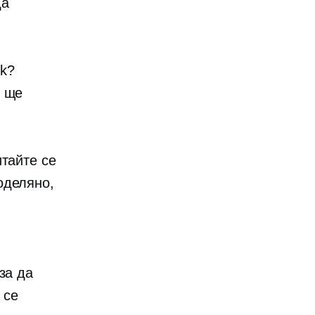
да
ok?
и ще
итайте се
оделяно,
за да
 се