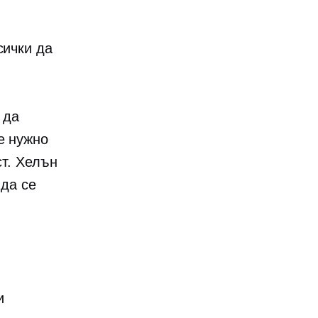
и
сички да
 да
е нужно
ст. Хелън
 да се
и