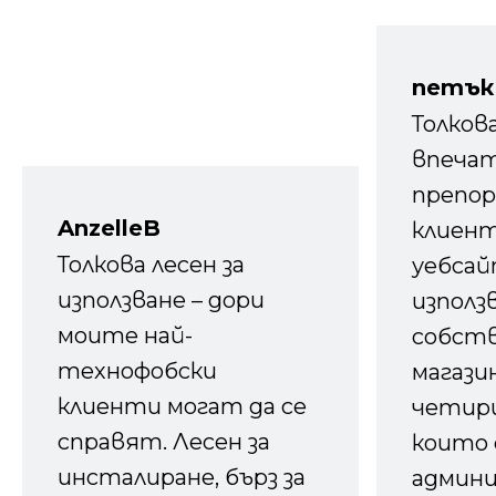
петък
Толков
впечат
препор
AnzelleB
клиен
Толкова лесен за
уебсайт
използване – дори
използ
моите най-
собств
технофобски
магазин
клиенти могат да се
четири
справят. Лесен за
които 
инсталиране, бърз за
админ