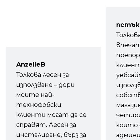
петък
Толков
впечат
препор
AnzelleB
клиен
Толкова лесен за
уебсайт
използване – дори
използ
моите най-
собств
технофобски
магазин
клиенти могат да се
четири
справят. Лесен за
които 
инсталиране, бърз за
админ