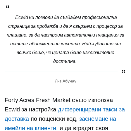
Ecwid ни позволи да създадем професионална
страница за продажба и да я свържем с процесор за
плащане, за да настроим автоматични плащания за
нашите абонаментни клиенти. Най-хубавото от
всичко беше, че цената беше изключително
достъпна.
Лиз Абунау
Forty Acres Fresh Market също използва
Ecwid за настройка
диференцирани такси за
доставка
по пощенски код,
заснемане на
имейли на клиенти
, и да вградят своя