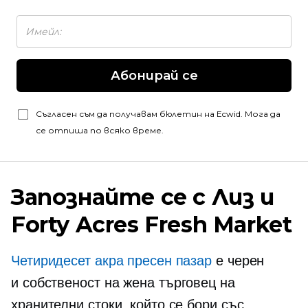
Абонирай се
Съгласен съм да получавам бюлетин на Ecwid. Мога да
се отпиша по всяко време.
Запознайте се с Лиз и
Forty Acres Fresh Market
Четиридесет акра пресен пазар
е черен
и
собственост на жена
търговец на
хранителни стоки, който се бори със