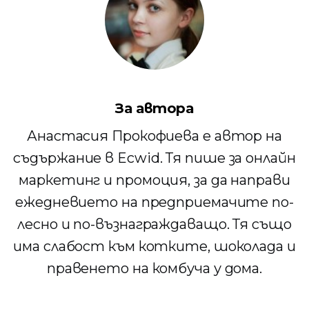
За автора
Анастасия Прокофиева е автор на
съдържание в Ecwid. Тя пише за онлайн
маркетинг и промоция, за да направи
ежедневието на предприемачите по-
лесно и по-възнаграждаващо. Тя също
има слабост към котките, шоколада и
правенето на комбуча у дома.