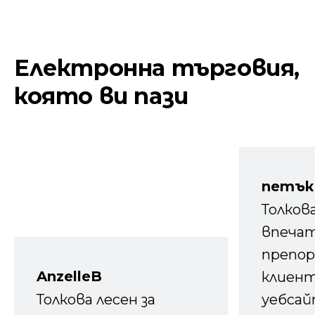
Електронна търговия,
която ви пази
петък
Толков
впечат
препор
AnzelleB
клиен
Толкова лесен за
уебсайт