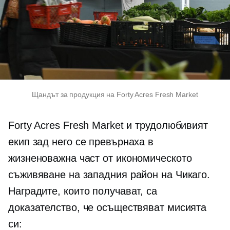
Щандът за продукция на Forty Acres Fresh Market
Forty Acres Fresh Market и трудолюбивият
екип зад него се превърнаха в
жизненоважна част от икономическото
съживяване на западния район на Чикаго.
Наградите, които получават, са
доказателство, че осъществяват мисията
си: