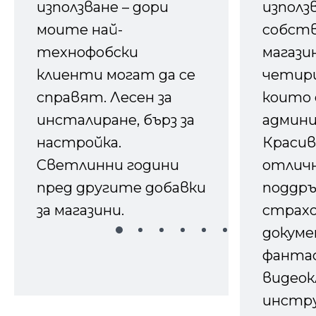
използване – дори
използ
моите най-
собств
технофобски
магазин
клиенти могат да се
четири
справят. Лесен за
които 
инсталиране, бърз за
админ
настройка.
Красив
Светлинни години
отличн
пред другите добавки
поддръ
за магазини.
страх
докуме
фанта
видеок
инстру