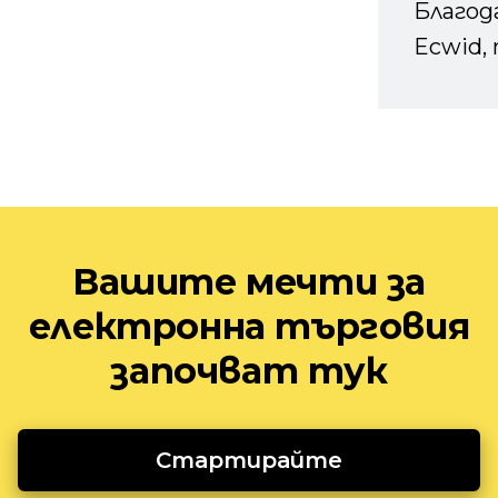
Благод
Ecwid, 
Вашите мечти за
електронна търговия
започват тук
Стартирайте