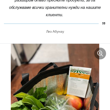
разширим отвъд пресните продукти, за да
обслужваме всички хранителни нужди на нашите
клиенти.
Лиз Абунау