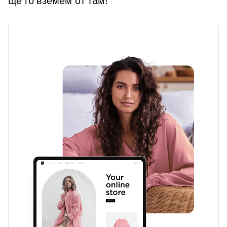
ще го вземем от там!