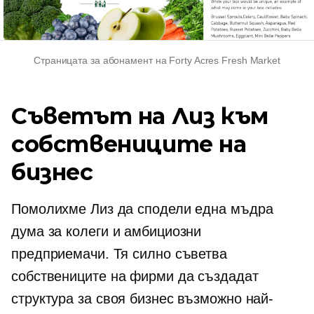
Страницата за абонамент на Forty Acres Fresh Market
Съветът на Лиз към
собствениците на
бизнес
Помолихме Лиз да сподели една мъдра
дума за колеги и амбициозни
предприемачи. Тя силно съветва
собствениците на фирми да създадат
структура за своя бизнес възможно най-