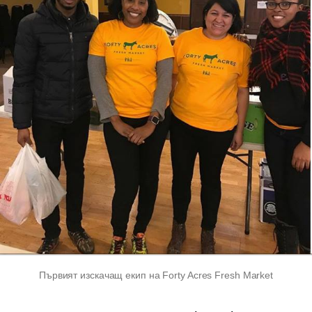
Първият изскачащ екип на Forty Acres Fresh Market