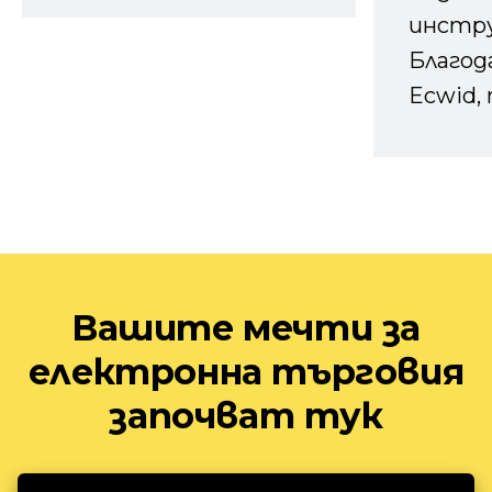
инстру
Благод
Ecwid, 
Вашите мечти за
електронна търговия
започват тук