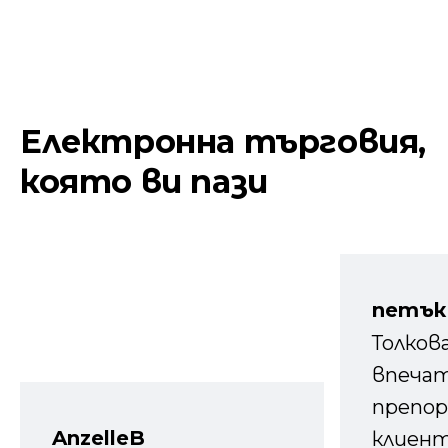
Електронна търговия,
която ви пази
петък
Толков
впечат
препор
AnzelleB
клиен