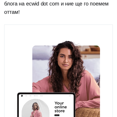
блога на ecwid dot com и ние ще го поемем
оттам!