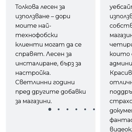
Толкова лесен за
уебсайт
използване – дори
използ
моите най-
собств
технофобски
магазин
клиенти могат да се
четири
справят. Лесен за
които 
инсталиране, бърз за
админ
настройка.
Красив
Светлинни години
отличн
пред другите добавки
поддръ
за магазини.
страх
докуме
фанта
видеок