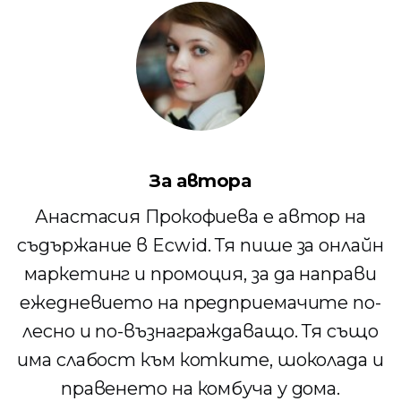
За автора
Анастасия Прокофиева е автор на
съдържание в Ecwid. Тя пише за онлайн
маркетинг и промоция, за да направи
ежедневието на предприемачите по-
лесно и по-възнаграждаващо. Тя също
има слабост към котките, шоколада и
правенето на комбуча у дома.