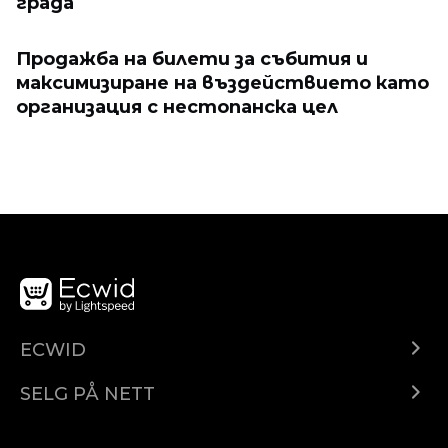
града
Продажба на билети за събития и
максимизиране на въздействието като
организация с нестопанска цел
ECWID
Ecwid.com
SELG PÅ NETT
Pris
Selg hvor som helst
Hjelpesenter