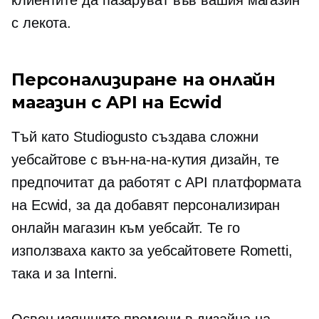
клиентите да пазаруват във вашия магазин
с лекота.
Персонализиране на онлайн
магазин с API на Ecwid
Тъй като Studiogusto създава сложни
уебсайтове с
вън-на-на-кутия
дизайн, те
предпочитат да работят с API платформата
на Ecwid, за да добавят персонализиран
онлайн магазин към уебсайт. Те го
използваха както за уебсайтовете Rometti,
така и за Interni.