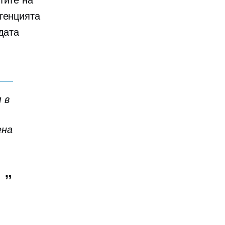
тите на
генцията
дата
 в
ена