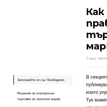
Как
пра
тър
мар
7 мин. Чет
В секцият
Запознайте се със Studiogusto
публику
които упр
Решения за електронна
търговия за луксозни марки
Тук може