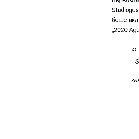
първокла
Studiogu
беше вкл
„2020 Age
S
ка