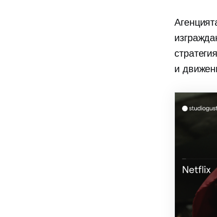
Агенцият
изграждан
стратеги
и движен