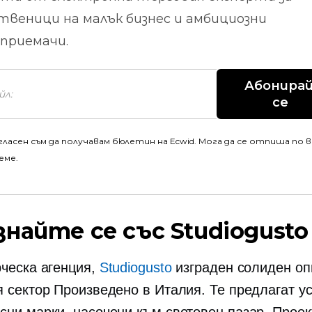
твеници на малък бизнес и амбициозни
приемачи.
Абонирай
се
гласен съм да получавам бюлетин на Ecwid. Мога да се отпиша по 
еме.
знайте се със Studiogusto
рческа агенция,
Studiogusto
изграден солиден оп
я сектор Произведено в Италия. Те предлагат ус