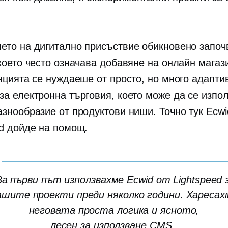
ето на дигитално присъствие обикновено започ
 което често означава добавяне на онлайн магаз
енцията се нуждаеше от просто, но много адапти
за електронна търговия, което може да се изпол
азнообразие от продуктови ниши. Точно тук Ecwi
ed дойде на помощ.
За първи път използвахме Ecwid от Lightspeed 
ашите проекти преди няколко години. Харесах
неговата проста логика и ясното,
лесен за използване
CMS.