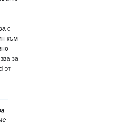
ва с
ин към
вно
зва за
d от
за
ме