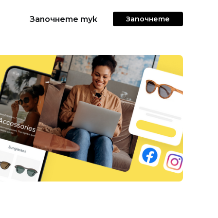
Започнете тук
Започнете