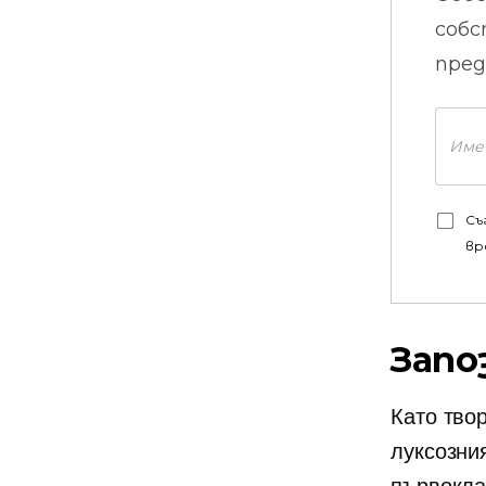
собс
пред
Съ
вр
Запо
Като тво
луксозни