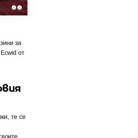
азини за
Ecwid от
овия
ки, те се
своите