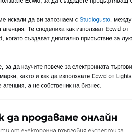
зползвате Ecwid, за да създадете процъфтяващ 
ме искали да ви запознаем с
Studiogusto
, межд
 агенция. Те споделиха как използват Ecwid от
d, когато създават дигитално присъствие за лук
, за да научите повече за електронната търгови
арки, както и как да използвате Ecwid от Light
е агенция, а не собственик на бизнес.
к да продаваме онлайн
ети от
електронна търговия
експерти за