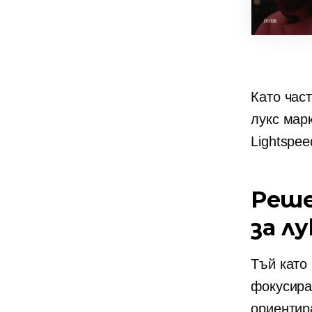
Като част
лукс
мар
Lightspee
Реше
за л
Тъй като
фокусира
ориентир