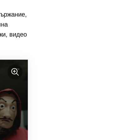
държание,
лна
ки, видео