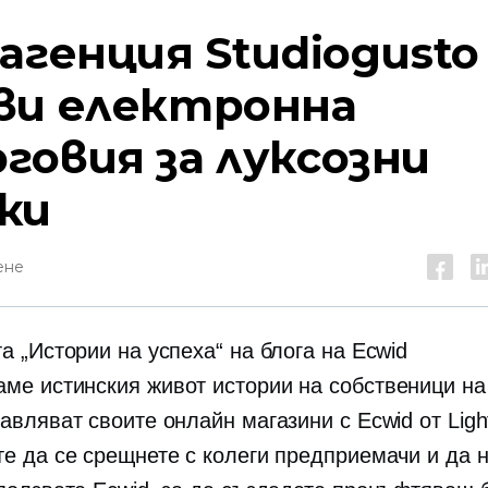
 агенция Studiogusto
ви електронна
говия за луксозни
ки
ене
а „Истории на успеха“ на блога на Ecwid
ваме
истинския живот
истории на собственици на
авляват своите онлайн магазини с Ecwid от Ligh
те да се срещнете с колеги предприемачи и да 