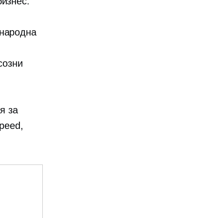
бизнес.
ународна
созни
я за
speed,