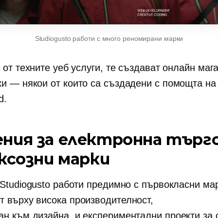
Studiogusto работи с много реномирани марки
 от техните уеб услуги, те създават онлайн маг
ки — някои
от които са създадени с помощта на 
d.
ния за електронна търг
уксозни марки
 Studiogusto работи предимно с първокласни мар
т върху
висока производителност,
ан към дизайна,
и експериментални проекти за 