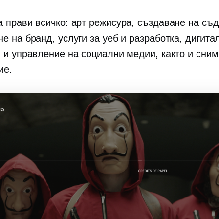
а прави всичко: арт режисура, създаване на съ
е на бранд, услуги за уеб и разработка, дигита
я и управление на социални медии, както и сним
ие.