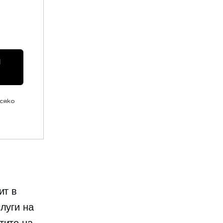
 
всяко
ит в
луги на