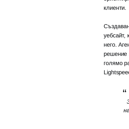
клиенти.
Създаван
уебсайт,
него. Аг
решение 
голямо р
Lightspe
н