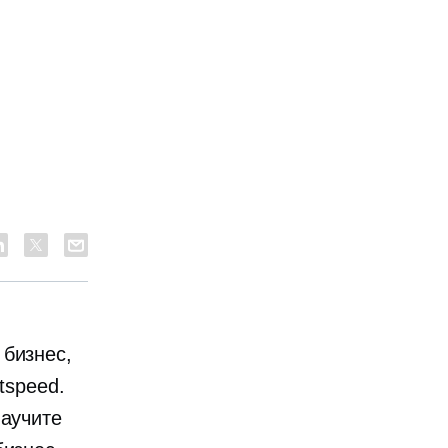
 бизнес,
tspeed.
научите