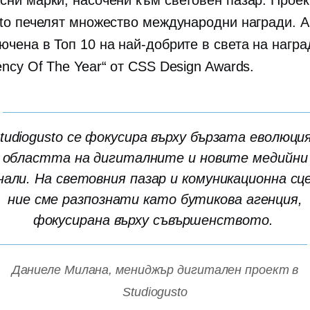
сни марки, насочени към световен пазар. Проек
sto печелят множество международни награди. А
ючена в Топ 10 на най-добрите в света на награ
ncy Of The Year“ от CSS Design Awards.
tudiogusto се фокусира върху бързата еволюция
областта на дигиталните и новите медийни
нали. На световния пазар и комуникационна сц
ние сме разпознати като бутикова агенция,
фокусирана върху съвършенството.
Даниеле Милана, мениджър дигитален проект в
Studiogusto