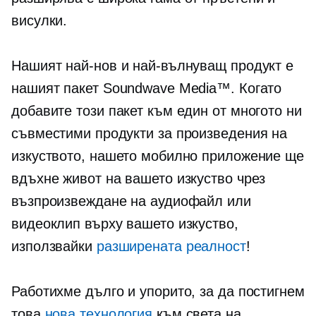
висулки.
Нашият най-нов и най-вълнуващ продукт е
нашият пакет Soundwave Media™. Когато
добавите този пакет към един от многото ни
съвместими продукти за произведения на
изкуството, нашето мобилно приложение ще
вдъхне живот на вашето изкуство чрез
възпроизвеждане на аудиофайл или
видеоклип върху вашето изкуство,
използвайки
разширената реалност
!
Работихме дълго и упорито, за да постигнем
това
нова технология
към света на