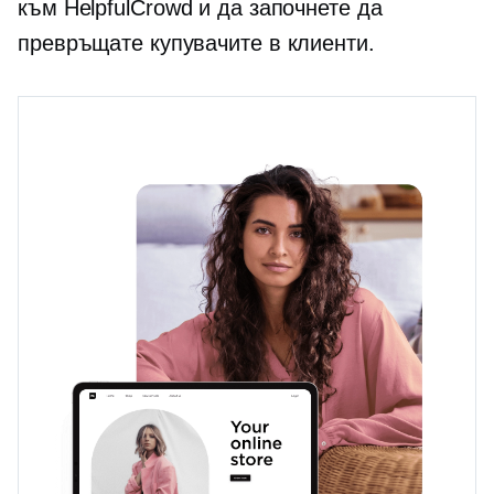
към HelpfulCrowd и да започнете да
превръщате купувачите в клиенти.