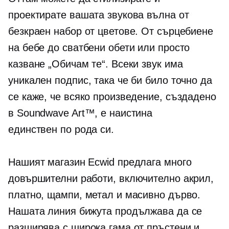
проектирате вашата звукова вълна от
безкраен набор от цветове. От сърцебиене
на бебе до сватбени обети или просто
казване „Обичам те“. Всеки звук има
уникален подпис, така че би било точно да
се каже, че всяко произведение, създадено
в Soundwave Art™, е наистина
единствен по рода си.
Нашият магазин Ecwid предлага много
довършителни работи, включително акрил,
платно, щампи, метал и масивно дърво.
Нашата линия бижута продължава да се
разширява с широка гама от пръстени и