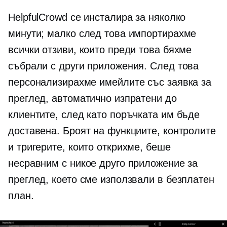
HelpfulCrowd се инсталира за няколко
минути; малко след това импортирахме
всички отзиви, които преди това бяхме
събрали с други приложения. След това
персонализирахме имейлите със заявка за
преглед, автоматично изпратени до
клиентите, след като поръчката им бъде
доставена. Броят на функциите, контролите
и тригерите, които открихме, беше
несравним с никое друго приложение за
преглед, което сме използвали в безплатен
план.