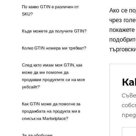
По какво GTIN е различен от
Ако се по
SKU?
чрез гол
покажете
Къде можете да получите GTIN?
подобрит
Колко GTIN номера ми трябват?
търговск
След като имам моя GTIN, как
може да ми помогне да
Ка
продавам продуктите си на моя
уебсайт?
Съв
Как GTIN може да помогне за
собс
продажбата на продукта ми в
пред
списък на Marketplace?
За да обобщим