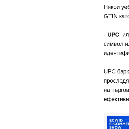
Някои уе
GTIN кат
-
UPC
, и
символ и
идентифи
UPC барк
проследя
на търго
ефективн