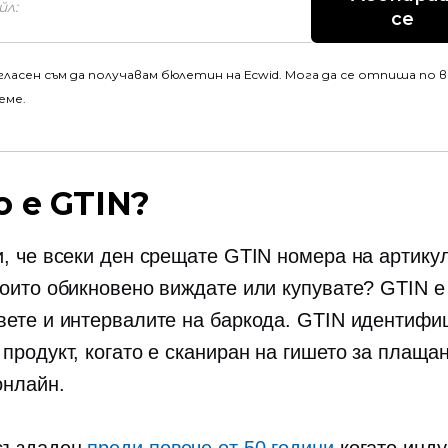
се
гласен съм да получавам бюлетин на Ecwid. Мога да се отпиша по 
еме.
о е GTIN?
и, че всеки ден срещате GTIN номера на артику
които обикновено виждате или купувате? GTIN е
вете и интервалите на баркода. GTIN идентифи
продукт, когато е сканиран на гишето за плаща
онлайн.