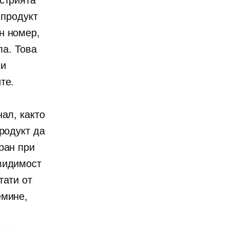
стрията
 продукт
н номер,
ла. Това
чи
те.
ал, както
родукт да
ран при
видимост
тати от
емине,