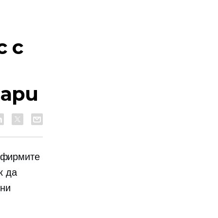
 с
зари
и фирмите
к да
нни