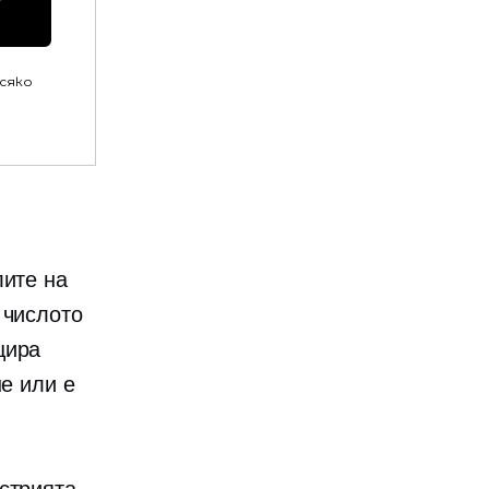
всяко
лите на
 числото
цира
не или е