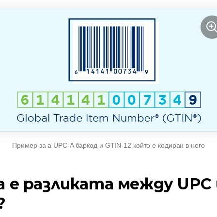
Пример за a
UPC-A
баркод и
GTIN-12
който е кодиран в него
а е разликата между UPC 
?