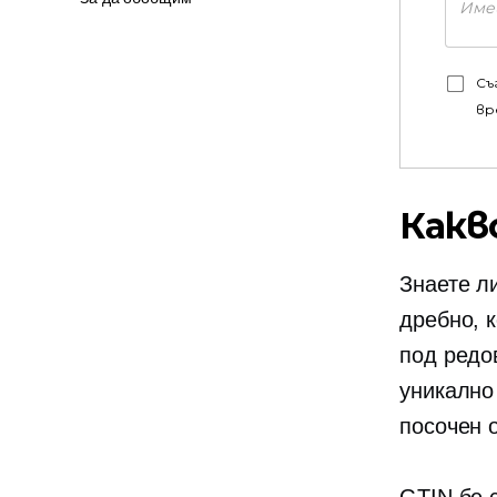
Съ
вр
Какв
Знаете л
дребно, 
под редо
уникално 
посочен 