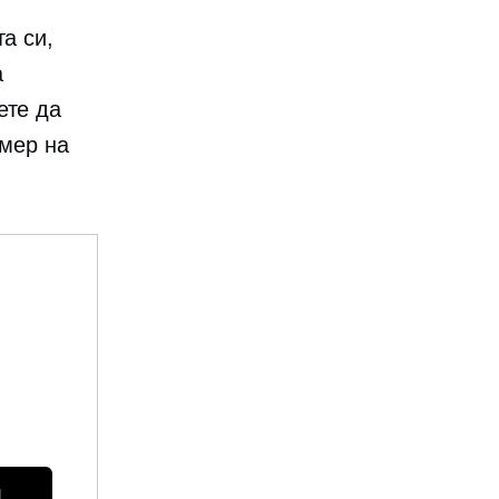
а си,
а
ете да
омер на
 