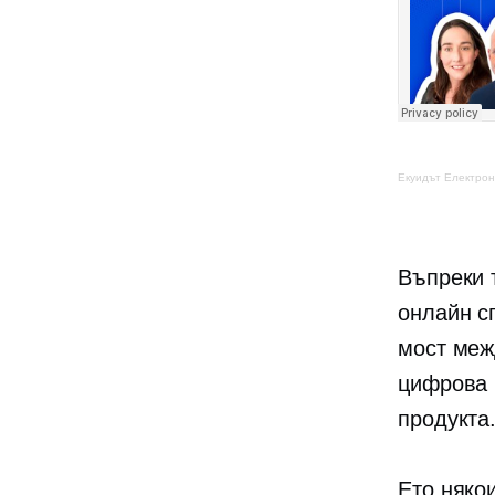
Екуидът
Електрон
Въпреки 
онлайн с
мост меж
цифрова 
продукта
Ето няко