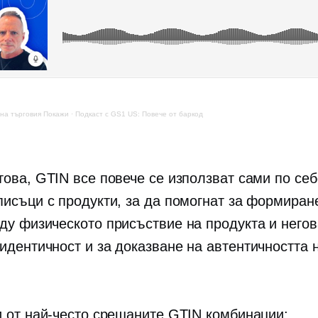
на търговия
Покажи
·
Подкаст с GS1 US: Повече от баркод
това, GTIN все повече се използват сами по себ
писъци с продукти, за да помогнат за формиран
ду физическото присъствие на продукта и негов
идентичност и за доказване на автентичността 
.
и от най-често срещаните GTIN комбинации: