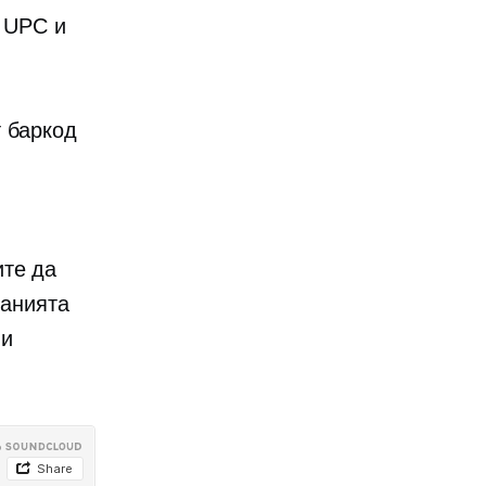
а UPC и
т баркод
ите да
ванията
 и