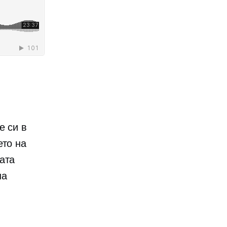
е си в
ето на
ата
на