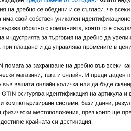
създаден
преди повече от 50 години
когато инду
ия на дребно се обедини и се съгласи, че всеки
а има свой собствен уникален идентификационе
свързва обратно с компанията, която го е създа
на индустрията за търговия на дребно да увели
а при плащане и да управлява промените в цени
N помага за захранване на дребно във всеки кан
чески магазини, така и онлайн. И преди даден п
е във вашата онлайн количка или да бъде скани
 GTIN осигурява идентификация на артикула и 
ки компютъризирани системи, бази данни, резул
и физически местоположения, през които ще пр
 достигне крайната си дестинация.