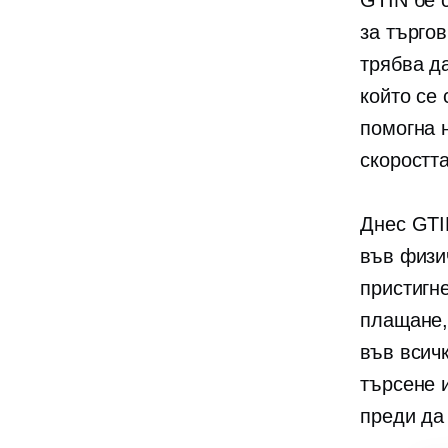
GTIN бе 
за търгов
трябва д
който се 
помогна 
скоростт
Днес GTI
във физи
пристигн
плащане,
във всич
търсене 
преди да