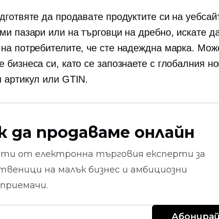
дготвяте да продавате продуктите си на уебсайт
еми пазари или на търговци на дребно, искате д
 на потребителите, че сте надеждна марка. Мож
е бизнеса си, като се запознаете с глобалния н
и артикул или GTIN.
к да продаваме онлайн
ети от
електронна търговия
експерти за
твеници на малък бизнес и амбициозни
приемачи.
Абонирай