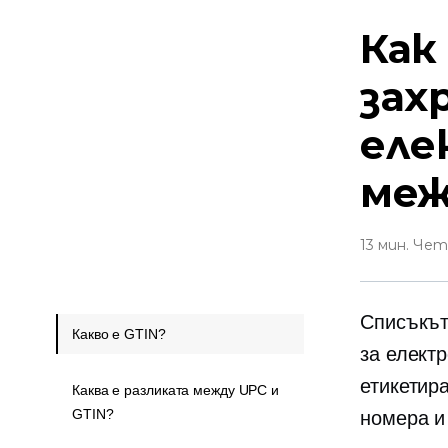
Как
зах
еле
меж
13 мин. Че
Списъкът
Какво е GTIN?
за електр
етикетир
Каква е разликата между UPC и
GTIN?
номера и 