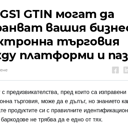
 GS1 GTIN могат да
ранват вашия бизнес
ктронна търговия
ду платформи и па
тене
 с предизвикателства, пред които са изправен
онна търговия, може да е дълъг, но знанието ка
ате продуктите си с правилните идентификацио
баркодове не трябва да е едно от тях.