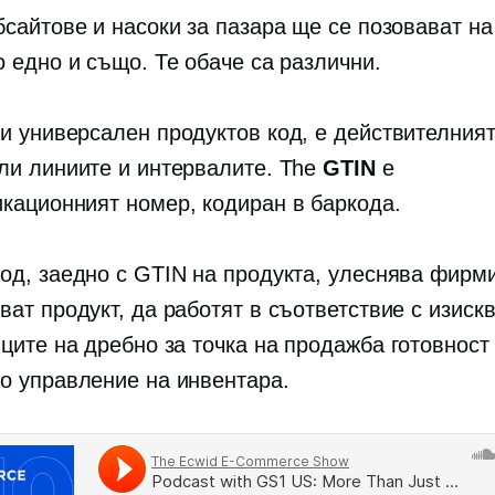
бсайтове и насоки за пазара ще се позовават н
о едно и също. Те обаче са различни.
ли универсален продуктов код, е действителния
ли линиите и интервалите. The
GTIN
е
кационният номер, кодиран в баркода.
од, заедно с GTIN на продукта, улеснява фирм
ват продукт, да работят в съответствие с изиск
вците на дребно за
точка на продажба
готовност
о управление на инвентара.