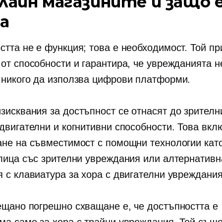
нлайн магазините и защо 
а
стта не е функция; това е необходимост. Той пр
 от способности и гарантира, че уврежданията н
 никого да използва цифрови платформи.
зисквания за достъпност се отнасят до зрителн
 двигателни и когнитивни способности. Това вкл
ане на съвместимост с помощни технологии кат
 лица със зрителни увреждания или алтернативн
я с клавиатура за хора с двигателни увреждания
ещано погрешно схващане е, че достъпността е