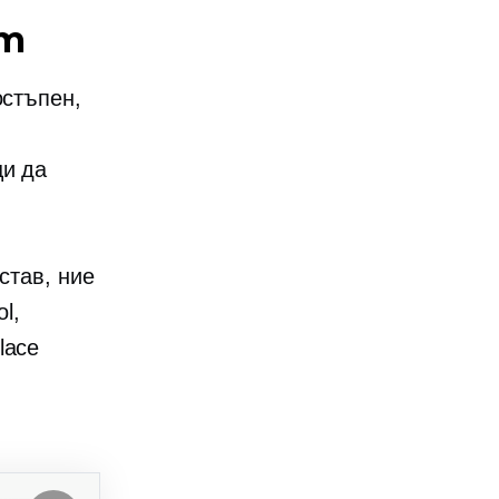
ст
остъпен,
ци да
став, ние
l,
lace