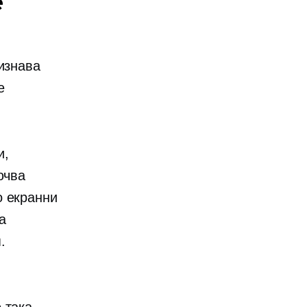
е
изнава
е
и,
ючва
о екранни
а
.