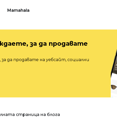
Mamahala
ждаете, за да продавате
 за да продавате на уебсайт, социални
алната страница на блога