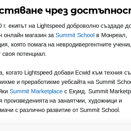
стяване чрез достъпно
0 г. екипът на Lightspeed доброволно създаде д
н онлайн магазин за
Summit School
в Монреал,
ция, която помага на невродивергентните учени
т своя потенциал.
, когато Lightspeed добави Ecwid към техния съ
нихме и преработихме уебсайта на Summit Schoo
йки
Summit Marketplace
с Екуид. Summit Marketp
я произведенията на занаятчии, художници и
мачи с различно развитие от Summit School.