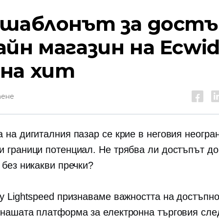
 шаблонът за дост
айн магазин на Ecwi
на хит
тене
а на дигиталния пазар се крие в неговия неогра
и граници потенциал. Не трябва ли достъпът до
 без никакви пречки?
by Lightspeed признаваме важността на достъпн
 нашата платформа за електронна търговия сле