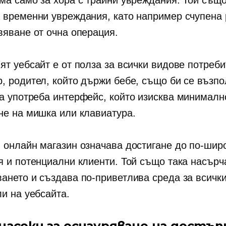
ма само за хора с трайни увреждания. Той също
 временни увреждания, като например счупена 
вяване от очна операция.
ят уебсайт е от полза за всички видове потреби
, родител, който държи бебе, също би се възпо
а употреба
интерфейс, който изисква минималн
не на мишка или клавиатура.
 онлайн магазин означава достигане до по-шир
я и потенциални клиенти. Той също така насърч
ането и създава по-приветлива среда за всичк
ли на уебсайта.
насоки за осигуряване на достъ