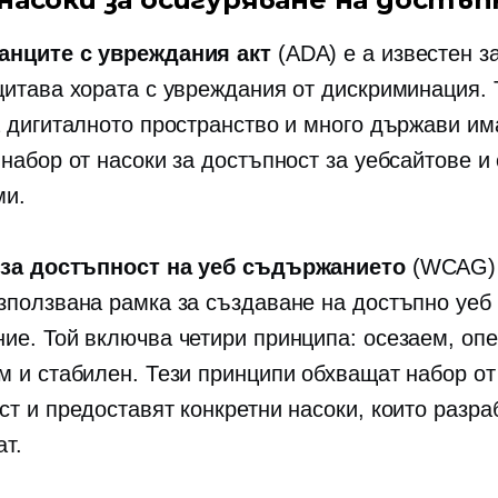
анците с увреждания акт
(ADA) е a
известен
за
щитава хората с увреждания от дискриминация. 
а дигиталното пространство и много държави им
 набор от насоки за достъпност за уебсайтове и
ми.
 за достъпност на уеб съдържанието
(WCAG)
зползвана рамка за създаване на достъпно уеб
ие. Той включва четири принципа: осезаем, опе
м и стабилен. Тези принципи обхващат набор от
ст и предоставят конкретни насоки, които разра
ат.