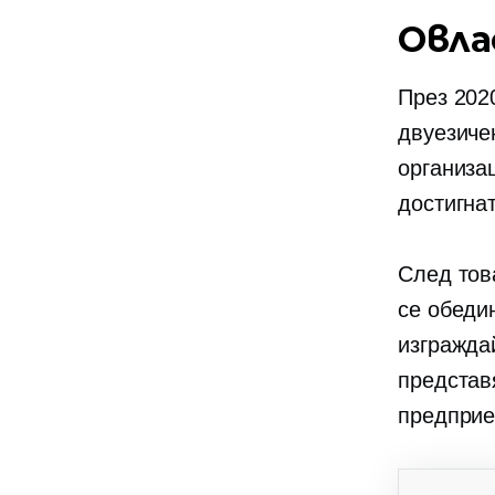
Овла
През 202
двуезиче
организа
достигна
След това
се обеди
изгражда
представ
предприе