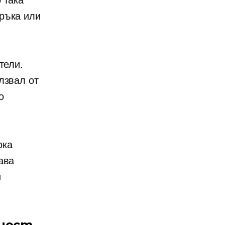
 така
ръка или
тели.
лзвал от
о
ока
ава
и
пност