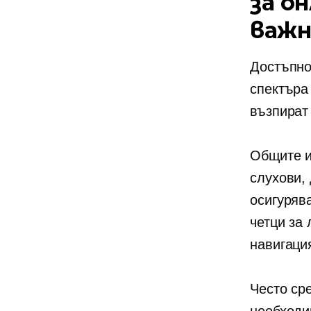
за о
важн
Достъпно
спектъра
възпират
Общите и
слухови,
осигуряв
четци за
навигаци
Често ср