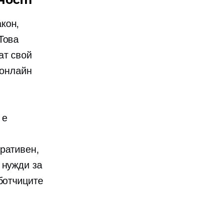
кон,
Това
ат свой
 онлайн
 е
ративен,
 нужди за
ботчиците