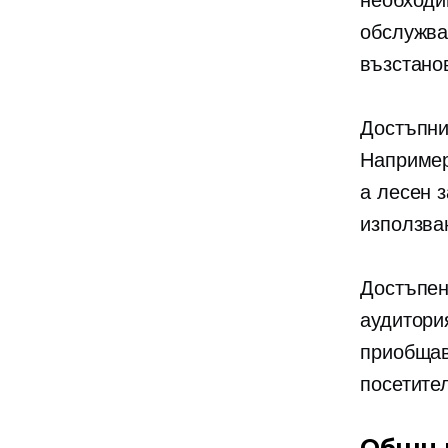
необходи
обслужва
възстано
Достъпни
Например
a
лесен з
използва
Достъпен
аудитори
приобщав
посетите
Общи 