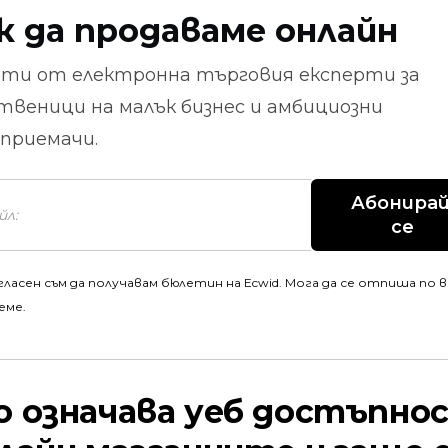
к да продаваме онлайн
ети от
електронна търговия
експерти за
твеници на малък бизнес и амбициозни
приемачи.
Абонирай
се
гласен съм да получавам бюлетин на Ecwid. Мога да се отпиша по 
еме.
о означава уеб достъпн