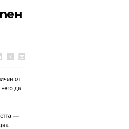
ъпен
d
ничен от
 него да
остта —
два