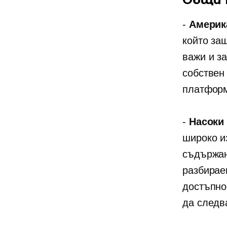
-
Америк
който за
важи и з
собствен
платфор
-
Насоки
широко и
съдържан
разбирае
достъпно
да следв