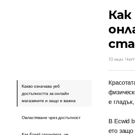
Как
онл
ста
10 мин. Че
Красотат
Какво означава уеб
физическ
достъпността за онлайн
магазините и защо е важна
е гладък,
Овластяване чрез достъпност
В Ecwid 
ето защо
Как Ecwid гарантира, че