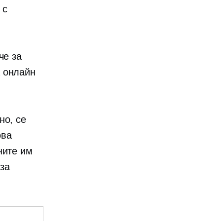
 с
че за
 онлайн
но, се
ова
ните им
за