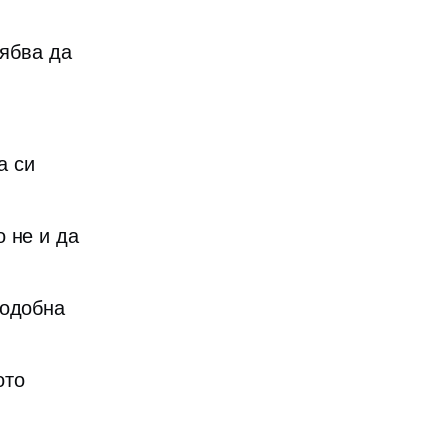
рябва да
а си
о не и да
подобна
ото