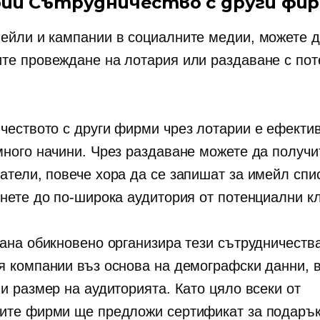
ии Сътрудничество с други фи
ейли и кампании в социалните медии, можете 
те провеждане на лотария или раздаване с по
.
чеството с други фирми чрез лотарии е ефекти
много начини. Чрез раздаване можете да получи
атели, повече хора да се запишат за имейл спи
гнете до по-широка аудитория от потенциални к
рана обикновено организира тези сътрудничества
я компании въз основа на демографски данни, 
 и размер на аудиторията. Като цяло всеки от
ите фирми ще предложи сертификат за подарък