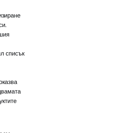
изиране
си.
ашия
йл списък
оказва
 двамата
уктите