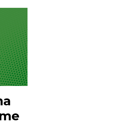
та
ите