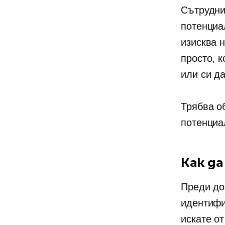
Сътрудни
потенциа
изисква 
просто, 
или си д
Трябва о
потенциа
Как д
Преди до
идентифи
искате о