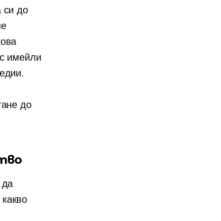
 си до
не
кова
с имейли
едии.
гане до
ство
 да
 какво