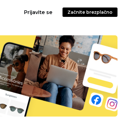
Prijavite se
Začnite brezplačno