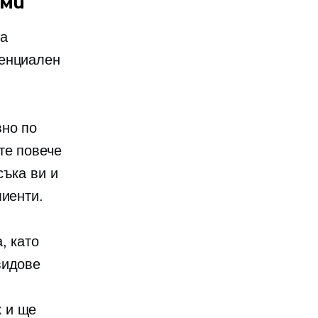
рми
да
тенциален
вно по
те повече
съка ви и
лиенти.
, като
видове
 и ще