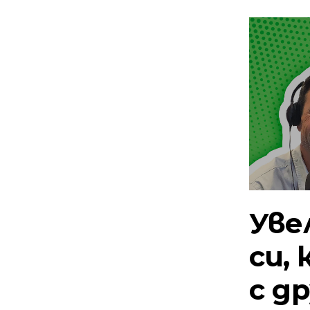
Уве
си,
с д