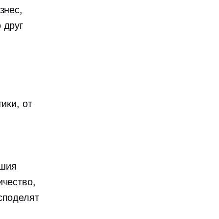
знес,
 друг
ики, от
ашия
ичество,
споделят