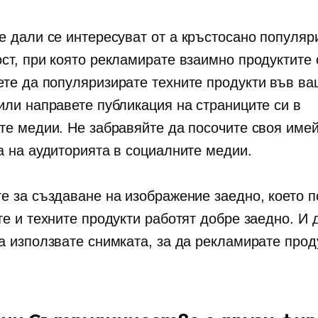
е дали се интересуват от a
кръстосано популяр
ст, при която рекламирате взаимно продуктите 
те да популяризирате техните продукти във в
или направете публикация на страниците си в
те медии. Не забравяйте да посочите своя име
а на аудиторията в социалните медии.
е за създаване на изображение заедно, което п
те и техните продукти работят добре заедно. И
а използвате снимката, за да рекламирате прод