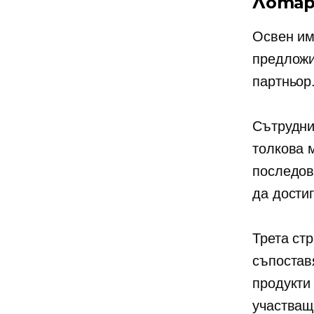
Лотар
Освен им
предложи
партньор
Сътрудни
толкова 
последов
да дости
Трета ст
съпостав
продукти
участващ