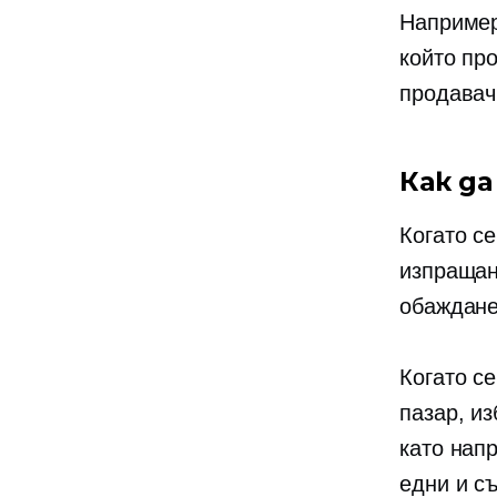
Например
който пр
продавач
Как д
Когато се
изпращан
обаждане
Когато с
пазар, и
като нап
едни и с