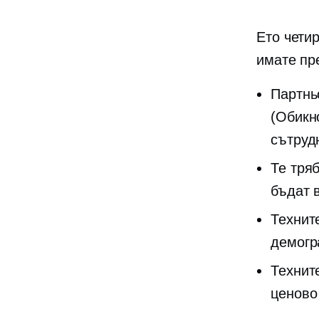
Ето чети
имате пр
Партнь
(Обикн
сътруд
Те тря
бъдат 
Технит
демогр
Технит
ценово