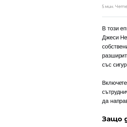
5 мин. Чет
В този е
Джеси Не
собствен
разширит
със сигу
Включете
сътрудни
да напра
Защо 