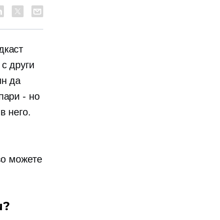
дкаст
 с други
ин да
пари - но
в него.
во можете
.
и?