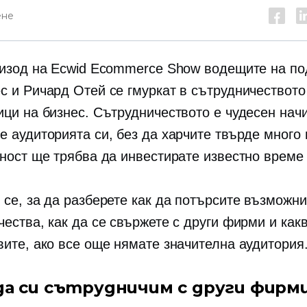
ене
пизод на Ecwid Ecommerce Show водещите на по
с и Ричард Отей се гмуркат в сътрудничеството
ици на бизнес. Сътрудничеството е чудесен нач
е аудиторията си, без да харчите твърде много
рност ще трябва да инвестирате известно време 
 се, за да разберете как да потърсите възможни
чества, как да се свържете с други фирми и как
вите, ако все още нямате значителна аудитория
да си сътрудничим с други фирм