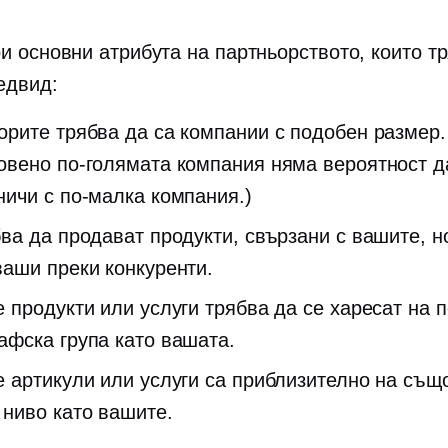
ри основни атрибута на партньорството, които т
едвид:
орите трябва да са компании с подобен размер.
овено по-голямата компания няма вероятност д
ничи с по-малка компания.)
бва да продават продукти, свързани с вашите, н
ваши преки конкуренти.
е продукти или услуги трябва да се харесат на 
афска група като вашата.
е артикули или услуги са приблизително на същ
 ниво като вашите.