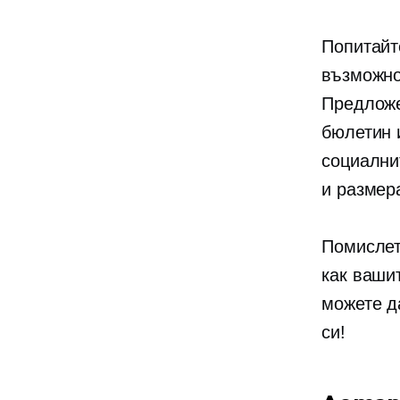
Попитайт
възможно
Предложе
бюлетин 
социални
и размер
Помислет
как ваши
можете д
си!