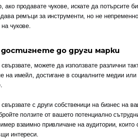
, ако продавате чукове, искате да потърсите би
одава ремъци за инструменти, но не непременно
 на чукове.
а достигнете до други марки
 свързвате, можете да използвате различни такт
е на имейл, достигане в социалните медии или
.
е свързвате с други собственици на бизнес на в
збройте ползите от вашето потенциално сътрудн
ример взаимно привличане на аудитории, които 
ъщи интереси.