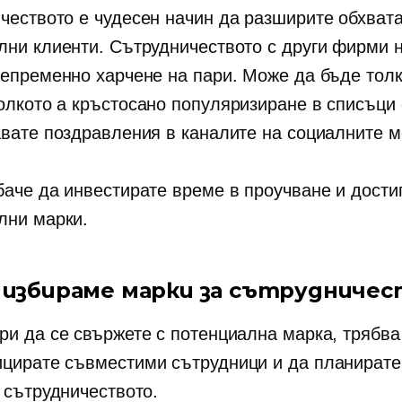
чеството е чудесен начин да разширите обхвата
лни клиенти. Сътрудничеството с други фирми 
непременно харчене на пари. Може да бъде тол
колкото a
кръстосано популяризиране
в списъци 
авате поздравления в каналите на социалните м
баче да инвестирате време в проучване и дости
лни марки.
а избираме марки за сътрудниче
ри да се свържете с потенциална марка, трябва
цирате съвместими сътрудници и да планирате
т сътрудничеството.