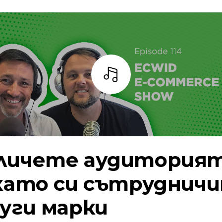
Слушай
личете аудитория
 като си сътруднич
руги марки