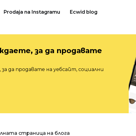
Prodaja na Instagramu
Ecwid blog
ждаете, за да продавате
 за да продавате на уебсайт, социални
алната страница на блога