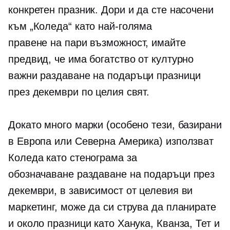
конкретен празник. Дори и да сте насочени
към „Коледа“ като най-голяма
правене на пари
възможност, имайте
предвид, че има богатство от културно
важни
раздаване на подаръци
празници
през декември по целия свят.
Докато много марки (особено тези, базирани
в Европа или Северна Америка) използват
Коледа като стенограма за
обозначаване
раздаване на подаръци
през
декември, в зависимост от целевия ви
маркетинг, може да си струва да планирате
и около празници като Ханука, Кванза, Тет и