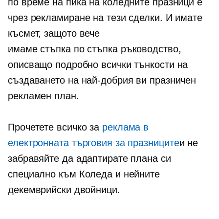
по време на пика на коледните празници е
чрез рекламиране на тези сделки. И имате
късмет, защото вече
имаме
стъпка по стъпка
ръководство,
описващо подробно всички тънкости на
създаването на най-добрия ви празничен
рекламен план.
Прочетете всичко за
реклама в
електронната търговия за празниците
и не
забравяйте да адаптирате плана си
специално към Коледа и нейните
декемврийски двойници.