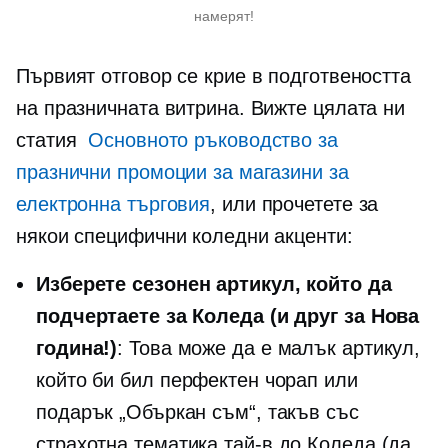
намерят!
Първият отговор се крие в подготвеността
на празничната витрина. Вижте цялата ни
статия
Основното ръководство за
празнични промоции за магазини за
електронна търговия
, или прочетете за
някои специфични коледни акценти:
Изберете сезонен артикул, който да
подчертаете за Коледа (и друг за Нова
година!)
: Това може да е малък артикул,
който би бил перфектен чорап или
подарък „Объркан съм“, такъв със
страхотна тематика
тай-в
до Коледа (да