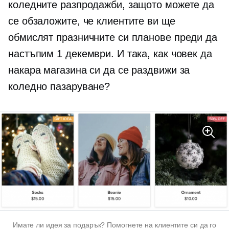
коледните разпродажби, защото можете да
се обзаложите, че клиентите ви ще
обмислят празничните си планове преди да
настъпим 1 декември. И така, как човек да
накара магазина си да се раздвижи за
коледно пазаруване?
Имате ли идея за подарък? Помогнете на клиентите си да го