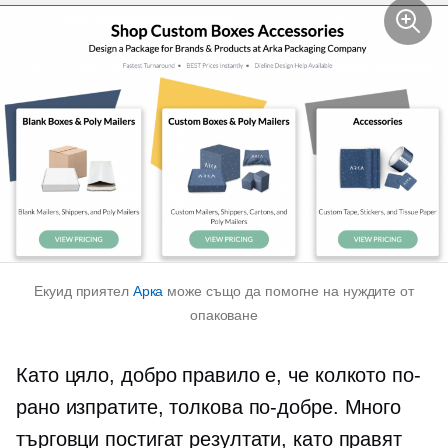
Екуид приятел
Арка
може също да помогне на нуждите от
опаковане
Като цяло, добро правило е, че колкото по-
рано изпратите, толкова по-добре. Много
търговци постигат резултати, като правят