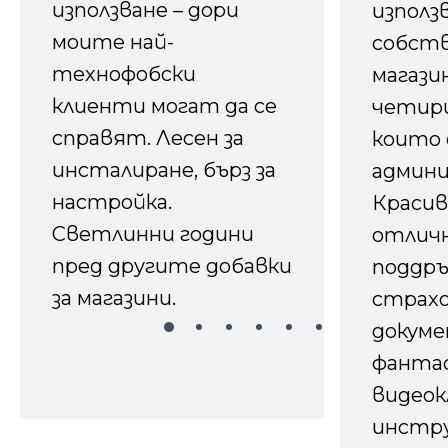
използване – дори
използ
моите най-
собств
технофобски
магазин
клиенти могат да се
четири
справят. Лесен за
които 
инсталиране, бърз за
админ
настройка.
Красив
Светлинни години
отличн
пред другите добавки
поддръ
за магазини.
страх
докуме
фанта
видеок
инстру