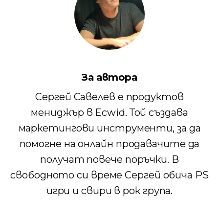
За автора
Сергей Савелев е продуктов
мениджър в Ecwid. Той създава
маркетингови инструменти, за да
помогне на онлайн продавачите да
получат повече поръчки. В
свободното си време Сергей обича PS
игри и свири в рок група.