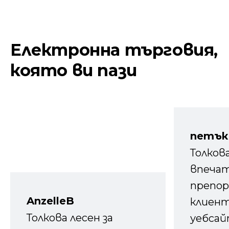
Електронна търговия,
която ви пази
петък
Толков
впечат
препор
AnzelleB
клиен
Толкова лесен за
уебсайт