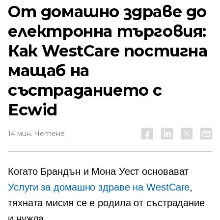
От домашно здраве до
електронна търговия:
Как WestCare постигна
мащаб на
състраданието с
Ecwid
14 мин. Четене
Когато Брандън и Мона Уест основават
Услуги за домашно здраве на WestCare
,
тяхната мисия се е родила от състрадание
и нужда.