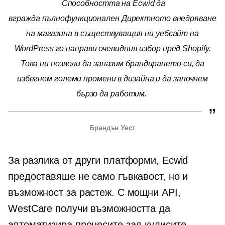
Способността на Ecwid да
вгражда
пълнофункционален
Директното внедряване
на магазина в съществуващия ни уебсайт на
WordPress го направи очевидния избор пред Shopify.
Това ни позволи да запазим брандирането си, да
избегнем големи промени в дизайна и да започнем
бързо да работим.
Брандън Уест
За разлика от други платформи, Ecwid
предоставяше не само гъвкавост, но и
възможност за растеж. С мощни API,
WestCare получи възможността да
автоматизира процесите зад кулисите,