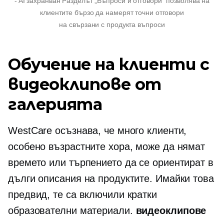
-
AI захранван
Разделът „Въпроси и отговори“ позволява на
клиентите бързо да намерят точни отговори
на
свързани с продукта
въпроси
Обучение на клиенти с
видеоклипове от
галерията
WestCare осъзнава, че много клиенти,
особено възрастните хора, може да нямат
времето или търпението да се ориентират в
дълги описания на продуктите. Имайки това
предвид, те са включили кратки
образователни материали.
видеоклипове