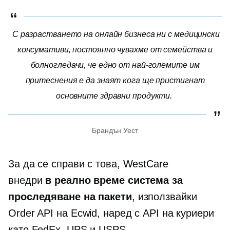
С разрастването на онлайн бизнеса ни с медицински
консумативи, постоянно чувахме от семейства и
болногледачи, че едно от най-големите им
притеснения е да знаят кога ще пристигнат
основните здравни продукти.
Брандън Уест
За да се справи с това, WestCare
внедри
в реално време
система за
проследяване на пакети
, използвайки
Order API на Ecwid, наред с API на куриери
като FedEx, UPS и USPS.