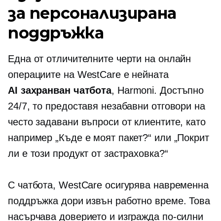
за персонализирана
поддръжка
Една от отличителните черти на онлайн
операциите на WestCare е нейната
AI захранван
чатбота
, Harmoni. Достъпно
24/7, то предоставя незабавни отговори на
често задавани въпроси от клиентите, като
например „Къде е моят пакет?“ или „Покрит
ли е този продукт от застраховка?“
С чатбота, WestCare осигурява навременна
поддръжка дори извън работно време. Това
насърчава доверието и изгражда по-силни