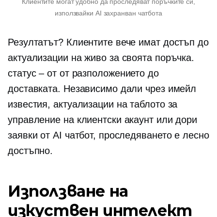
Клиентите могат удобно да проследяват поръчките си,
използвайки
AI захранван
чатбота
Резултатът? Клиентите вече имат достъп до
актуализации на живо за своята поръчка.
статус – от
от разположението до
доставката. Независимо дали чрез имейл
известия, актуализации на таблото за
управление на клиентски акаунт или дори
заявки от AI чатбот, проследяването е лесно
достъпно.
Използване на
изкуствен интелект