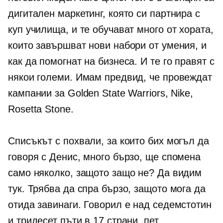
дигитален маркетинг, която си партнира с
куп училища, и те обучават много от хората,
които завършват нови набори от умения, и
как да помогнат на бизнеса. И те го правят с
някои големи. Имам предвид, че провеждат
кампании за Golden State Warriors, Nike,
Rosetta Stone.
Списъкът с похвали, за които бих могъл да
говоря с Денис, много бързо, ще спомена
само няколко, защото защо не? Да видим
тук. Трябва да спра бързо, защото мога да
отида завинаги. Говорил е над седемстотин
и тридесет пъти в 17 страни, пет