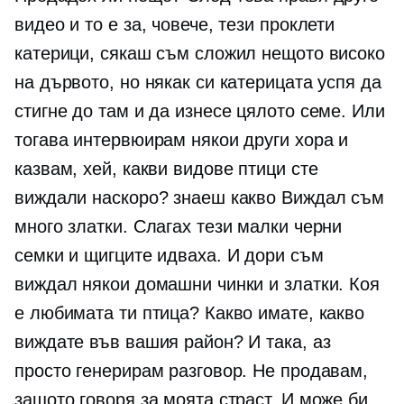
видео и то е за, човече, тези проклети
катерици, сякаш съм сложил нещото високо
на дървото, но някак си катерицата успя да
стигне до там и да изнесе цялото семе. Или
тогава интервюирам някои други хора и
казвам, хей, какви видове птици сте
виждали наскоро? знаеш какво Виждал съм
много златки. Слагах тези малки черни
семки и щигците идваха. И дори съм
виждал някои домашни чинки и златки. Коя
е любимата ти птица? Какво имате, какво
виждате във вашия район? И така, аз
просто генерирам разговор. Не продавам,
защото говоря за моята страст. И може би,