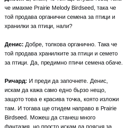
че имахме Prairie Melody Birdseed, така че
той продава органични семена за птици и
хранилки за птици, нали?
Денис:
Добре, толкова органично. Така че
той продава хранилките за птици и семето
за птици. Да, предимно птичи семена обаче.
Ричард:
И преди да започнете. Денис,
искам да кажа само едно бързо нещо,
защото това е красива точка, която изложи
там. И тогава ще отидем направо в Prairie
Birdseed. Можеш да станеш много
фантазия, но просто искам да поясня за