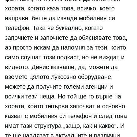
хората, когато каза това, всичко, което
направи, беше да извади мобилния си
телефон. Така че буквално, когато
започнете и започнете да обяснявате това,
аз просто искам да напомня за тези, които
само слушат този подкаст, но не виждат и
видеото. Денис казваше, да, можете да
вземете цялото луксозно оборудване,
можете да получите големи агенции и
всички тези неща. Но той ще го върне на
хората, които тепърва започват и основно
казват с мобилния си телефон и след това
имат тази структура „защо, как и какво“. И
те ще навлязат в актуалните и различни