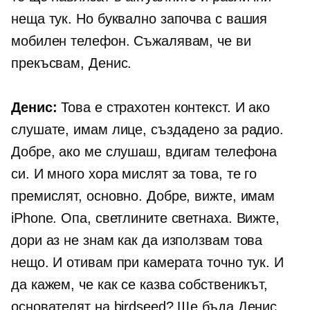
неща тук. Но буквално започва с вашия
мобилен телефон. Съжалявам, че ви
прекъсвам, Денис.
Денис:
Това е страхотен контекст. И ако
слушате, имам лице, създадено за радио.
Добре, ако ме слушаш, вдигам телефона
си. И много хора мислят за това, те го
премислят, основно. Добре, вижте, имам
iPhone. Опа, светлините светнаха. Вижте,
дори аз не знам как да използвам това
нещо. И отивам при камерата точно тук. И
да кажем, че как се казва собственикът,
основателят на birdseed? Ще бъда Денис,