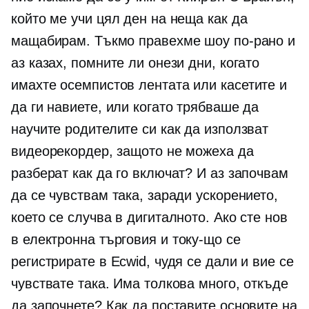
който ме учи цял ден на неща как да
мащабирам. Тъкмо правехме шоу по-рано и
аз казах, помните ли онези дни, когато
имахте
осемпистов
лентата или касетите и
да ги навиете, или когато трябваше да
научите родителите си как да използват
видеорекордер, защото не можеха да
разберат как да го включат? И аз започвам
да се чувствам така, заради ускорението,
което се случва в дигиталното. Ако сте нов
в
електронна търговия
и току-що се
регистрирате в Ecwid, чудя се дали и вие се
чувствате така. Има толкова много, откъде
да започнете? Как да поставите основите на