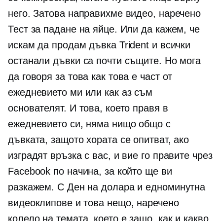
него. Затова направихме видео, наречено
Тест за падане на яйце. Или да кажем, че
искам да продам дъвка Trident и всички
останали дъвки са почти същите. Но мога
да говоря за това как това е част от
ежедневието ми или как аз съм
основателят. И това, което правя в
ежедневието си, няма нищо общо с
дъвката, защото хората се опитват, ако
изградят връзка с вас, и вие го правите чрез
Facebook по начина, за който ще ви
разкажем. С Ден на долара и
едноминутна
видеоклипове и това нещо, наречено
колело на темата, което е защо, как и какво.