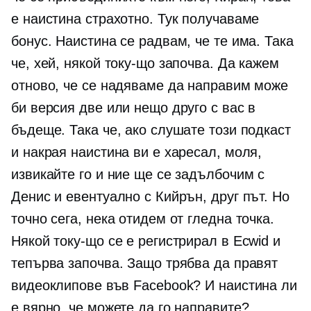
е наистина страхотно. Тук получаваме
бонус. Наистина се радвам, че те има. Така
че, хей, някой току-що започва. Да кажем
отново, че се надяваме да направим може
би версия две или нещо друго с вас в
бъдеще. Така че, ако слушате този подкаст
и накрая наистина ви е харесал, моля,
извикайте го и ние ще се задълбочим с
Денис и евентуално с Кийрън, друг път. Но
точно сега, нека отидем от гледна точка.
Някой току-що се е регистрирал в Ecwid и
тепърва започва. Защо трябва да правят
видеоклипове във Facebook? И наистина ли
е вярно, че можете да го направите?