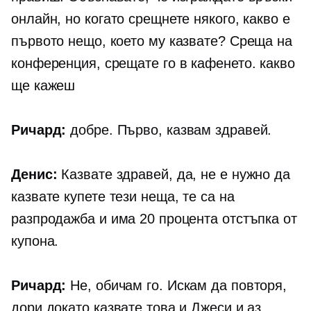
онлайн, но когато срещнете някого, какво е
първото нещо, което му казвате? Среща на
конференция, срещате го в кафенето. какво
ще кажеш
Ричард:
добре. Първо, казвам здравей.
Денис:
Казвате здравей, да, не е нужно да
казвате купете тези неща, те са на
разпродажба и има 20 процента отстъпка от
купона.
Ричард:
Не, обичам го. Искам да повторя,
дори докато казвате това и Джеси и аз