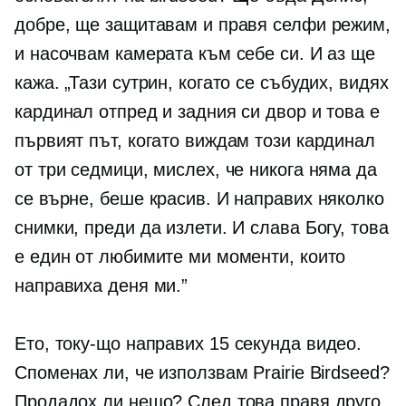
добре, ще защитавам и правя селфи режим,
и насочвам камерата към себе си. И аз ще
кажа. „Тази сутрин, когато се събудих, видях
кардинал отпред и задния си двор и това е
първият път, когато виждам този кардинал
от три седмици, мислех, че никога няма да
се върне, беше красив. И направих няколко
снимки, преди да излети. И слава Богу, това
е един от любимите ми моменти, които
направиха деня ми.”
Ето, току-що направих
15 секунда
видео.
Споменах ли, че използвам Prairie Birdseed?
Продадох ли нещо? След това правя друго