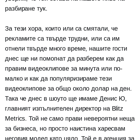
разбиране тук.
За тези хора, които или са смятали, че
рекламите са твърде трудни, или са им
отнели твърде много време, нашите гости
днес ще ни помогнат да разберем как да
правим видеоклипове за минута или по-
малко и как да популяризираме тези
видеоклипове за общо около долар на ден.
Така че днес в шоуто ще имаме Денис Ю,
главният изпълнителен директор на Blitz
Metrics. Той не само прави невероятни неща
за бизнеса, но просто наистина харесвам
неговия модел като цяло. Той е в агенция за