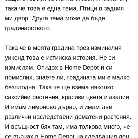
така че това е една тема. Птици в задния
ми двор. Друга тема може да бъде
градинарството.
Така че в моята градина през изминалия
уикенд това е истинска история. Не си
измислям. Отидох в Home Depot и си
помислих, знаете ли, градината ми е малко
безплодна. Така че ще взема няколко
саксийни растения, красиви цветя и азалии.
И имам лимоново дърво, и имам две
различни наследствени доматени растения.
И всъщност бях там, има толкова много, че
се върнах в Home Depot на следващия ден