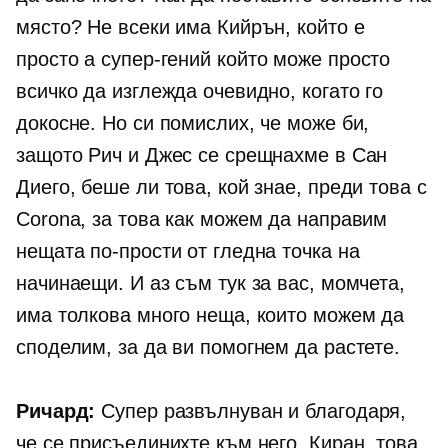
място? Не всеки има Кийрън, който е
просто a
супер-гений
който може просто
всичко да изглежда очевидно, когато го
докосне. Но си помислих, че може би,
защото Рич и Джес се срещнахме в Сан
Диего, беше ли това, кой знае, преди това с
Corona, за това как можем да направим
нещата по-прости от гледна точка на
начинаещи. И аз съм тук за вас, момчета,
има толкова много неща, които можем да
споделим, за да ви помогнем да растете.
Ричард:
Супер развълнуван и благодаря,
че се присъединихте към него, Киран, това