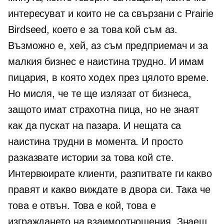
интересуват и които не са свързани с Prairie
Birdseed, което е за това кой съм аз.
Възможно е, хей, аз съм предприемач и за
малкия бизнес е наистина трудно. И имам
пицария, в която ходех през цялото време.
Но мисля, че те ще излязат от бизнеса,
защото имат страхотна пица, но не знаят
как да пускат на пазара. И нещата са
наистина трудни в момента. И просто
разказвате истории за това кой сте.
Интервюирате клиенти, разпитвате ги какво
правят и какво виждате в двора си. Така че
това е отвън. Това е кой, това е
изграждането на взаимоотношения. Знаеш