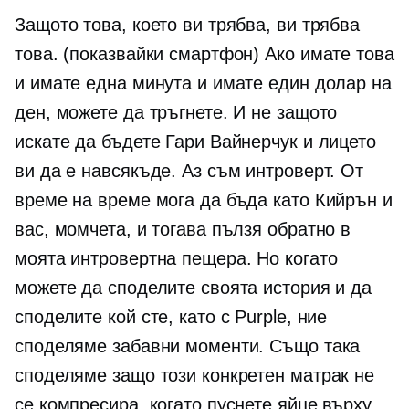
Защото това, което ви трябва, ви трябва
това. (показвайки смартфон) Ако имате това
и имате една минута и имате един долар на
ден, можете да тръгнете. И не защото
искате да бъдете Гари Вайнерчук и лицето
ви да е навсякъде. Аз съм интроверт. От
време на време мога да бъда като Кийрън и
вас, момчета, и тогава пълзя обратно в
моята интровертна пещера. Но когато
можете да споделите своята история и да
споделите кой сте, като с Purple, ние
споделяме забавни моменти. Също така
споделяме защо този конкретен матрак не
се компресира, когато пуснете яйце върху