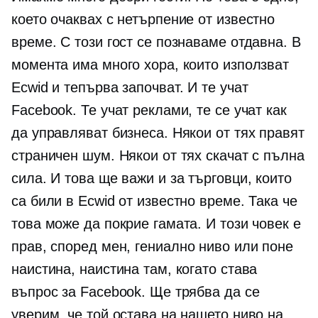
което очаквах с нетърпение от известно
време. С този гост се познаваме отдавна. В
момента има много хора, които използват
Ecwid и тепърва започват. И те учат
Facebook. Те учат реклами, те се учат как
да управляват бизнеса. Някои от тях правят
страничен шум. Някои от тях скачат с пълна
сила. И това ще важи и за търговци, които
са били в Ecwid от известно време. Така че
това може да покрие гамата. И този човек е
прав, според мен,
гениално ниво
или поне
наистина, наистина там, когато става
въпрос за Facebook. Ще трябва да се
уверим, че той остава на нашето ниво на