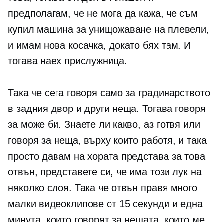
предполагам, че не мога да кажа, че съм
купил машина за унищожаване на плевели,
и имам нова косачка, докато бях там. И
тогава наех прислужница.
Така че сега говоря само за градинарството
в задния двор и други неща. Тогава говоря
за може би. Знаете ли какво, аз готвя или
говоря за неща, върху които работя, и така
просто давам на хората представа за това
отвън, представете си, че има този лук на
няколко слоя. Така че отвън правя много
малки видеоклипове от 15 секунди и една
минута, които говорят за нещата, които ме