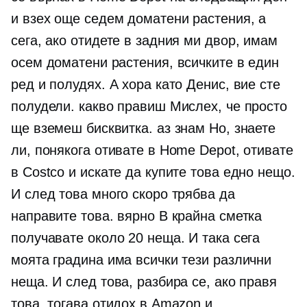
и взех още седем доматени растения, а
сега, ако отидете в задния ми двор, имам
осем доматени растения, всичките в един
ред и полудях. А хора като Денис, вие сте
полудели. какво правиш Мислех, че просто
ще вземеш бисквитка. аз знам Но, знаете
ли, понякога отивате в Home Depot, отивате
в Costco и искате да купите това едно нещо.
И след това много скоро трябва да
направите това. вярно В крайна сметка
получавате около 20 неща. И така сега
моята градина има всички тези различни
неща. И след това, разбира се, ако правя
това, тогава отидох в Amazon и