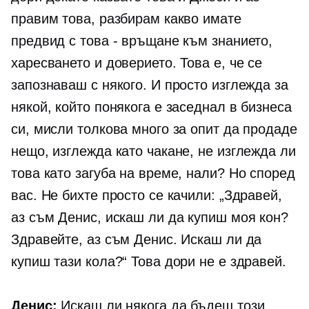
правим това, разбирам какво имате
предвид с това - връщане към знанието,
харесването и доверието. Това е, че се
запознаваш с някого. И просто изглежда за
някой, който понякога е заседнал в бизнеса
си, мисли толкова много за опит да продаде
нещо, изглежда като чакане, не изглежда ли
това като загуба на време, нали? Но според
вас. Не бихте просто се качили: „Здравей,
аз съм Денис, искаш ли да купиш моя кон?
Здравейте, аз съм Денис. Искаш ли да
купиш тази кола?“ Това дори не е здравей.
Денис:
Искаш ли някога да бъдеш този