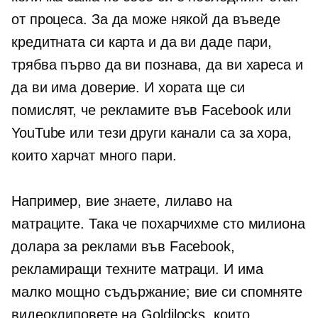
от процеса. За да може някой да въведе
кредитната си карта и да ви даде пари,
трябва първо да ви познава, да ви хареса и
да ви има доверие. И хората ще си
помислят, че рекламите във Facebook или
YouTube или тези други канали са за хора,
които харчат много пари.
Например, вие знаете, лилаво на
матраците. Така че похарчихме сто милиона
долара за реклами във Facebook,
рекламиращи техните матраци. И има
малко мощно съдържание; вие си спомняте
видеоклиповете на Goldilocks, които