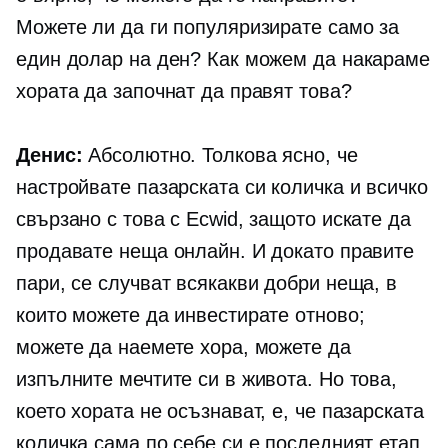
Можете ли да ги популяризирате само за
един долар на ден? Как можем да накараме
хората да започнат да правят това?
Денис:
Абсолютно. Толкова ясно, че
настройвате пазарската си количка и всичко
свързано с това с Ecwid, защото искате да
продавате неща онлайн. И докато правите
пари, се случват всякакви добри неща, в
които можете да инвестирате отново;
можете да наемете хора, можете да
изпълните мечтите си в живота. Но това,
което хората не осъзнават, е, че пазарската
количка сама по себе си е последният етап