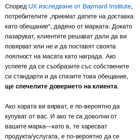
Според
UX изследване от Baymard Institute
,
потребителите „приемат датите на доставка
като обещание“, дадено от марката. Докато
пазаруват, клиентите решават дали да ви
повярват или не и да поставят своята
лоялност на масата като награда. Ако
успеете да се съобразите със собствените
си стандарти и да спазите това обещание,
ще спечелите доверието на клиента
.
Ако хората ви вярват, е по-вероятно да
купуват от вас. И ако те са доволни от
вашите
марка—като
в, те харесват
продукта/услугата, е по-вероятно да се