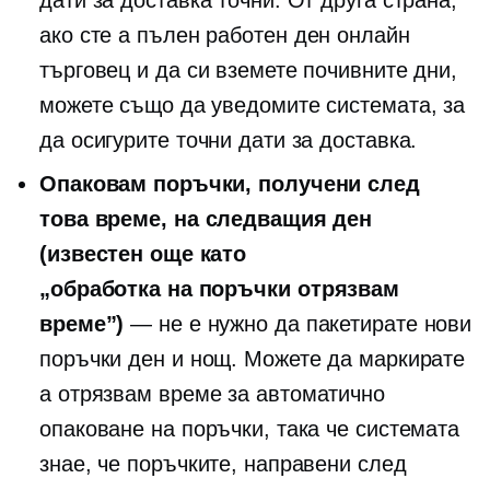
дати за доставка точни. От друга страна,
ако сте а
пълен работен ден
онлайн
търговец и да си вземете почивните дни,
можете също да уведомите системата, за
да осигурите точни дати за доставка.
Опаковам поръчки, получени след
това време, на следващия ден
(известен още като
„обработка на поръчки
отрязвам
време”)
— не е нужно да пакетирате нови
поръчки ден и нощ. Можете да маркирате
a
отрязвам
време за автоматично
опаковане на поръчки, така че системата
знае, че поръчките, направени след