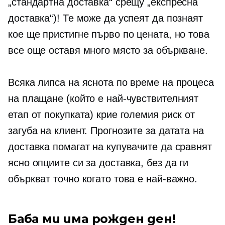
„стандартна доставка“ срещу „експресна
доставка“)! Те може да успеят да познаят
кое ще пристигне първо по цената, но това
все още оставя много място за объркване.
Всяка липса на яснота по време на процеса
на плащане (който е най-чувствителният
етап от покупката) крие големия риск от
загуба на клиент. Прогнозите за датата на
доставка помагат на купувачите да сравнят
ясно опциите си за доставка, без да ги
объркват точно когато това е най-важно.
Баба ми има рожден ден!