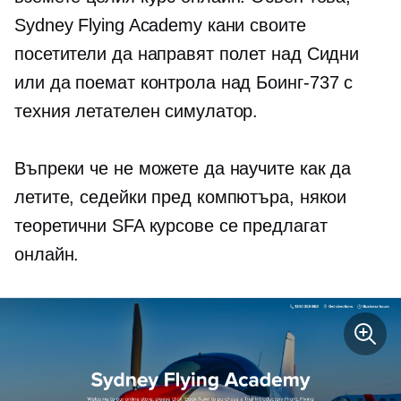
Sydney Flying Academy кани своите
посетители да направят полет над Сидни
или да поемат контрола над
Боинг-737
с
техния летателен симулатор.
Въпреки че не можете да научите как да
летите, седейки пред компютъра, някои
теоретични SFA курсове се предлагат
онлайн.