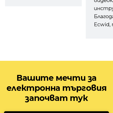
видеок
инстру
Благод
Ecwid, 
Вашите мечти за
електронна търговия
започват тук