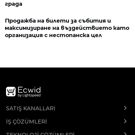
града
Продажба на билети за събития и
максимизиране на въздействието като
организация с нестопанска цел
SATIŞ KANALLARI
Her yerde sat
İŞ ÇÖZÜMLERİ
İnternet sitesi
Girişimciler
Sosyal medya
TEKNOLOJİ ÇÖZÜMLERİ