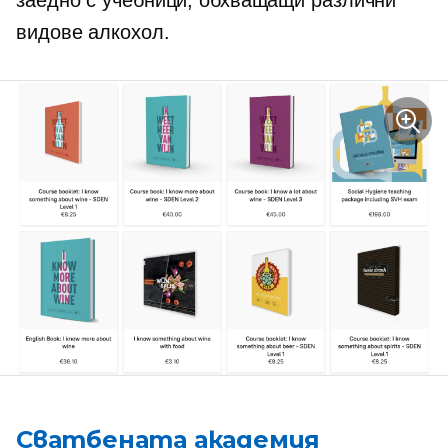
заедно с учебници, обхващащи различни
видове алкохол.
Сватбената академия