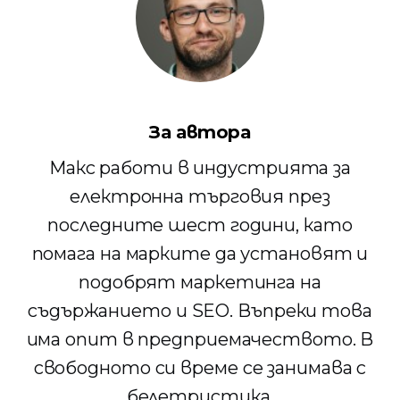
За автора
Макс работи в индустрията за
електронна търговия през
последните шест години, като
помага на марките да установят и
подобрят маркетинга на
съдържанието и SEO. Въпреки това
има опит в предприемачеството. В
свободното си време се занимава с
белетристика.