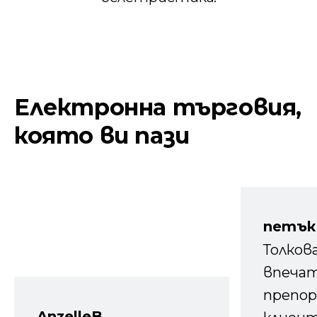
Електронна търговия,
която ви пази
петък
Толков
впечат
препор
AnzelleB