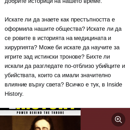
добрите историци на нашето време.
Искате ли да знаете как престъпността е
оформила нашите общества? Искате ли да
се ровите в историята на медицината и
хирургията? Може би искате да научите за
игрите зад истински тронове? Бихте ли
искали да разгледате по-отблизо убийците и
убийствата, които са имали значително
влияние върху света? Всичко е тук, в Inside
History.