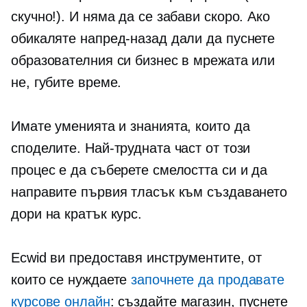
скучно!). И няма да се забави скоро. Ако
обикаляте напред-назад дали да пуснете
образователния си бизнес в мрежата или
не, губите време.
Имате уменията и знанията, които да
споделите. Най-трудната част от този
процес е да съберете смелостта си и да
направите първия тласък към създаването
дори на кратък курс.
Ecwid ви предоставя инструментите, от
които се нуждаете
започнете да продавате
курсове онлайн
: създайте магазин, пуснете