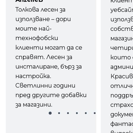
клиен
Толкова лесен за
уебсайт
използване – дори
използ
моите най-
собств
технофобски
магазин
клиенти могат да се
четири
справят. Лесен за
които 
инсталиране, бърз за
админ
настройка.
Красив
Светлинни години
отличн
пред другите добавки
поддръ
за магазини.
страх
докуме
фанта