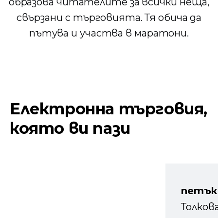
образова читателите за всички неща,
свързани с търговията. Тя обича да
пътува и участва в маратони.
Електронна търговия,
която ви пази
петък
Толков