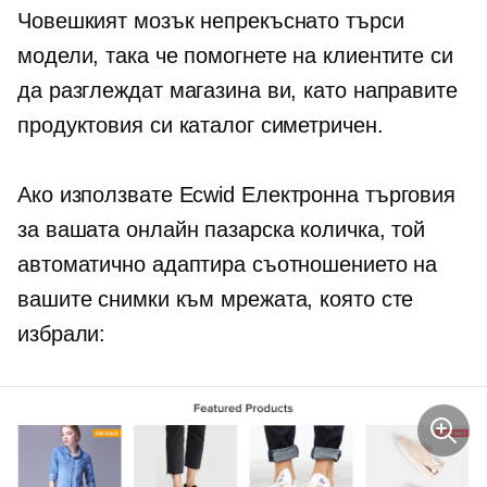
Човешкият мозък непрекъснато търси
модели, така че помогнете на клиентите си
да разглеждат магазина ви, като направите
продуктовия си каталог симетричен.
Ако използвате Ecwid
Електронна търговия
за вашата онлайн пазарска количка, той
автоматично адаптира съотношението на
вашите снимки към мрежата, която сте
избрали: