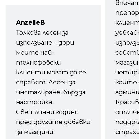
впечат
препор
AnzelleB
клиен
Толкова лесен за
уебсайт
използване – дори
използ
моите най-
собств
технофобски
магазин
клиенти могат да се
четири
справят. Лесен за
които 
инсталиране, бърз за
админ
настройка.
Красив
Светлинни години
отличн
пред другите добавки
поддръ
за магазини.
страх