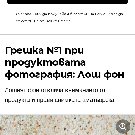
Съгласен съм да получавам бюлетин на Ecwid. Мога да
се отпиша по всяко време.
Грешка №1 при
продуктовата
фотография: Лош фон
Лошият фон отвлича вниманието от
продукта и прави снимката аматьорска.