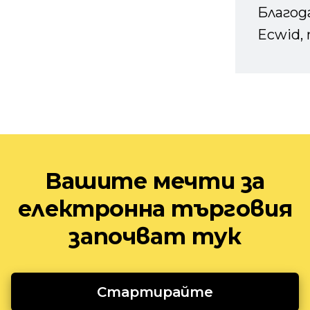
Благод
Ecwid, 
Вашите мечти за
електронна търговия
започват тук
Стартирайте