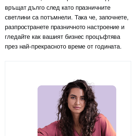
връщат дълго след като празничните
светлини са потъмнели. Така че, започнете,
разпространете празничното настроение и
гледайте как вашият бизнес процъфтява
през най-прекрасното време от годината.