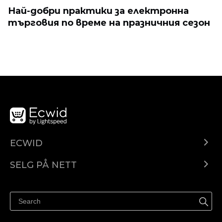
Най-добри практики за електронна
търговия по време на празничния сезон
ECWID
Ecwid.com
SELG PÅ NETT
Pris
Selg hvor som helst
Hjelpesenter
Selg på Facebook
Selg på Instagram