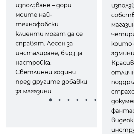
използване – дори
използ
моите най-
собств
технофобски
магазин
клиенти могат да се
четири
справят. Лесен за
които 
инсталиране, бърз за
админ
настройка.
Красив
Светлинни години
отличн
пред другите добавки
поддръ
за магазини.
страх
докуме
фанта
видеок
инстру