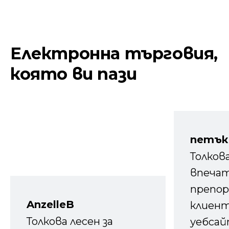
Електронна търговия,
която ви пази
петък
Толков
впечат
препор
AnzelleB
клиен
Толкова лесен за
уебсайт