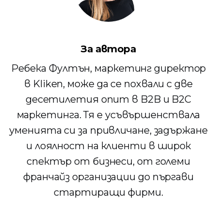
За автора
Ребека Фултън, маркетинг директор
в Kliken, може да се похвали с две
десетилетия опит в B2B и B2C
маркетинга. Тя е усъвършенствала
уменията си за привличане, задържане
и лоялност на клиенти в широк
спектър от бизнеси, от големи
франчайз организации до пъргави
стартиращи фирми.