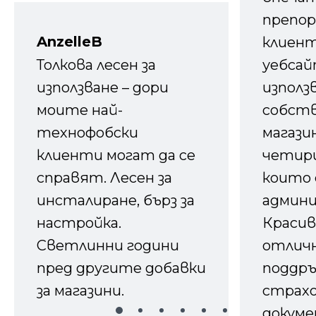
препор
AnzelleB
клиен
Толкова лесен за
уебсайт
използване – дори
използ
моите най-
собств
технофобски
магазин
клиенти могат да се
четири
справят. Лесен за
които 
инсталиране, бърз за
админ
настройка.
Красив
Светлинни години
отличн
пред другите добавки
поддръ
за магазини.
страх
докуме