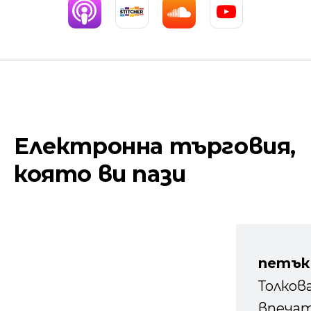
Електронна търговия,
която ви пази
петък
Толков
впечат