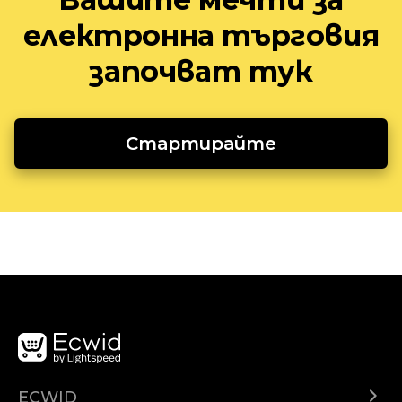
електронна търговия
започват тук
Стартирайте
ECWID