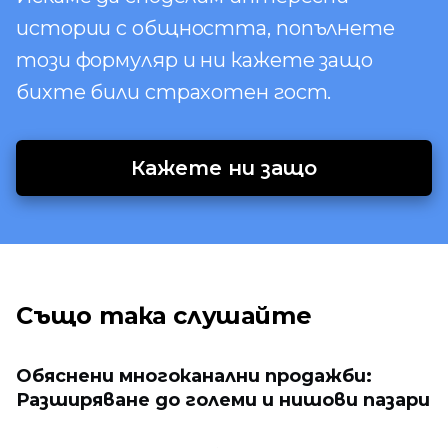
истории с общността, попълнете
този формуляр и ни кажете защо
бихте били страхотен гост.
Кажете ни защо
Също така слушайте
Обяснени многоканални продажби:
Разширяване до големи и нишови пазари