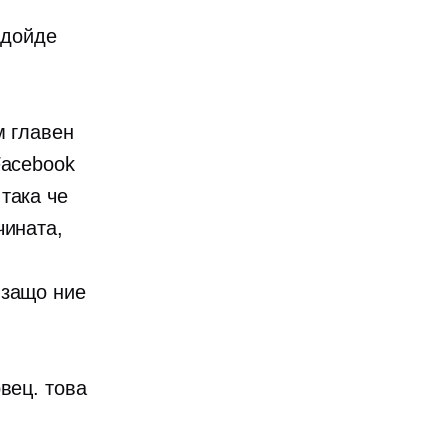
е
 дойде
м главен
Facebook
така че
чината,
 защо ние
вец. това