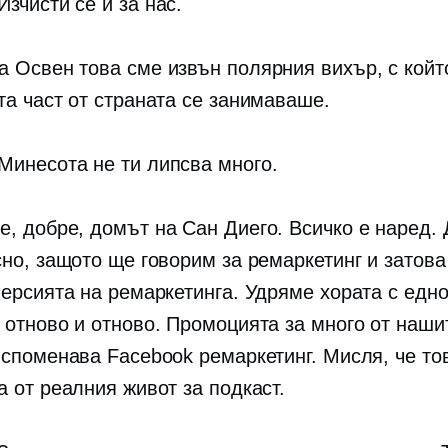
Изчисти се и за нас.
а Освен това сме извън полярния вихър, с койт
та част от страната се занимаваше.
Минесота не ти липсва много.
е, добре, домът на Сан Диего. Всичко е наред. 
сно, защото ще говорим за ремаркетинг и затов
версията на ремаркетинга. Удряме хората с едн
 отново и отново. Промоцията за много от наши
 споменава Facebook ремаркетинг. Мисля, че то
а от реалния живот за подкаст.