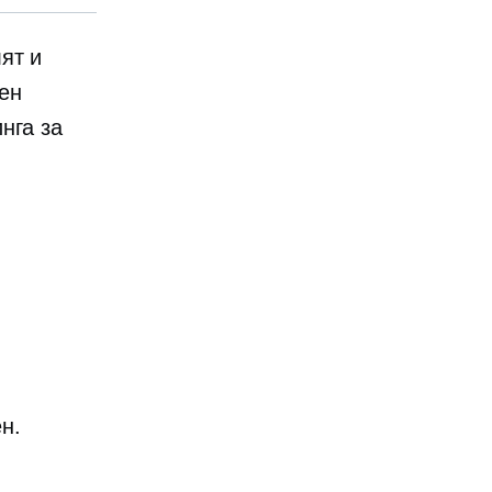
ят и
ен
нга за
н.