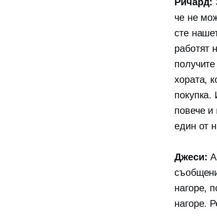
Ричард:
че не мо
сте наше
работят 
получите
хората, 
покупка.
повече и 
един от н
Джеси:
А
съобщени
нагоре, 
нагоре. 