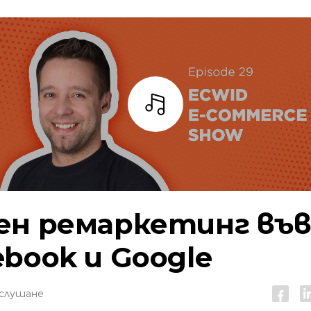
Слушай
ен ремаркетинг въ
ebook и Google
 слушане