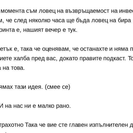
момента съм ловец на възвръщаемост на инве
м, че след няколко часа ще бъда ловец на бира
тринта е, нашият вечер е тук.
етък е, така че оценявам, че останахте и няма 
иете халба пред вас, докато правите подкаст. Т
 на това.
мах тази идея. (смее се)
И на нас ни е малко рано.
рахотно Така че вие ​​сте главен изпълнителен 