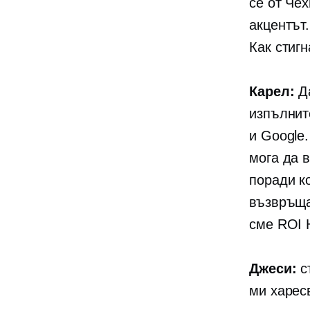
се от Чех
акцентът
Как стигн
Карел:
Да
изпълнит
и Google
мога да 
поради к
възвръща
сме ROI H
Джеси:
ст
ми харес