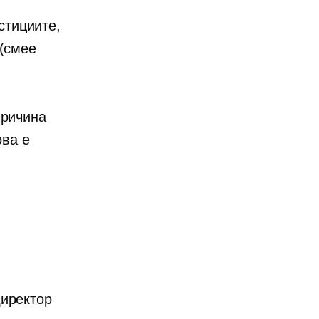
стициите,
 (смее
причина
ова е
директор