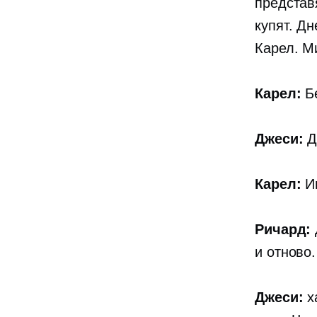
представ
купят. Д
Карел. М
Карел:
Бе
Джеси:
Д
Карел:
Им
Ричард:
и отново.
Джеси:
х