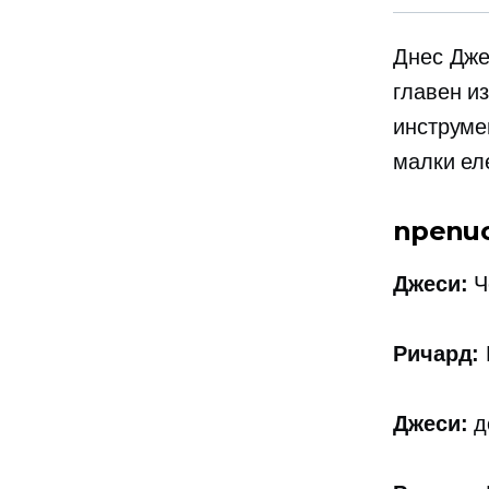
Днес Дже
главен и
инструме
малки
ел
препи
Джеси:
Ч
Ричард:
Джеси:
д