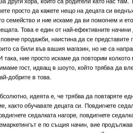
За други хора, които са родители като нас там. Т
жете просто да кажете нещо на децата си веднъ
то семейство и ние искаме да ви помогнем и ето
нещата. Това е един от най-ефективните начини
 повече продажби, наистина да се представите 
които са били във вашия магазин, но не са напр
 И така, ние просто искаме да повторим колкото
имаме гост, идващ в шоуто, който трябва да вле
ай-добрите в това.
бсолютно, идеята е, че трябва да повтаряте ед
е, както обучавате децата си. Повдигнете седа
повдигнете седалката нагоре, повдигнете седалк
Ремаркетингът е по същия начин, вие продължав