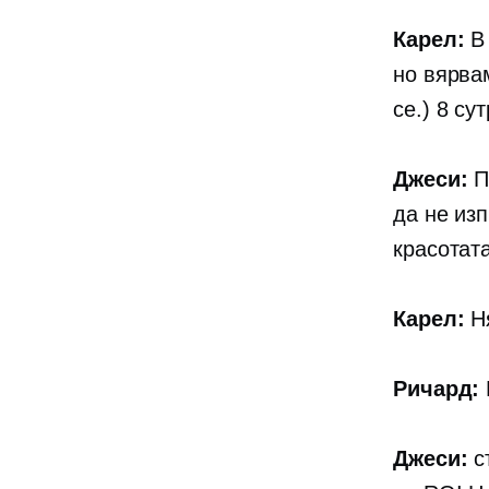
Карел:
В 
но вярва
се.) 8 су
Джеси:
П
да не изп
красотата
Карел:
Ня
Ричард:
Джеси:
ст