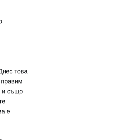
о
Днес това
а правим
о и също
те
ва е