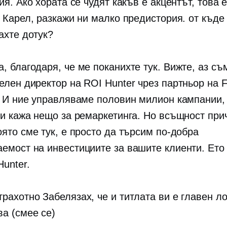
ия. Ако хората се чудят какъв е акцентът, това 
. Карел, разкажи ни малко предистория. от къде
ахте дотук?
, благодаря, че ме поканихте тук. Вижте, аз съ
елен директор на ROI Hunter чрез партньор на 
. И ние управляваме половин милион кампании, 
ви кажа нещо за ремаркетинга. Но всъщност при
оято сме тук, е просто да търсим по-добра
емост на инвестициите за вашите клиенти. Ето
unter.
рахотно Забелязах, че и титлата ви е главен ло
ва (смее се)