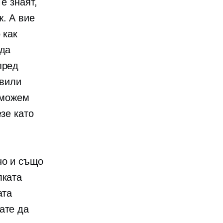
е знаят,
ж. А вие
 как
 да
пред
авили
 можем
зе като
но и също
лката
ата
ате да