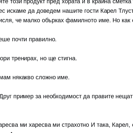
яте този продукт пред хората и в крайна сметка
нес искаме да доведем нашите гости Карел Тлуст
исля, че малко обърках фамилното име. Но как 
ше почти правилно.
ори тренирах, но ще стигна.
ам някакво сложно име.
Друг пример за необходимост да правите нещат
аресва ми харесва ми страхотно И така, Карел,