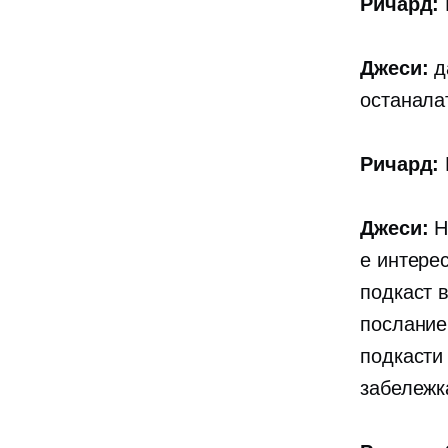
Ричард:
Джеси:
д
останала
Ричард:
Джеси:
Н
е интере
подкаст 
послание
подкасти
забележк