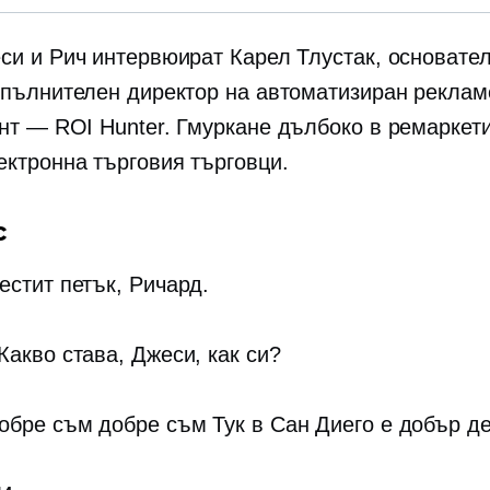
си и Рич интервюират Карел Тлустак, основател
зпълнителен директор на автоматизиран реклам
нт — ROI Hunter. Гмуркане дълбоко в ремаркети
ектронна търговия
търговци.
с
естит петък, Ричард.
Какво става, Джеси, как си?
обре съм добре съм Тук в Сан Диего е добър де