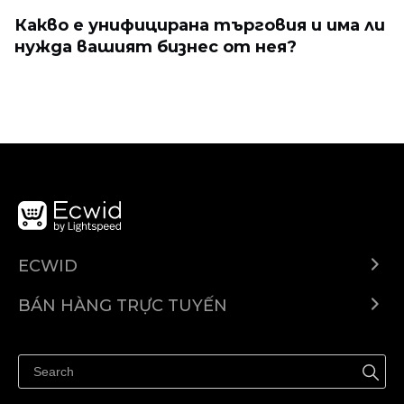
Какво е унифицирана търговия и има ли
нужда вашият бизнес от нея?
ECWID
Ecwid.com
BÁN HÀNG TRỰC TUYẾN
Trung tâm trợ giúp
Bán ở bất cứ đâu
Quảng bá ở bất cứ đâu
Kiểm soát mọi thứ