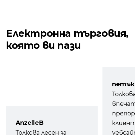
Електронна търговия,
която ви пази
петък
Толков
впечат
препор
AnzelleB
клиен
Толкова лесен за
уебсайт