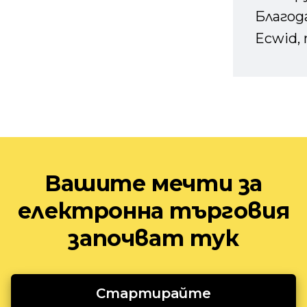
Благод
Ecwid, 
Вашите мечти за
електронна търговия
започват тук
Стартирайте