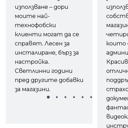
използване – дори
използ
моите най-
собств
технофобски
магазин
клиенти могат да се
четири
справят. Лесен за
които 
инсталиране, бърз за
админ
настройка.
Красив
Светлинни години
отличн
пред другите добавки
поддръ
за магазини.
страх
докуме
фанта
видеок
инстру