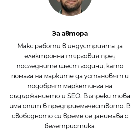
За автора
Макс работи в индустрията за
електронна търговия през
последните шест години, като
помага на марките да установят и
подобрят маркетинга на
съдържанието и SEO. Въпреки това
има опит в предприемачеството. В
свободното си време се занимава с
белетристика.