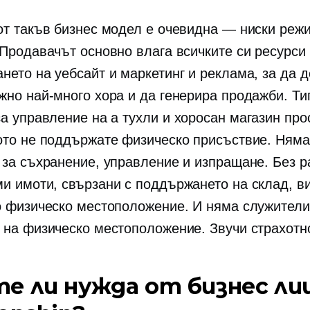
от такъв бизнес модел е очевидна — ниски реж
 Продавачът основно влага всичките си ресурси
нето на уебсайт и маркетинг и реклама, за да д
жно най-много хора и да генерира продажби. Ти
за управление на a
тухли и хоросан
магазин прос
ото не поддържате физическо присъствие. Няма
 за съхранение, управление и изпращане. Без р
и имоти, свързани с поддържането на склад, в
о физическо местоположение. И няма служители
 на физическо местоположение. Звучи страхотн
е ли нужда от бизнес ли