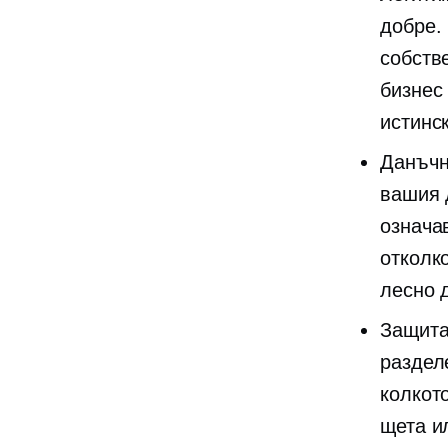
добре.
собств
бизнес
истинск
Данъчн
вашия 
означа
отколк
лесно 
Защита
раздел
колкот
щета и