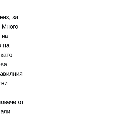
з, за ​​
. Много
 на
р на
 като
ова
равилния
тни
повече от
мали