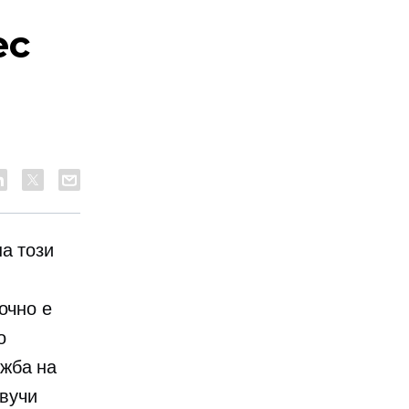
ес
а този
очно е
о
ажба на
Звучи