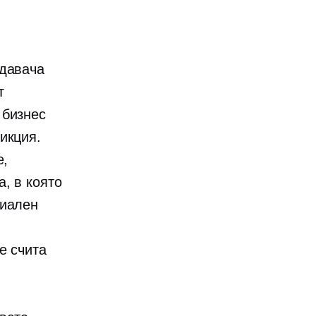
одавача
т
 бизнес
икция.
е,
, в която
циален
е счита