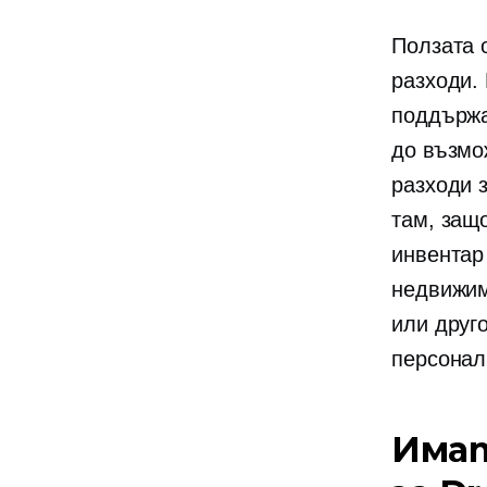
Ползата 
разходи.
поддържа
до възмо
разходи 
там, защ
инвентар
недвижим
или друг
персонал
Имат