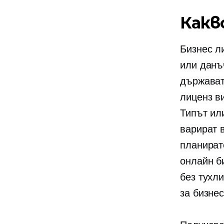
Какв
Бизнес л
или данъ
държават
лиценз в
Типът или
варират 
планират
онлайн б
без
тухли
за бизне