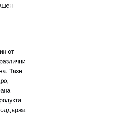
машен
ин от
 различни
на. Тази
ро,
рана
родукта
 поддържа