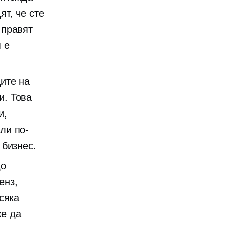
т, че сте
 правят
 е
ите на
и. Това
и,
ли по-
 бизнес.
до
енз,
сяка
же да