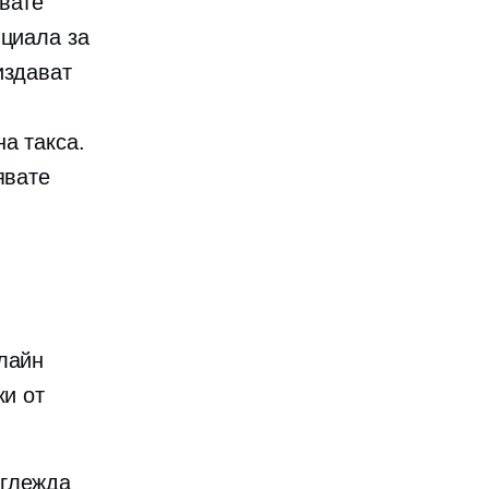
вате
нциала за
издават
а такса.
явате
лайн
ки от
зглежда