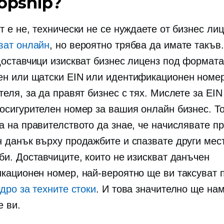
ropship?
 е не, технически не се нуждаете от бизнес лицен
ват онлайн
, но вероятно трябва да имате такъв
доставчици изискват бизнес лиценз под формата
н или щатски EIN или идентификационен номе
еля, за да правят бизнес с тях. Мислете за EIN
осигурителен номер за вашия онлайн бизнес. Т
а на правителството да знае, че начислявате п
 данък върху продажбите и спазвате други мес
би. Доставчиците, които не изискват данъчен
кационен номер, най-вероятно ще ви таксуват 
дро за техните стоки
. И това значително ще на
е ви.