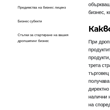
объркващ
Предимства на бизнес лиценз
бизнес, 
Бизнес субекти
Какв
Стъпки за стартиране на вашия
дропшипинг бизнес
При дроп
продукти
продукти,
трета ст
търговец
получава
директно
налични 
на
споре