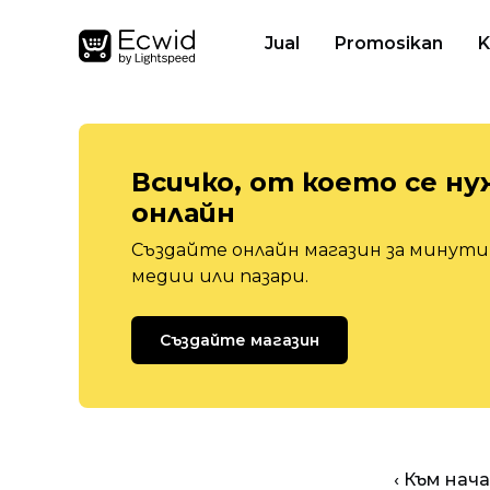
Jual
Promosikan
K
Всичко, от което се ну
онлайн
Създайте онлайн магазин за минути,
медии или пазари.
Създайте магазин
‹ Към нач