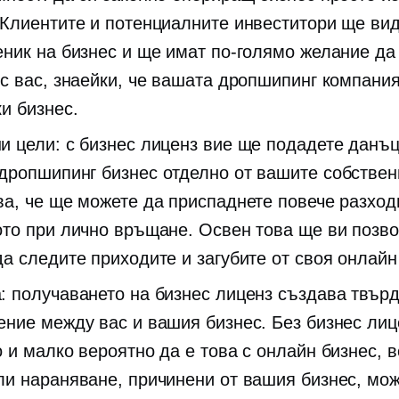
 Клиентите и потенциалните инвеститори ще видя
еник на бизнес и ще имат по-голямо желание да
 с вас, знаейки, че вашата дропшипинг компания
и бизнес.
и цели: с бизнес лиценз вие ще подадете данъц
дропшипинг бизнес отделно от вашите собствен
ва, че ще можете да приспаднете повече разход
ото при лично връщане. Освен това ще ви позво
да следите приходите и загубите от своя онлайн
: получаването на бизнес лиценз създава твър
ение между вас и вашия бизнес. Без бизнес лиц
о и малко вероятно да е това с онлайн бизнес, в
ли нараняване, причинени от вашия бизнес, мо