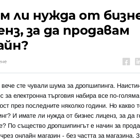
м ли нужда от бизн
нз, за ​​да продавам
айн?
ене
 вече сте чували шума за дропшипинга. Наистин
ес за електронна търговия набира все по-голяма
ост през последните няколко години. Но какво т
г? И имате ли нужда от бизнес лиценз, за ​​да г
е? По същество дропшипингът е начин за прод
чрез онлайн магазин - без частта за магазина. 