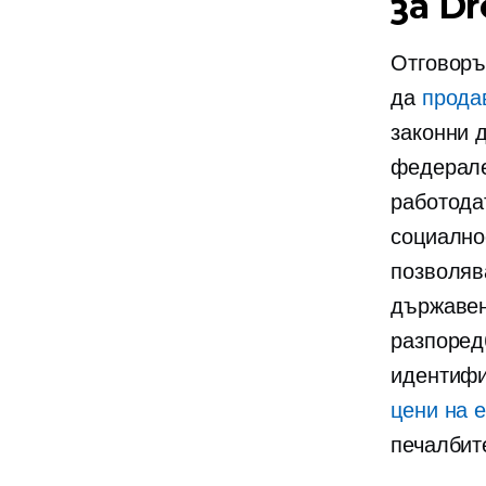
за D
Отговорът
да
прода
законни 
федерале
работодат
социално
позволяв
държавен
разпоред
идентифи
цени на е
печалбит