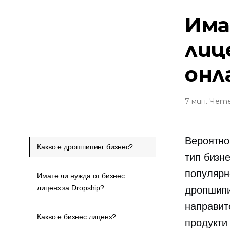
Има
лице
онл
7 мин. Чет
Вероятно
Какво е дропшипинг бизнес?
тип бизн
популярн
Имате ли нужда от бизнес
лиценз за Dropship?
дропшипин
направит
Какво е бизнес лиценз?
продукти 