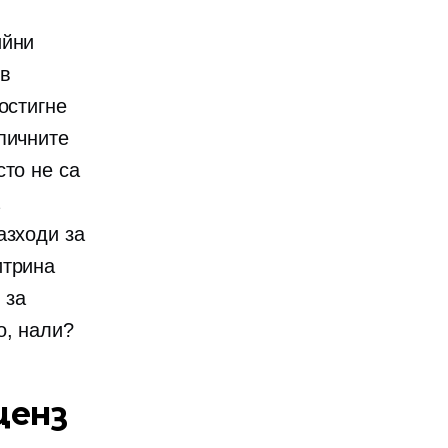
ийни
 в
остигне
пичните
то не са
азходи за
итрина
 за
о, нали?
ценз