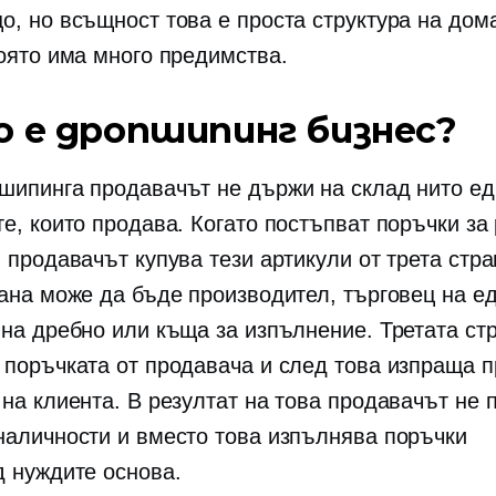
о, но всъщност това е проста структура на до
която има много предимства.
о е дропшипинг бизнес?
шипинга продавачът не държи на склад нито ед
те, които продава. Когато постъпват поръчки за
 продавачът купува тези артикули от трета стра
рана може да бъде производител, търговец на ед
 на дребно или къща за изпълнение. Третата ст
 поръчката от продавача и след това изпраща п
 на клиента. В резултат на това продавачът не
наличности и вместо това изпълнява поръчки
д нуждите
основа.