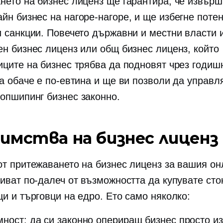
нето на бизнес лиценз ще гарантира, че извърш
айн бизнес на
нагоре-нагоре,
и ще избегне поте
и санкции. Повечето държавни и местни власти 
ен бизнес лиценз или общ бизнес лиценз, който
иците на бизнес трябва да подновят чрез годишн
са обаче е по-евтина и ще ви позволи да управл
опшипинг бизнес законно.
имства на бизнес лиценз
от притежаването на бизнес лиценз за вашия он
тиват по-далеч от възможността да купувате сто
ци и търговци на едро. Ето само няколко:
мност: да си законно опериращ бизнес просто и