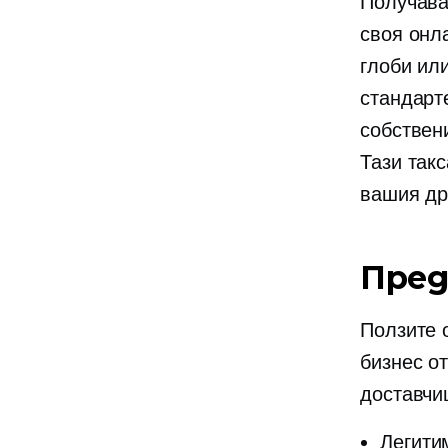
Получава
своя онл
глоби ил
стандарт
собствен
Тази так
вашия др
Пред
Ползите 
бизнес о
доставчи
Легити