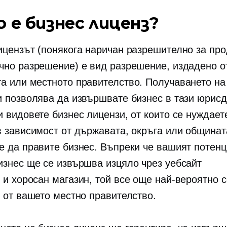
о е бизнес лиценз?
ицензът (понякога наричан разрешително за пр
чно разрешение) е вид разрешение, издадено о
а или местното правителство. Получаването на
и позволява да извършвате бизнес в тази юрисд
 видовете бизнес лицензи, от които се нуждает
в зависимост от държавата, окръга или общината
е да правите бизнес. Въпреки че вашият потен
изнес ще се извършва изцяло чрез уебсайт
 и хоросан
магазин, той все още най-вероятно с
с от вашето местно правителство.