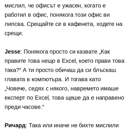
мислил, че офисът е ужасен, когато е
работил в офис, понякога този офис ви
липсва. Срещайте се в кафенета, ходете на
срещи.
Jesse
: Понякога просто си казвате „Как
правите това нещо в Excel, което прави това
така?“ А ти просто обичаш да си блъскаш
главата в компютъра. И тогава като
„Човече, седях с някого, навремето имаше
експерт по Excel, това щеше да е направено
преди часове.“
Ричард
: Така или иначе не бихте мислили