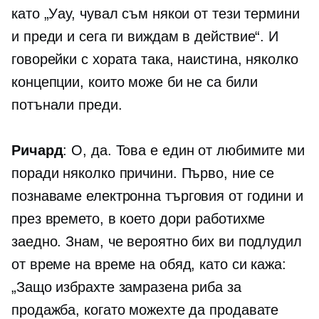
като „Уау, чувал съм някои от тези термини
и преди и сега ги виждам в действие“. И
говорейки с хората така, наистина, няколко
концепции, които може би не са били
потънали преди.
Ричард
: О, да. Това е един от любимите ми
поради няколко причини. Първо, ние се
познаваме
електронна търговия
от години и
през времето, в което дори работихме
заедно. Знам, че вероятно бих ви подлудил
от време на време на обяд, като си кажа:
„Защо избрахте замразена риба за
продажба, когато можехте да продавате