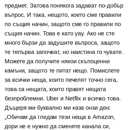
предмет. Затова понякога задават по-добър
въпрос. И така, нещото, което сме правили
по същия начин, защото сме го правили по
същия начин. Това е като уау. Ако не сте
много бързи да задушите въпроса, защото
те тепърва започват, но наистина го чувате.
Можете да получите някои скъпоценни
камъни, защото те питат нещо. Помислете
за всички неща, които печелят точно сега,
това са нещата, които правят нещата
безпроблемни. Uber и Netflix и всичко това.
Дъщеря ми буквално ми каза онзи ден:
„Обичам да гледам тези неща в Amazon,
дори не е нужно да сменяте канала си,