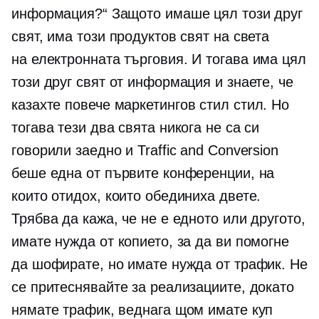
информация?“ Защото имаше цял този друг
свят, има този продуктов свят на света
на
електронната търговия.
И тогава има цял
този друг свят от информация и знаете, че
казахте повече
маркетингов стил
стил. Но
тогава тези два свята никога не са си
говорили заедно и Traffic and Conversion
беше една от първите конференции, на
които отидох, които обединиха двете.
Трябва да кажа, че не е едното или другото,
имате нужда от копието, за да ви помогне
да шофирате, но имате нужда от трафик. Не
се притеснявайте за реализациите, докато
нямате трафик, веднага щом имате куп