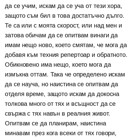
да се учим, искам да се уча от тези хора,
защото съм бил в това достатъчно дълго.
Те са или с моята скорост, или над мен и
затова обичам да се опитвам винаги да
имам нещо ново, което смятам, че мога да
добавя към техния репертоар и обратното.
Обикновено има нещо, което мога да
измъкна оттам. Така че определено искам
да се науча, но наистина се опитвам да
отделя време, защото искам да докосна
толкова много от тях и всъщност да се
свържа с тях навън в реалния живот.
Опитвам се да планирам, наистина
минавам през кога всеки от тях говори,