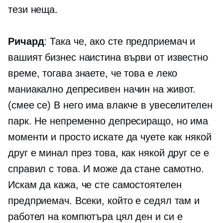
тези неща.
Ричард
: Така че, ако сте предприемач и
вашият бизнес наистина върви от известно
време, тогава знаете, че това е леко
маниакално депресивен начин на живот.
(смее се) В него има влакче в увеселителен
парк. Не непременно депресиращо, но има
моменти и просто искате да чуете как някой
друг е минал през това, как някой друг се е
справил с това. И може да стане самотно.
Искам да кажа, че сте самостоятелен
предприемач. Всеки, който е седял там и
работел на компютъра цял ден и си е