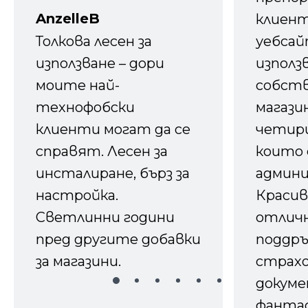
AnzelleB
клиен
Толкова лесен за
уебсайт
използване – дори
използ
моите най-
собств
технофобски
магазин
клиенти могат да се
четири
справят. Лесен за
които 
инсталиране, бърз за
админ
настройка.
Красив
Светлинни години
отличн
пред другите добавки
поддръ
за магазини.
страх
докуме
фанта