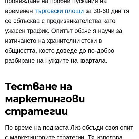
провеждане на пробни пускания на
временен
търговски площи
за
30-60
дни тя
се сблъсква с предизвикателства като
ужасен трафик. Опитът обаче я научи за
изтичането на хранителни стоки в
общността, което доведе до по-добро
разбиране на нуждите на квартала.
Тестване на
маркетингови
стратегии
По време на подкаста Лиз обсъди своя опит
с маркетинговите стратегии. Тя използва