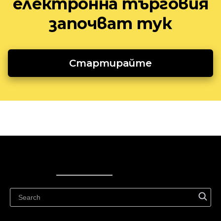
електронна търговия
започват тук
Стартирайте
Ecwid
Ecwid
Ecwidi ajaveeb
Abikeskus