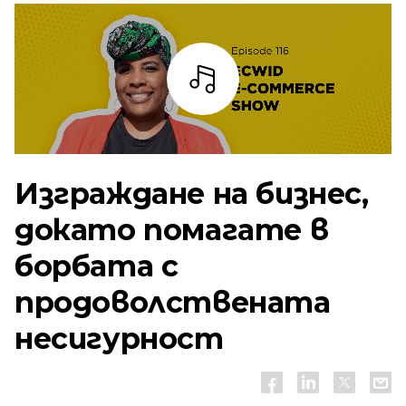
Слушай
Изграждане на бизнес,
докато помагате в
борбата с
продоволствената
несигурност