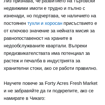
Лиз признава, че развитието на търговски
недвижими имоти е трудно и пълно с
изненади, но подчертава, че наличието на
постоянен
тухли и хоросан
присъствието е
от ключово значение за нейната мисия за
равнопоставеност на храните в
недообслужваните квартали. Въпреки
предизвикателствата има потенциал за
растеж и печалба в индустрията за
хранителни стоки, ако се работи правилно.
Научете повече за Forty Acres Fresh Market
и не забравяйте да ги подкрепите, ако се
намирате в Чикаго: