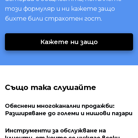
този формуляр и ни кажете защо
бихте били страхотен гост.
Кажете ни защо
Също така слушайте
Обяснени многоканални продажби:
Разширяване до големи и нишови пазари
Инструменти за обслужване на