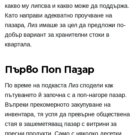
какво му липсва и какво може да поддържа.
Като направи адекватно проучване на
пазара, Лиз имаше за цел да предложи по-
добър вариант за хранителни стоки в
квартала.
Първо
Поп
Пазар
По време на подкаста Лиз сподели как
пътуването й започна с a
поп-нагоре
пазар.
Въпреки прекомерното закупуване на
инвентара, тя успя да превърне обществена
стая в зашеметяващ пазар с витрини за
пресни продукти. Само с няколко десетки