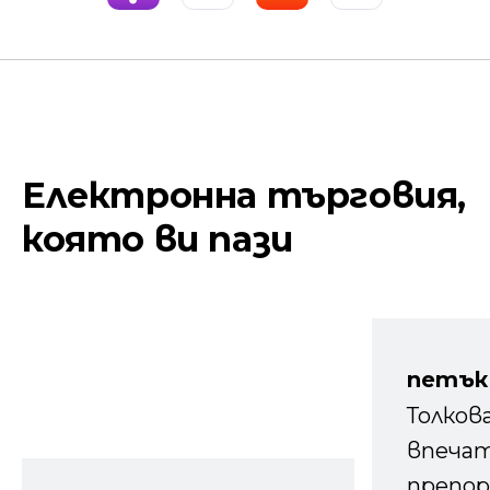
Електронна търговия,
която ви пази
петък
Толков
впечат
препор