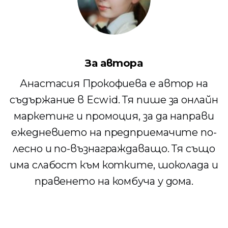
За автора
Анастасия Прокофиева е автор на
съдържание в Ecwid. Тя пише за онлайн
маркетинг и промоция, за да направи
ежедневието на предприемачите по-
лесно и по-възнаграждаващо. Тя също
има слабост към котките, шоколада и
правенето на комбуча у дома.