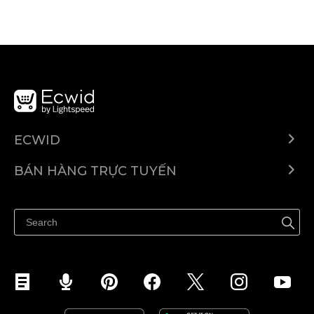
ECWID
Ecwid.com
BÁN HÀNG TRỰC TUYẾN
Trung tâm trợ giúp
Bán ở bất cứ đâu
Quảng bá ở bất cứ đâu
Kiểm soát mọi thứ