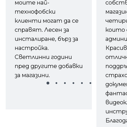
моите най-
собств
технофобски
магазин
клиенти могат да се
четири
справят. Лесен за
които 
инсталиране, бърз за
админ
настройка.
Красив
Светлинни години
отличн
пред другите добавки
поддръ
за магазини.
страх
докуме
фанта
видеок
инстру
Благод