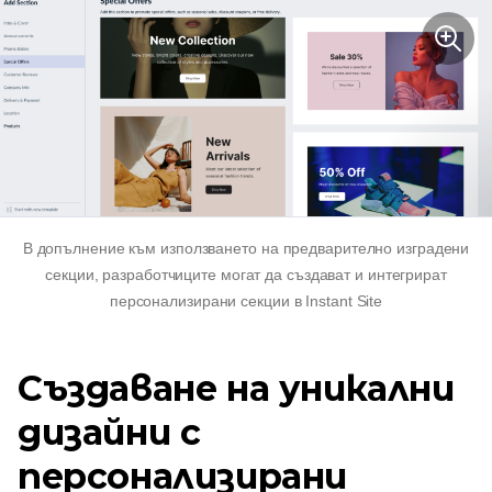
В допълнение към използването на
предварително изградени
секции, разработчиците могат да създават и интегрират
персонализирани секции в Instant Site
Създаване на уникални
дизайни с
персонализирани