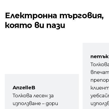
Електронна търговия,
която ви пази
петък
Толков
впечат
препор
AnzelleB
клиен
Толкова лесен за
уебсайт
използване – дори
използ