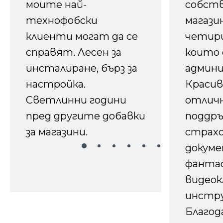
моите най-
собств
технофобски
магазин
клиенти могат да се
четири
справят. Лесен за
които 
инсталиране, бърз за
админ
настройка.
Красив
Светлинни години
отличн
пред другите добавки
поддръ
за магазини.
страх
докуме
фанта
видеок
инстру
Благод