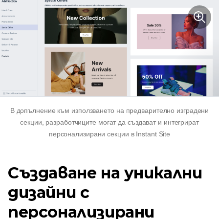
В допълнение към използването на
предварително изградени
секции, разработчиците могат да създават и интегрират
персонализирани секции в Instant Site
Създаване на уникални
дизайни с
персонализирани