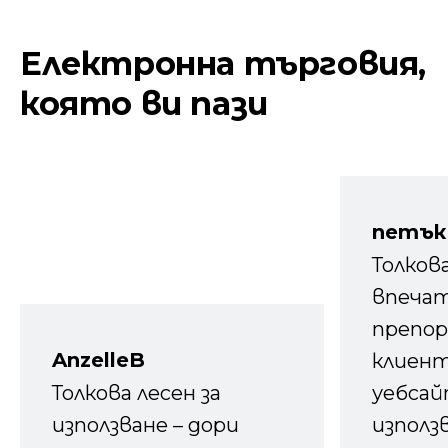
Електронна търговия,
която ви пази
петък
Толков
впечат
препор
AnzelleB
клиен
Толкова лесен за
уебсайт
използване – дори
използ