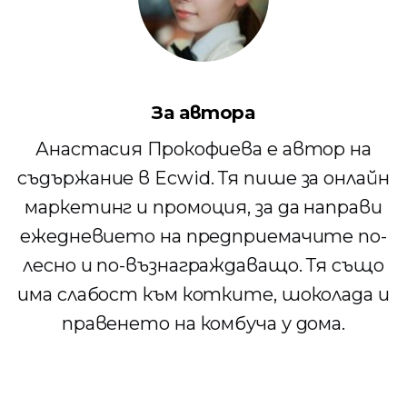
За автора
Анастасия Прокофиева е автор на
съдържание в Ecwid. Тя пише за онлайн
маркетинг и промоция, за да направи
ежедневието на предприемачите по-
лесно и по-възнаграждаващо. Тя също
има слабост към котките, шоколада и
правенето на комбуча у дома.