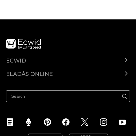
ECWID
Ecwid.com
ELADÁS ONLINE
Árkalkuláció
Eladni mindenhol
Súgó
Eladás a Facebookon
Eladás Instagramon