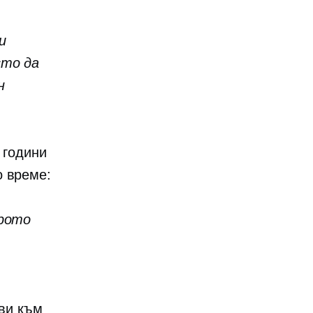
и
сто да
н
 години
о време:
брото
ави към