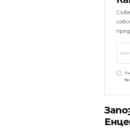
Съв
собс
пред
Съ
вр
Запо
Енце