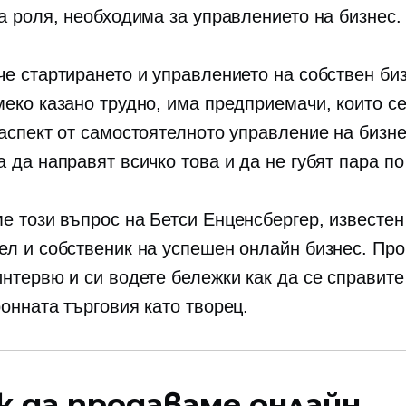
га роля, необходима за управлението на бизнес.
че стартирането и управлението на собствен би
меко казано трудно, има предприемачи, които с
 аспект от самостоятелното управление на бизне
 да направят всичко това и да не губят пара по
е този въпрос на Бетси Енценсбергер, известен
ел и собственик на успешен онлайн бизнес. Про
интервю и си водете бележки как да се справите
ронната търговия като творец.
к да продаваме онлайн