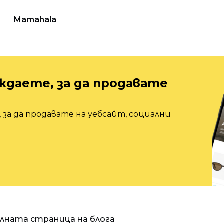
Mamahala
ждаете, за да продавате
 за да продавате на уебсайт, социални
алната страница на блога