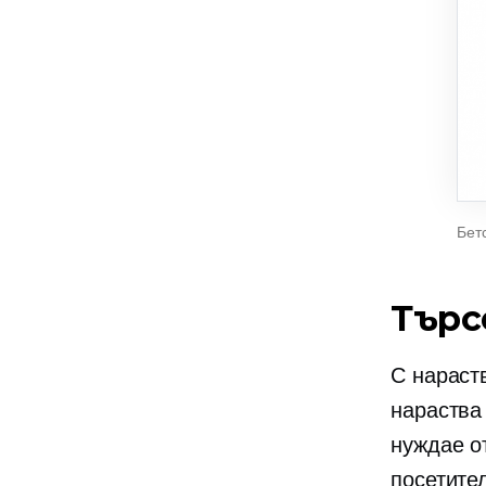
Бет
Търс
С нараст
нараства 
нуждае о
посетител