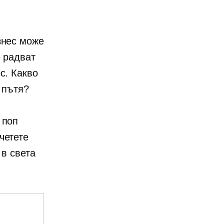
знес може
е радват
с. Какво
 пътя?
 поп
четете
 в света