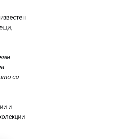
е
известен
пещи,
авам
на
ото си
ии и
колекции