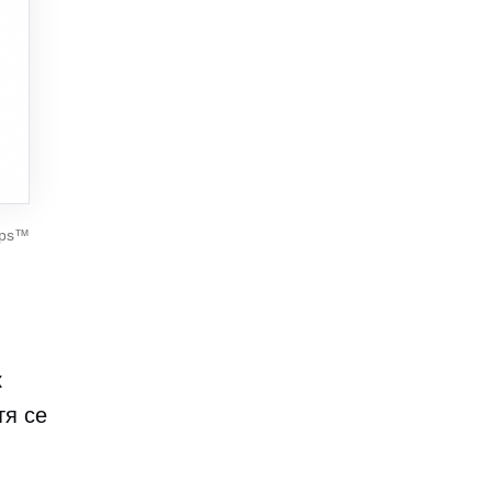
ops™
к
тя се