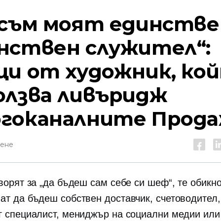
 съм моят единстве
нствен служител“:
ци от художник, ко
олзва ливъридж
гоканалните
Прода
тене
оворят за „да бъдеш сам себе си шеф“, те обикн
ат да бъдеш собствен доставчик, счетоводител,
г специалист, мениджър на социални медии или