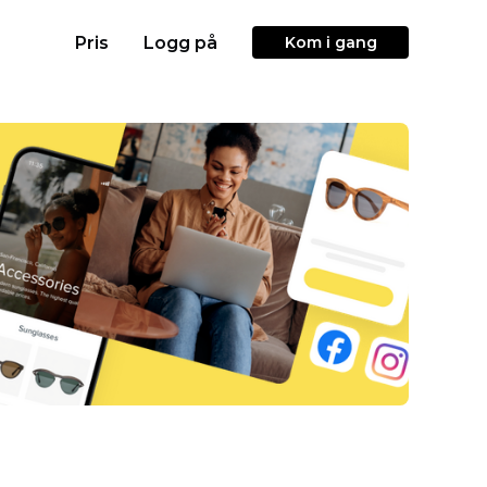
Pris
Logg på
Kom i gang