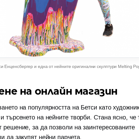
си Енценсбергер и една от нейните оригинални скулптури Melting P
ене на онлайн магазин
ването на популярността на Бетси като художни
и търсенето на нейните творби. Стана ясно, че 
т решение, за да позволи на заинтересованите
и да закупят нейни парчета.