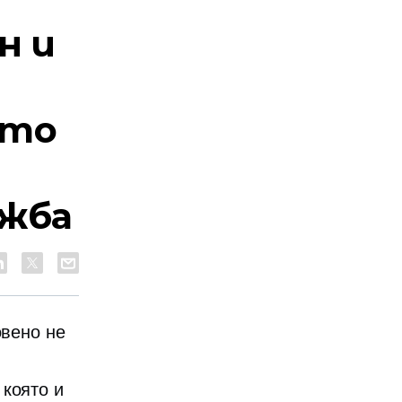
н и
йто
жба
овено не
 която и