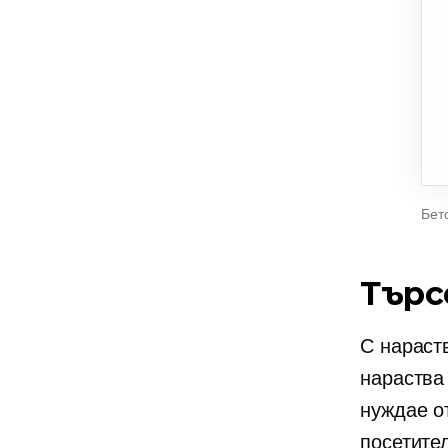
Бет
Търс
С нараст
нараства 
нуждае о
посетител