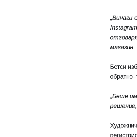
„Винаги 
Instagra
отговаря
магазин.
Бетси из
обратно–
„Беше им
решение,
Художнич
регистри