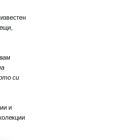
е
известен
пещи,
авам
на
ото си
ии и
колекции