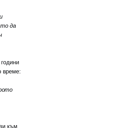
и
сто да
н
 години
о време:
брото
ави към