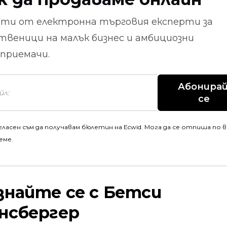
ети от
електронна търговия
експерти за
твеници на малък бизнес и амбициозни
приемачи.
Абонирай
се
гласен съм да получавам бюлетин на Ecwid. Мога да се отпиша по 
еме.
знайте се с Бетси
нсбергер