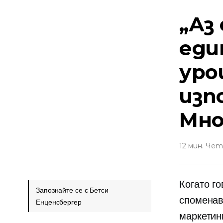
„Аз
еди
уро
изп
Мно
12 мин. Че
Когато г
Запознайте се с Бетси
споменав
Енценсбергер
маркетин