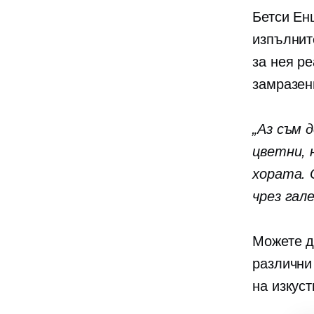
Бетси Ен
изпълнит
за нея р
замразен
„Аз съм 
цветни, 
хората. 
чрез гал
Можете д
различни
на изкуст