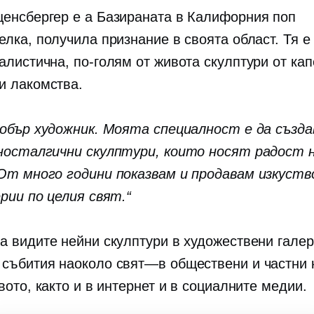
ценсбергер е a
Базираната в Калифорния
поп
елка, получила признание в своята област. Тя 
еалистична,
по-голям от живота
скулптури от ка
и лакомства.
добър художник. Моята специалност е да създ
носталгични скулптури, които носят радост 
От много години показвам и продавам изкуств
ерии по целия свят.“
а видите нейни скулптури в художествени галер
 събития наоколо
свят—в
обществени и частни 
вото, както и в интернет и в социалните медии.