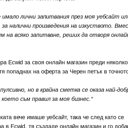
е имало лични запитвания през моя уебсайт ил
m за налични произведения на изкуството. Вме
м на всяко запитване, реших да отворя онлай
бра Ecwid за своя онлайн магазин преди няколко
тя
попаднах на оферта за Черен петък в точнот
пулсивно, но в крайна сметка се оказа най-до
 което съм правил за моя бизнес.“
ката вече имаше уебсайт, така че след като се
ра в Ecwid, тя създаде онлайн магазин и го доб