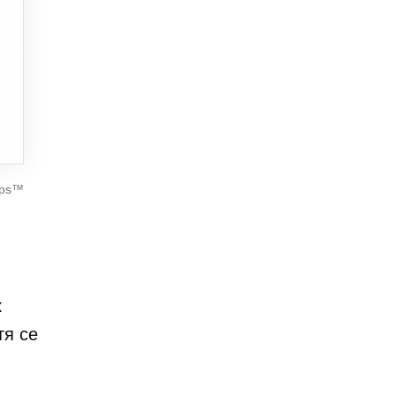
ops™
к
тя се