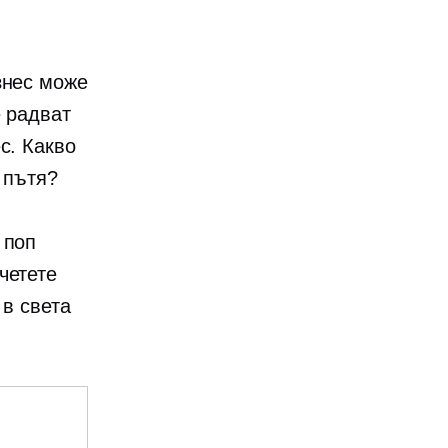
знес може
е радват
с. Какво
 пътя?
 поп
четете
 в света