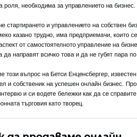
га роля, необходима за управлението на бизнес.
че стартирането и управлението на собствен би
меко казано трудно, има предприемачи, които с
 аспект от самостоятелното управление на бизне
 да направят всичко това и да не губят пара по
е този въпрос на Бетси Енценсбергер, известен
ел и собственик на успешен онлайн бизнес. Про
интервю и си водете бележки как да се справите
ронната търговия като творец.
к да продаваме онлайн