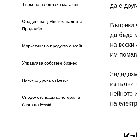
Търсене на онлайн магазин
да е дру
Обединяващ Многоканалните
Въпреки 
Продажба
да бъде 
на всеки
Маркетинг на продукта онлайн
им помага
Управлява собствен бизнес
Зададохм
Няколко урока от Бетси
изпълнит
нейното 
Споделете вашата история в
на елект
блога на Ecwid
Ка