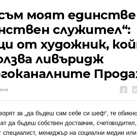
 съм моят единстве
нствен служител“:
ци от художник, ко
олзва ливъридж
гоканалните
Прода
тене
оворят за „да бъдеш сам себе си шеф“, те обикн
ат да бъдеш собствен доставчик, счетоводител,
г специалист, мениджър на социални медии или