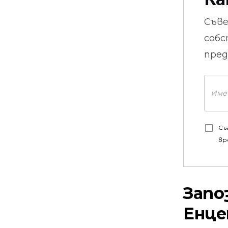
Съв
собс
пред
Съ
вр
Запо
Енце