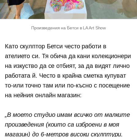
Произведения на Бетси в LA Art Show
Като скулптор Бетси често работи в
ателието си. Тя обича да кани колекционери
на изкуство да се отбият, за да видят лично
работата й. Често в крайна сметка купуват
то-или
точно там или по-късно с посещение
на нейния онлайн магазин:
„В моето студио имам всичко от малките
произведения (които са изброени в моя
магазин) до
6-метров
високи скулптури.