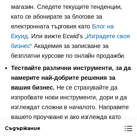
магазин. Следете текущите тенденции,
като се абонирате за блогове за
електронната търговия като
Блог на
Екуид
. Или вижте Ecwid's
„Изградете своя
бизнес“
Академия за записване за
безплатни курсове по онлайн продажби.
Тествайте различни инструменти, за да
намерите най-добрите решения за
вашия бизнес.
Не се страхувайте да
изпробвате нови инструменти, дори и да
изглеждат сложни в началото. Направете
вашето проучване и ако изглежда като
нещо, от което вашият магазин може да
Съдържание
се възползва, тествайте го! И ако имате