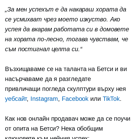
„За мен успехът е да накараш хората да
се усмихват чрез моето изкуство. Ако
успея да вкарам работата си в домовете
на хората по-лесно, тогава чувствам, че
съм постигнал целта си.“
Възхищаваме се на таланта на Бетси и ви
насърчаваме да я разгледате
привличащи погледа
скулптури върху нея
уебсайт
,
Instagram
,
Facebook
или
TikTok
.
Как нов онлайн продавач може да се поучи
от опита на Бетси? Нека обобщим
ключовете към нейния успех: