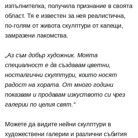
изпълнителка, получила признание в своята
област. Тя е
известен
за нея реалистична,
по-голям от живота
скулптури от капещи,
замразени лакомства.
„Аз съм добър художник. Моята
специалност е да създавам цветни,
носталгични скулптури, които носят
радост на хората. От много години
показвам и продавам изкуството си чрез
галерии по целия свят.“
Можете да видите нейни скулптури в
художествени галерии и различни събития