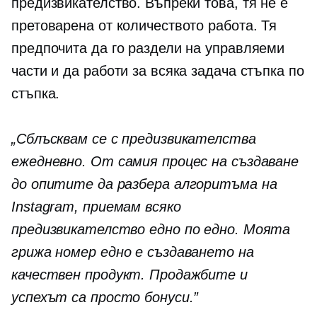
предизвикателство. Въпреки това, тя не е
претоварена от количеството работа. Тя
предпочита да го раздели на управляеми
части и да работи за всяка задача стъпка по
стъпка.
„Сблъсквам се с предизвикателства
ежедневно. От самия процес на създаване
до опитите да разбера алгоритъма на
Instagram, приемам всяко
предизвикателство едно по едно. Моята
грижа номер едно е създаването на
качествен продукт. Продажбите и
успехът са просто бонуси.”