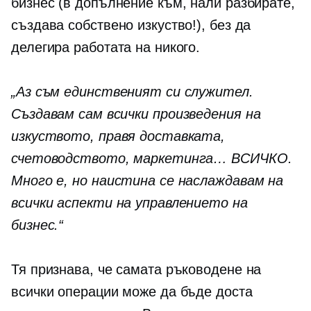
бизнес (в допълнение към, нали разбирате,
създава собствено изкуство!), без да
делегира работата на никого.
„Аз съм единственият си служител.
Създавам сам всички произведения на
изкуството, правя доставката,
счетоводството, маркетинга… ВСИЧКО.
Много е, но наистина се наслаждавам на
всички аспекти на управлението на
бизнес.“
Тя признава, че самата ръководене на
всички операции може да бъде доста