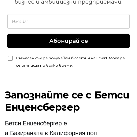
бизнес и амбициозни предприемачи.
Абонирай се
Съгласен съм да получавам бюлетин на Ecwid. Мога да
се отпиша по всяко време.
Запознайте се с Бетси
Енценсбергер
Бетси Енценсбергер е
a
Базираната в Калифорния
поп