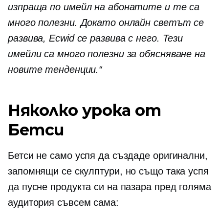
изпраща по имейл на абонатите и те са
много полезни. Докато онлайн светът се
развива, Ecwid се развива с него. Тези
имейли са много полезни за обясняване на
новите тенденции.“
Няколко урока от
Бетси
Бетси не само успя да създаде оригинални,
запомнящи се скулптури, но също така успя
да пусне продукта си на пазара пред голяма
аудитория съвсем сама: