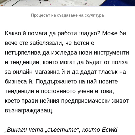
Процесът на създаване на скулптура
Какво й помага да работи гладко? Може би
вече сте забелязали, че Бетси е
нетърпелива да изследва нови инструменти
и тенденции, които могат да бъдат от полза
за онлайн магазина й и да дадат тласък на
бизнеса й. Поддържането на най-новите
тенденции и постоянното учене е това,
което прави нейния предприемачески живот
възнаграждаващ.
„Винаги чета „съветите“, които Ecwid