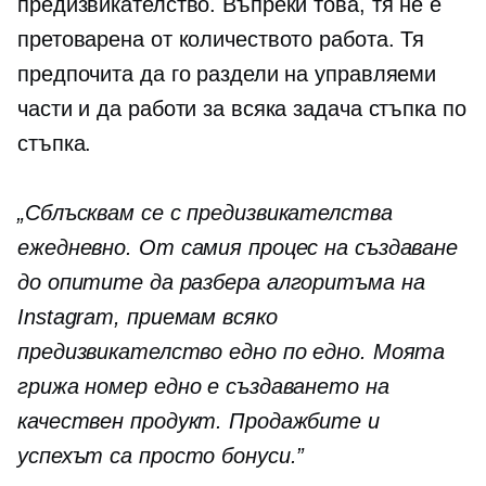
предизвикателство. Въпреки това, тя не е
претоварена от количеството работа. Тя
предпочита да го раздели на управляеми
части и да работи за всяка задача стъпка по
стъпка.
„Сблъсквам се с предизвикателства
ежедневно. От самия процес на създаване
до опитите да разбера алгоритъма на
Instagram, приемам всяко
предизвикателство едно по едно. Моята
грижа номер едно е създаването на
качествен продукт. Продажбите и
успехът са просто бонуси.”