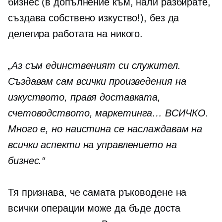
бизнес (в допълнение към, нали разбирате,
създава собствено изкуство!), без да
делегира работата на никого.
„Аз съм единственият си служител.
Създавам сам всички произведения на
изкуството, правя доставката,
счетоводството, маркетинга… ВСИЧКО.
Много е, но наистина се наслаждавам на
всички аспекти на управлението на
бизнес.“
Тя признава, че самата ръководене на
всички операции може да бъде доста