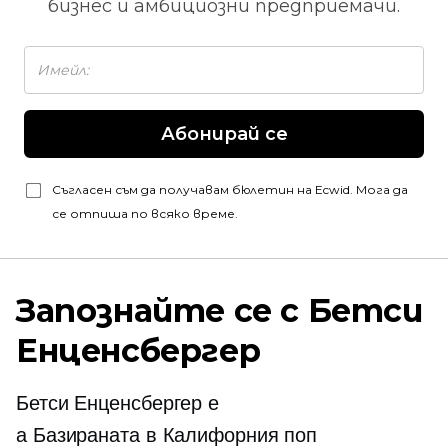
бизнес и амбициозни предприемачи.
Абонирай се
Съгласен съм да получавам бюлетин на Ecwid. Мога да
се отпиша по всяко време.
Запознайте се с Бетси
Енценсбергер
Бетси Енценсбергер е
a
Базираната в Калифорния
поп