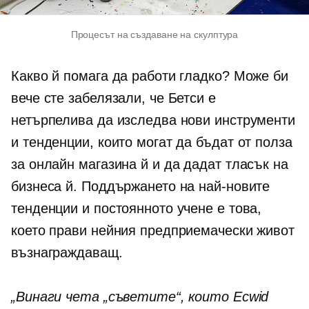
Процесът на създаване на скулптура
Какво й помага да работи гладко? Може би
вече сте забелязали, че Бетси е
нетърпелива да изследва нови инструменти
и тенденции, които могат да бъдат от полза
за онлайн магазина й и да дадат тласък на
бизнеса й. Поддържането на най-новите
тенденции и постоянното учене е това,
което прави нейния предприемачески живот
възнаграждаващ.
„Винаги чета „съветите“, които Ecwid