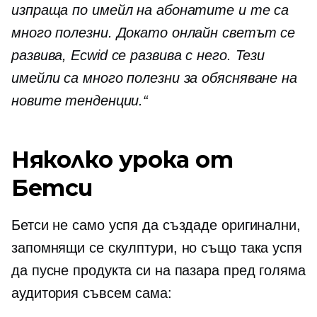
изпраща по имейл на абонатите и те са
много полезни. Докато онлайн светът се
развива, Ecwid се развива с него. Тези
имейли са много полезни за обясняване на
новите тенденции.“
Няколко урока от
Бетси
Бетси не само успя да създаде оригинални,
запомнящи се скулптури, но също така успя
да пусне продукта си на пазара пред голяма
аудитория съвсем сама: