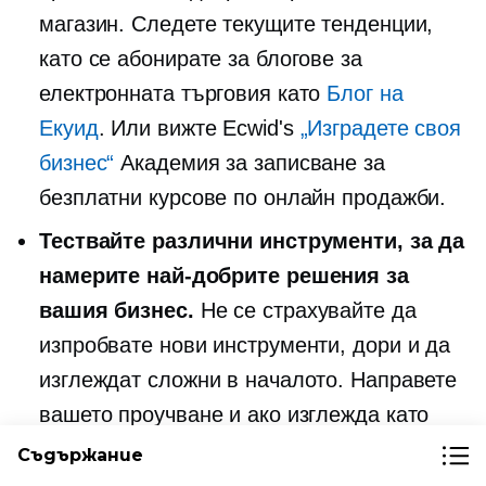
магазин. Следете текущите тенденции,
като се абонирате за блогове за
електронната търговия като
Блог на
Екуид
. Или вижте Ecwid's
„Изградете своя
бизнес“
Академия за записване за
безплатни курсове по онлайн продажби.
Тествайте различни инструменти, за да
намерите най-добрите решения за
вашия бизнес.
Не се страхувайте да
изпробвате нови инструменти, дори и да
изглеждат сложни в началото. Направете
вашето проучване и ако изглежда като
нещо, от което вашият магазин може да
Съдържание
се възползва, тествайте го! И ако имате