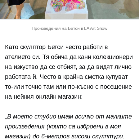
Произведения на Бетси в LA Art Show
Като скулптор Бетси често работи в
ателието си. Тя обича да кани колекционери
на изкуство да се отбият, за да видят лично
работата й. Често в крайна сметка купуват
то-или
точно там или по-късно с посещение
на нейния онлайн магазин:
„В моето студио имам всичко от малките
произведения (които са изброени в моя
магазин) до
6-метров
високи скулптури.