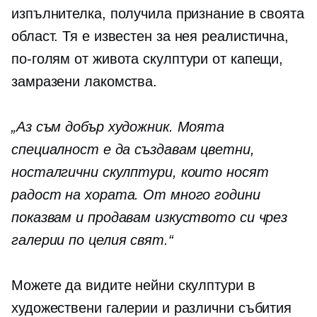
изпълнителка, получила признание в своята
област. Тя е
известен
за нея реалистична,
по-голям от живота
скулптури от капещи,
замразени лакомства.
„Аз съм добър художник. Моята
специалност е да създавам цветни,
носталгични скулптури, които носят
радост на хората. От много години
показвам и продавам изкуството си чрез
галерии по целия свят.“
Можете да видите нейни скулптури в
художествени галерии и различни събития