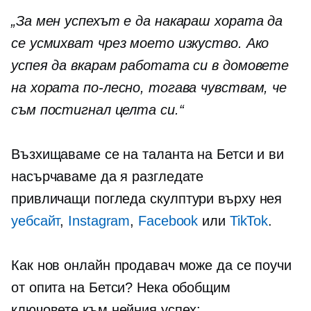
„За мен успехът е да накараш хората да
се усмихват чрез моето изкуство. Ако
успея да вкарам работата си в домовете
на хората по-лесно, тогава чувствам, че
съм постигнал целта си.“
Възхищаваме се на таланта на Бетси и ви
насърчаваме да я разгледате
привличащи погледа
скулптури върху нея
уебсайт
,
Instagram
,
Facebook
или
TikTok
.
Как нов онлайн продавач може да се поучи
от опита на Бетси? Нека обобщим
ключовете към нейния успех: